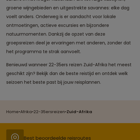
groene wijngebieden en uitgestrekte savannes: elke dag
voelt anders. Onderweg is er aandacht voor lokale
ontmoetingen, actieve excursies en bijzondere
natuurmomenten. Dankzij de opzet van deze
groepsreizen deel je ervaringen met anderen, zonder dat
Reizen met oog voor mens, cultuur en milieu
het programma te strak aanvoelt.
Benieuwd wanneer 22-35ers reizen Zuid-Afrika het meest
geschikt zijn? Bekijk dan de beste reistijd en ontdek welk
Groepsreizen mét indivuele vrijheid
seizoen het beste past bij jouw reisplannen.
Persoonlijk en deskundig reisadvies
Home
•
Afrika
•
22-35ersreizen
•
Zuid-Afrika
Best beoordeelde reisroutes