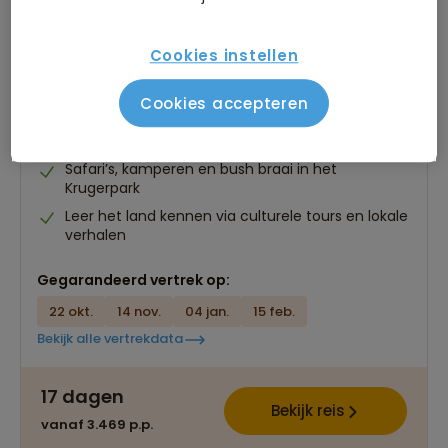
22-35ers reis Zuid-Afrika
Cookies instellen
204 beoordelingen
8,6
17 dagen
Cookies accepteren
Het gemak van een groepsreis met voldoende
individuele vrijheid
Safari’s, kamperen en bush braai in het
Krugerpark
Leer het land kennen via culturele tours en lokale
verhalen
Gegarandeerd vertrek op:
22 okt.
14 nov.
04 jan.
15 feb.
Bekijk alle vertrekdata
17 dagen
Bekijk reis
vanaf 3.469 p.p.