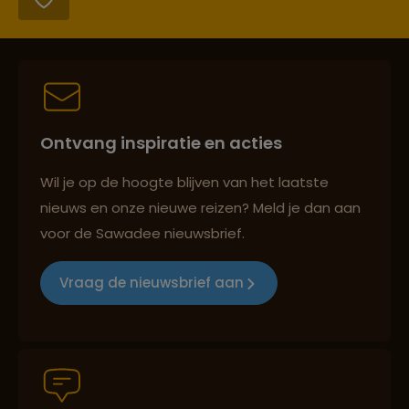
Reizen met oog voor mens, cultuur en milieu
Ontvang inspiratie en acties
Groepsreizen mét indivuele vrijheid
Wil je op de hoogte blijven van het laatste
nieuws en onze nieuwe reizen? Meld je dan aan
voor de Sawadee nieuwsbrief.
Persoonlijk en deskundig reisadvies
Vraag de nieuwsbrief aan
Best beoordeelde reisroutes