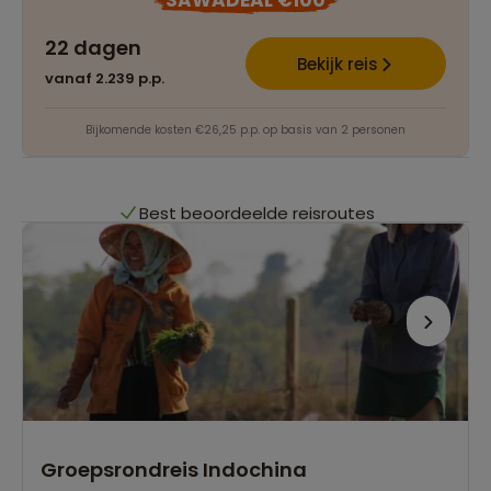
SAWADEAL €100
22 dagen
Het grootste reisaanbod
Bekijk reis
vanaf 2.239 p.p.
Persoonlijk én deskundig reisadvies
Bijkomende kosten €26,25 p.p. op basis van 2 personen
Best beoordeelde reisroutes
Het grootste reisaanbod
Persoonlijk én deskundig reisadvies
Best beoordeelde reisroutes
Groepsrondreis Indochina