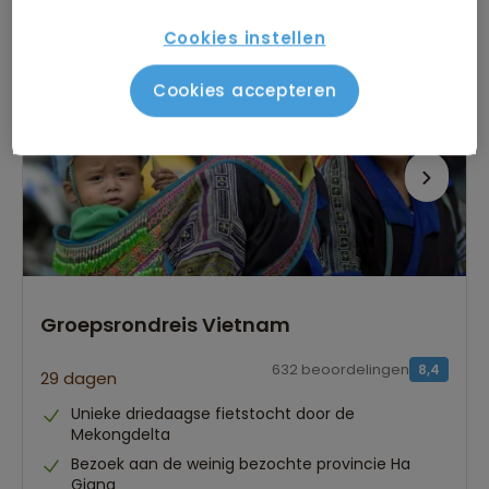
vanaf 1.979 p.p.
Cookies instellen
Bijkomende kosten €26,25 p.p. op basis van 2 personen
Cookies accepteren
Groepsrondreis Vietnam
632 beoordelingen
8,4
29 dagen
Unieke driedaagse fietstocht door de
Mekongdelta
Bezoek aan de weinig bezochte provincie Ha
Giang