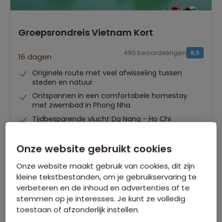
Groepsrondreis Vietnam Kort
490 beoordelingen
8,5
16 dagen
Originele route met veel afwisseling tussen
steden en natuur
Ontspannen in een comfortabele homestay
met zwembad in Phong Nha
Tijdbesparende vlucht Da Nang - Ho Chi
Minhstad
Onze website gebruikt cookies
Gegarandeerd vertrek op:
Onze website maakt gebruik van cookies, dit zijn
02 sep.
21 okt.
11 nov.
10 feb.
kleine tekstbestanden, om je gebruikservaring te
Bekijk alle vertrekdata
verbeteren en de inhoud en advertenties af te
stemmen op je interesses. Je kunt ze volledig
16 dagen
toestaan of afzonderlijk instellen.
Bekijk reis