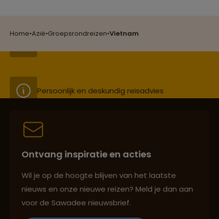
Groepsreizen mét indivuele vrijheid
Home
•
Azië
•
Groepsrondreizen
•
Vietnam
Persoonlijk en deskundig reisadvies
Best beoordeelde reisroutes
Ontvang inspiratie en acties
Reizen met oog voor mens, cultuur en milieu
Wil je op de hoogte blijven van het laatste
nieuws en onze nieuwe reizen? Meld je dan aan
voor de Sawadee nieuwsbrief.
Groepsreizen mét indivuele vrijheid