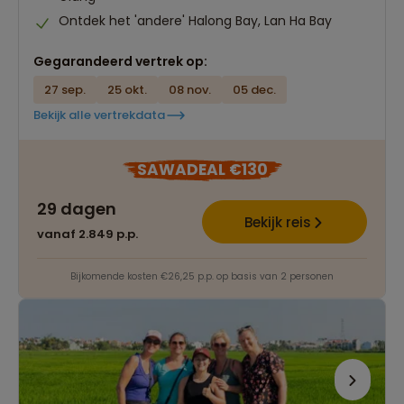
Ontdek het 'andere' Halong Bay, Lan Ha Bay
Gegarandeerd vertrek op:
27 sep.
25 okt.
08 nov.
05 dec.
Bekijk alle vertrekdata
SAWADEAL €130
29 dagen
Bekijk reis
vanaf 2.849 p.p.
Bijkomende kosten €26,25 p.p. op basis van 2 personen