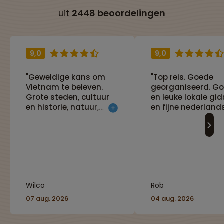
uit
2448 beoordelingen
9,0
9,0
"Geweldige kans om
"Top reis. Goede
Vietnam te beleven.
georganiseerd. G
Grote steden, cultuur
en leuke lokale gi
en historie, natuur,
en fijne nederland
alles komt aan bod.
reisbegeleider."
Goede organisatie met
Nederlandse en Lokale
gids"
Wilco
Rob
07 aug. 2026
04 aug. 2026