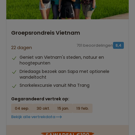
Groepsrondreis Vietnam
701 beoordelingen
8,4
22 dagen
Geniet van Vietnam's steden, natuur en
hoogtepunten
Driedaags bezoek aan Sapa met optionele
wandeltocht
Snorkelexcursie vanuit Nha Trang
Gegarandeerd vertrek op:
04 sep.
30 okt.
15 jan.
19 feb.
Bekijk alle vertrekdata
Best beoordeelde reisroutes