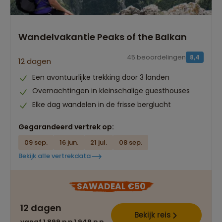
Wandelvakantie Peaks of the Balkan
45 beoordelingen
8,4
12 dagen
Een avontuurlijke trekking door 3 landen
Overnachtingen in kleinschalige guesthouses
Elke dag wandelen in de frisse berglucht
Gegarandeerd vertrek op:
09 sep.
16 jun.
21 jul.
08 sep.
Bekijk alle vertrekdata
SAWADEAL €50
12 dagen
Bekijk reis
vanaf 1.899 p.p.
1.949 p.p.