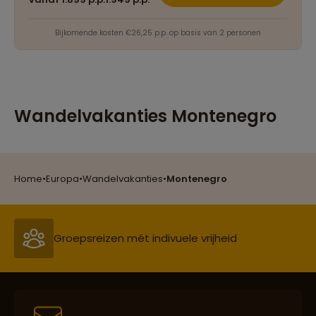
Bijkomende kosten €26,25 p.p. op basis van 2 personen
Wandelvakanties Montenegro
Reizen met oog voor mens, cultuur en milieu
Home
•
Europa
•
Wandelvakanties
•
Montenegro
Groepsreizen mét indivuele vrijheid
Persoonlijk en deskundig reisadvies