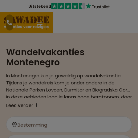
Uitstekend
Wandelvakanties
Montenegro
In Montenegro kun je geweldig op wandelvakantie.
Tijdens je wandelreis kom je onder andere in de
Nationale Parken Lovcen, Durmitor en Biogradska Gora.
In deze gebieden loop je langs hoge bergtoppen, door
rivier uitgesneden landschappen en eeuwen oude
Lees verder
bossen.
Bestemming