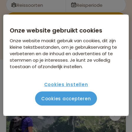
Reissoorten
Reisperiode
Bekijk 2 reizen
Onze website gebruikt cookies
Onze website maakt gebruik van cookies, dit zijn
Filteren & sorteren
kleine tekstbestanden, om je gebruikservaring te
verbeteren en de inhoud en advertenties af te
stemmen op je interesses. Je kunt ze volledig
toestaan of afzonderlijk instellen.
Er is
1
reis die voldoet aan jouw wensen
Montenegro
Wandelvakanties
Verwijder alle filters
Cookies instellen
Cookies accepteren