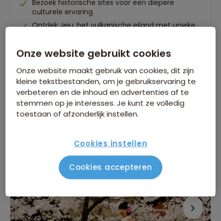
Bezoek historische sites voor een diepere
culturele ervaring
Ontdek Jeju, het vulkanische eiland met unieke
natuur
Onze website gebruikt cookies
Gegarandeerd vertrek op:
Onze website maakt gebruik van cookies, dit zijn
22 sep.
21 mrt.
06 apr.
20 apr.
kleine tekstbestanden, om je gebruikservaring te
Bekijk alle vertrekdata
verbeteren en de inhoud en advertenties af te
stemmen op je interesses. Je kunt ze volledig
19 dagen
toestaan of afzonderlijk instellen.
Bekijk reis
vanaf 4.799 p.p.
Cookies instellen
Bijkomende kosten €26,25 p.p. op basis van 2 personen
Cookies accepteren
Treinreizen