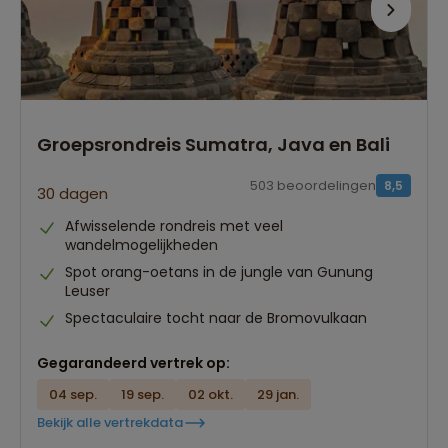
Groepsrondreis Sumatra, Java en Bali
503 beoordelingen
8,5
30 dagen
Afwisselende rondreis met veel
wandelmogelijkheden
Spot orang-oetans in de jungle van Gunung
Leuser
Spectaculaire tocht naar de Bromovulkaan
Gegarandeerd vertrek op:
04 sep.
19 sep.
02 okt.
29 jan.
Bekijk alle vertrekdata