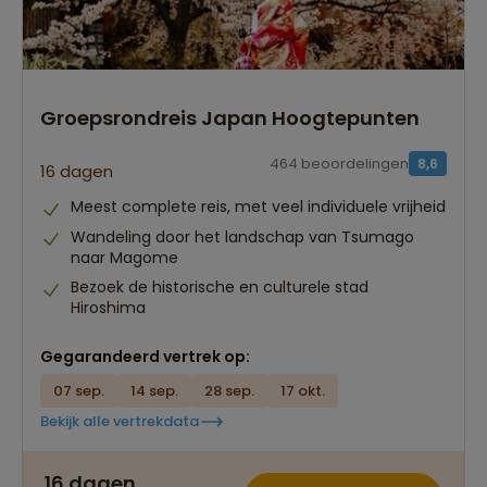
Groepsrondreis Japan Hoogtepunten
464 beoordelingen
8,6
16 dagen
Meest complete reis, met veel individuele vrijheid
Wandeling door het landschap van Tsumago
naar Magome
Bezoek de historische en culturele stad
Hiroshima
Gegarandeerd vertrek op:
07 sep.
14 sep.
28 sep.
17 okt.
Bekijk alle vertrekdata
Best beoordeelde reisroutes
16 dagen