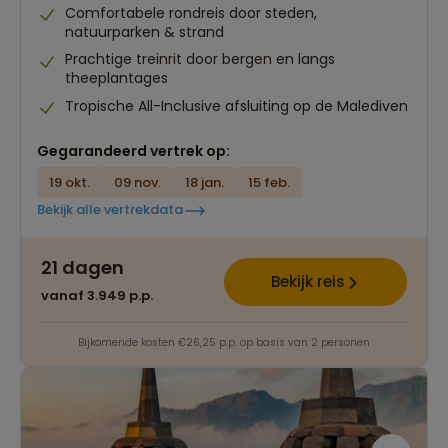
Comfortabele rondreis door steden,
natuurparken & strand
Prachtige treinrit door bergen en langs
theeplantages
Tropische All-Inclusive afsluiting op de Malediven
Gegarandeerd vertrek op:
19 okt.
09 nov.
18 jan.
15 feb.
Bekijk alle vertrekdata
21 dagen
Bekijk reis
vanaf 3.949 p.p.
Bijkomende kosten €26,25 p.p. op basis van 2 personen