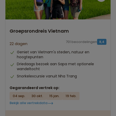
Groepsrondreis Vietnam
701 beoordelingen
8,4
22 dagen
Geniet van Vietnam's steden, natuur en
hoogtepunten
Driedaags bezoek aan Sapa met optionele
wandeltocht
Snorkelexcursie vanuit Nha Trang
Gegarandeerd vertrek op:
04 sep.
30 okt.
15 jan.
19 feb.
Bekijk alle vertrekdata