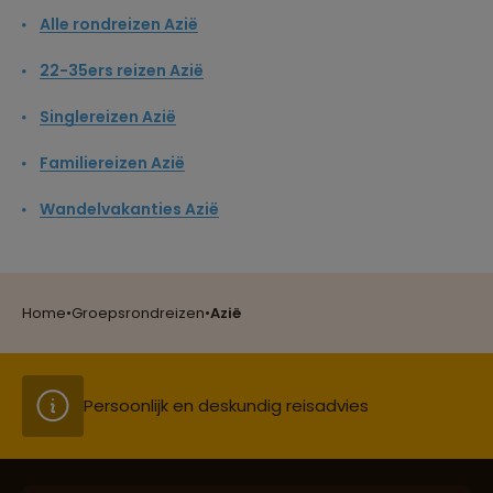
Alle rondreizen Azië
22-35ers reizen Azië
Singlereizen Azië
Familiereizen Azië
Reizen met oog voor mens, cultuur en milieu
Wandelvakanties Azië
Groepsreizen mét indivuele vrijheid
Home
•
Groepsrondreizen
•
Azië
Persoonlijk en deskundig reisadvies