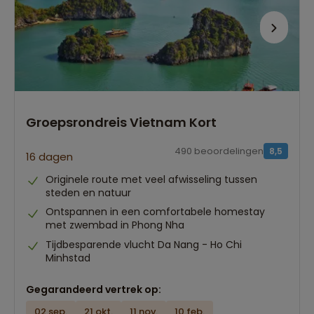
Groepsrondreis Vietnam Kort
490 beoordelingen
8,5
16 dagen
Originele route met veel afwisseling tussen
steden en natuur
Ontspannen in een comfortabele homestay
met zwembad in Phong Nha
Tijdbesparende vlucht Da Nang - Ho Chi
Minhstad
Gegarandeerd vertrek op:
02 sep.
21 okt.
11 nov.
10 feb.