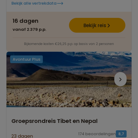
Bekijk alle vertrekdata
16 dagen
Bekijk reis
vanaf 2.379 p.p.
Bijkomende kosten €26,25 p.p. op basis van 2 personen
Avontuur Plus
Groepsrondreis Tibet en Nepal
174 beoordelingen
8,7
23 dagen