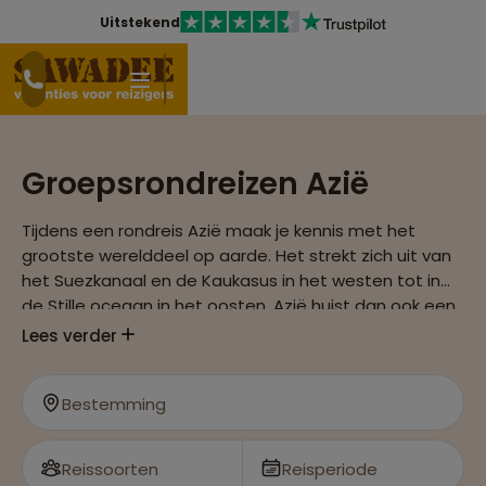
Uitstekend
Groepsrondreizen Azië
Tijdens een rondreis Azië maak je kennis met het
grootste werelddeel op aarde. Het strekt zich uit van
het Suezkanaal en de Kaukasus in het westen tot in
de Stille oceaan in het oosten. Azië huist dan ook een
enorme rijkdom aan culturen en natuur in zich.
Lees verder
Bestemming
Reissoorten
Reisperiode