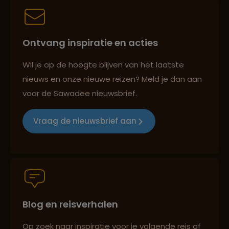
Best beoordeelde reisroutes
Ontvang inspiratie en acties
Reizen met oog voor mens, cultuur en milieu
Wil je op de hoogte blijven van het laatste
nieuws en onze nieuwe reizen? Meld je dan aan
voor de Sawadee nieuwsbrief.
Groepsreizen mét indivuele vrijheid
Vraag de nieuwsbrief aan
Persoonlijk en deskundig reisadvies
Blog en reisverhalen
Best beoordeelde reisroutes
Op zoek naar inspiratie voor je volgende reis of