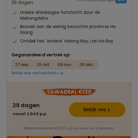
29 dagen
Unieke driedaagse fietstocht door de
Mekongdelta
Bezoek aan de weinig bezochte provincie Ha
Giang
Ontdek het 'andere' Halong Bay, Lan Ha Bay
Gegarandeerd vertrek op:
27 sep.
25 okt.
08 nov.
05 dec.
Bekijk alle vertrekdata
SAWADEAL €130
29 dagen
Bekijk reis
vanaf 2.849 p.p.
Bijkomende kosten €26,25 p.p. op basis van 2 personen