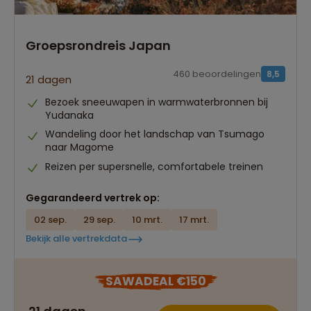
Groepsrondreis Japan
460 beoordelingen
8,5
21 dagen
Bezoek sneeuwapen in warmwaterbronnen bij
Yudanaka
Wandeling door het landschap van Tsumago
naar Magome
Reizen per supersnelle, comfortabele treinen
Gegarandeerd vertrek op:
02 sep.
29 sep.
10 mrt.
17 mrt.
Bekijk alle vertrekdata
SAWADEAL €150