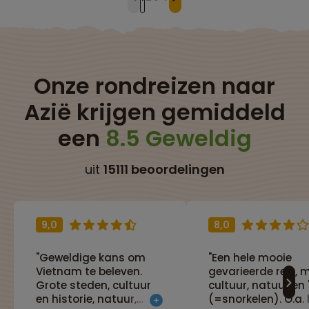
Onze rondreizen naar
Azië krijgen gemiddeld
een
8.5 Geweldig
uit
15111 beoordelingen
9,0
8,0
"Geweldige kans om
"Een hele mooie
Vietnam te beleven.
gevarieerde reis, 
Grote steden, cultuur
cultuur, natuur en '
en historie, natuur,
(=snorkelen). O.a. 