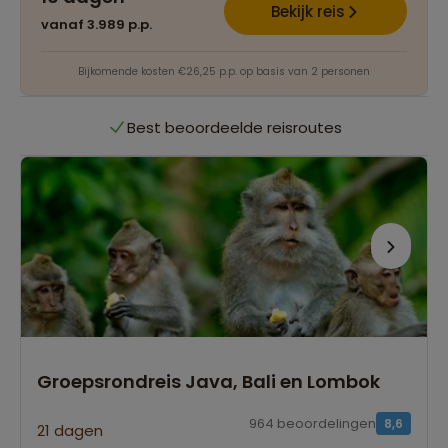
Het grootste reisaanbod
Bekijk reis
vanaf 3.989 p.p.
Persoonlijk én deskundig reisadvies
Bijkomende kosten €26,25 p.p. op basis van 2 personen
Best beoordeelde reisroutes
Het grootste reisaanbod
Persoonlijk én deskundig reisadvies
Best beoordeelde reisroutes
Groepsrondreis Java, Bali en Lombok
964 beoordelingen
8,6
21 dagen