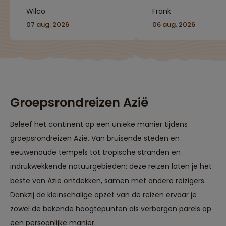
alles komt aan bod.
bijwonen van een
Wilco
Frank
Goede organisatie met
begrafenis-cerem
Nederlandse en Lokale
in Toraja-land, wa
07 aug. 2026
06 aug. 2026
gids"
het fantastisch is
te zien hoe toegew
de families hierme
omgaan. Met een
mooie 3-daagse
wandeling door To
land en heerlijk
Groepsrondreizen Azië
snorkelen bij de
Togian-eilanden e
Bunaken-eiland."
Beleef het continent op een unieke manier tijdens
groepsrondreizen Azië. Van bruisende steden en
eeuwenoude tempels tot tropische stranden en
indrukwekkende natuurgebieden: deze reizen laten je het
beste van Azië ontdekken, samen met andere reizigers.
Dankzij de kleinschalige opzet van de reizen ervaar je
zowel de bekende hoogtepunten als verborgen parels op
een persoonlijke manier.