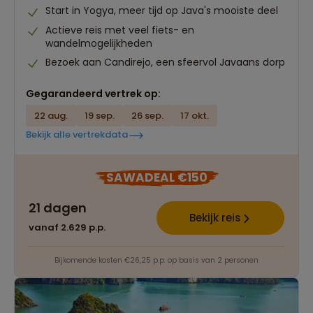
Start in Yogya, meer tijd op Java's mooiste deel
Actieve reis met veel fiets- en
wandelmogelijkheden
Bezoek aan Candirejo, een sfeervol Javaans dorp
Gegarandeerd vertrek op:
22 aug.
19 sep.
26 sep.
17 okt.
Bekijk alle vertrekdata
SAWADEAL €150
21 dagen
Bekijk reis
vanaf 2.629 p.p.
Bijkomende kosten €26,25 p.p. op basis van 2 personen