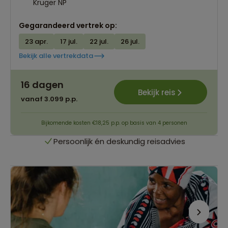
Kruger NP
Gegarandeerd vertrek op:
23 apr.
17 jul.
22 jul.
26 jul.
Bekijk alle vertrekdata
Best beoordeelde reisroutes
16 dagen
Het grootste reisaanbod
Bekijk reis
vanaf 3.099 p.p.
Persoonlijk én deskundig reisadvies
Bijkomende kosten €18,25 p.p. op basis van 4 personen
Best beoordeelde reisroutes
Het grootste reisaanbod
Persoonlijk én deskundig reisadvies