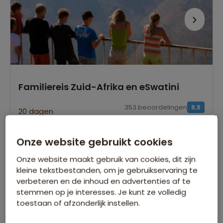
Familiereis Zuid-Afrika en eSwatini
353 beoordelingen
8,8
20 dagen
Inclusief alle ontbijten en 2x diner t.w.v. €350,-
Onze website gebruikt cookies
Op zoek naar wilde dieren tijdens een gamedrive
per 4x4 in Kruger NP
Onze website maakt gebruik van cookies, dit zijn
Wandelen of fietsen tussen zebra's, giraffen en
kleine tekstbestanden, om je gebruikservaring te
impala's
verbeteren en de inhoud en advertenties af te
stemmen op je interesses. Je kunt ze volledig
Gegarandeerd vertrek op:
toestaan of afzonderlijk instellen.
17 jul.
21 jul.
24 jul.
25 jul.