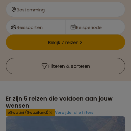
heerlijke braai
Bestemming
Reissoorten
Reisperiode
Bekijk 7 reizen
Filteren & sorteren
Er zijn
5
reizen die voldoen aan jouw
wensen
eSwatini (Swaziland)
Verwijder alle filters