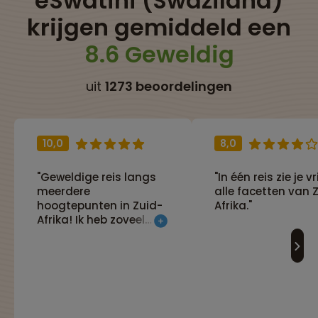
eSwatini (Swaziland)
krijgen gemiddeld een
8.6 Geweldig
uit
1273 beoordelingen
10,0
8,0
"Geweldige reis langs
"In één reis zie je vr
meerdere
alle facetten van 
hoogtepunten in Zuid-
Afrika."
Afrika! Ik heb zoveel
mogen zien en
ontdekken, van de kust
tot aan safari, maar
ook richting de stad.
Van alles wat!"