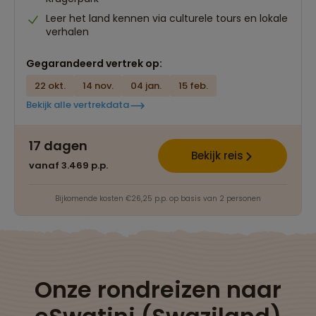
Leer het land kennen via culturele tours en lokale
verhalen
Gegarandeerd vertrek op:
22 okt.
14 nov.
04 jan.
15 feb.
Bekijk alle vertrekdata
17 dagen
Bekijk reis
vanaf 3.469 p.p.
Bijkomende kosten €26,25 p.p. op basis van 2 personen
Onze rondreizen naar