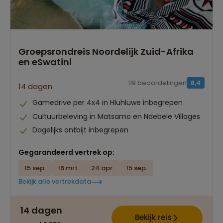
Best beoordeelde reisroutes
Groepsrondreis Noordelijk Zuid-Afrika
en eSwatini
119 beoordelingen
8,4
14 dagen
Gamedrive per 4x4 in Hluhluwe inbegrepen
Cultuurbeleving in Matsamo en Ndebele Villages
Dagelijks ontbijt inbegrepen
Gegarandeerd vertrek op:
15 sep.
16 mrt.
24 apr.
15 sep.
Bekijk alle vertrekdata
14 dagen
Bekijk reis