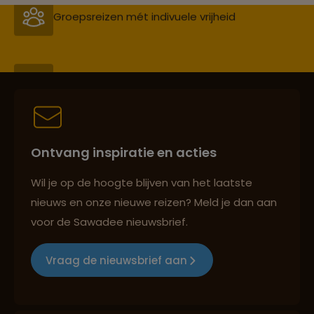
Persoonlijk en deskundig reisadvies
Best beoordeelde reisroutes
Ontvang inspiratie en acties
Reizen met oog voor mens, cultuur en milieu
Wil je op de hoogte blijven van het laatste
nieuws en onze nieuwe reizen? Meld je dan aan
voor de Sawadee nieuwsbrief.
Groepsreizen mét indivuele vrijheid
Vraag de nieuwsbrief aan
Persoonlijk en deskundig reisadvies