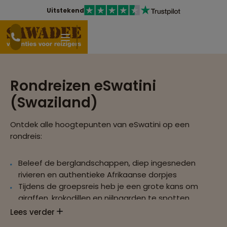
Uitstekend
Rondreizen eSwatini
(Swaziland)
Ontdek alle hoogtepunten van eSwatini op een
rondreis:
Beleef de berglandschappen, diep ingesneden
rivieren en authentieke Afrikaanse dorpjes
Tijdens de groepsreis heb je een grote kans om
giraffen, krokodillen en nijlpaarden te spotten
Leer tijdens de groepsreis alles over de Swazi's,
Lees verder
zoals de traditionele Swazidans en geniet van een