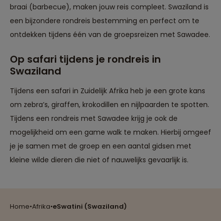
braai (barbecue), maken jouw reis compleet. Swaziland is
een bijzondere rondreis bestemming en perfect om te
ontdekken tijdens één van de groepsreizen met Sawadee.
Op safari tijdens je rondreis in
Swaziland
Tijdens een safari in Zuidelijk Afrika heb je een grote kans
om zebra’s, giraffen, krokodillen en nijlpaarden te spotten.
Tijdens een rondreis met Sawadee krijg je ook de
mogelijkheid om een game walk te maken. Hierbij omgeef
je je samen met de groep en een aantal gidsen met
Reizen met oog voor mens, cultuur en milieu
kleine wilde dieren die niet of nauwelijks gevaarlijk is.
Groepsreizen mét indivuele vrijheid
Home
•
Afrika
•
eSwatini (Swaziland)