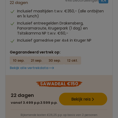
446 beoordelingen
8,4
22 dagen
Inclusief maaltijden t.w.v. €350,- (alle ontbijten
en 1x lunch)
Inclusief entreegelden Drakensberg,
Panoramaroute, Krugerpark (1 dag) en
Tsitsikamma NP t.w.v. €60,-
Inclusief gamedrive per 4x4 in Kruger NP
Gegarandeerd vertrek op:
10 sep.
21 sep.
30 sep.
12 okt.
Bekijk alle vertrekdata
SAWADEAL €150
22 dagen
Bekijk reis
vanaf 3.499 p.p.
3.599 p.p.
Bijkomende kosten €26,25 p.p. op basis van 2 personen