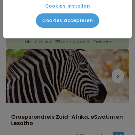
Bekijk alle vertrekdata
Cookies instellen
20 dagen
Cookies accepteren
Bekijk reis
vanaf 4.169 p.p.
Bijkomende kosten €18,25 p.p. op basis van 4 personen
Groepsrondreis Zuid-Afrika, eSwatini en
Lesotho