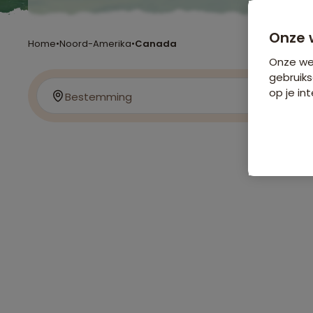
Onze 
Home
•
Noord-Amerika
•
Canada
Onze web
gebruiks
op je int
Bestemming