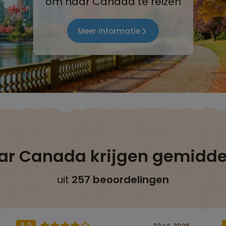
om naar Canada te reizen
Meer informatie
aar Canada krijgen gemidd
uit
257 beoordelingen
8,0
23 jul. 2026