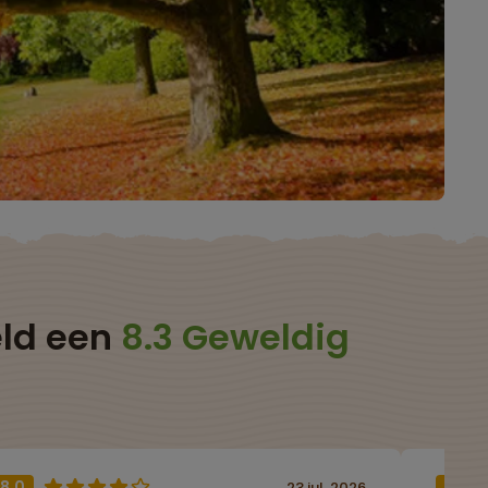
eld een
8.3 Geweldig
8,0
9,0
23 jul. 2026