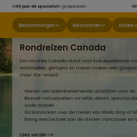
Al
43 jaar dé specialist
in groepsreizen
Ui
Bestemmingen
Reissoorten
Acties
Rondreizen Canada
Een rondreis Canada staat voor indrukwekkende nat
watervallen, gletsjers en meren maken een groepsre
meer dan waard.
Geniet van adembenemende uitzichten over de 
Bezoek natuurparken vol wilde dieren, spectaculai
oude dorpen
Ga kanovaren over de meren van Wells Gray of M
Breng een bezoek aan de steden Vancouver en V
Lees verder