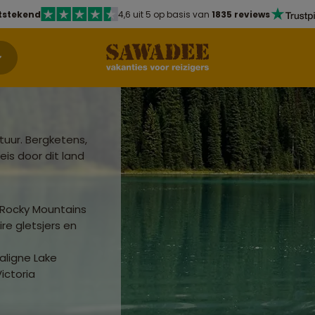
tstekend
4,6 uit 5 op basis van
1835 reviews
uur. Bergketens,
is door dit land
Rocky Mountains
re gletsjers en
aligne Lake
ictoria