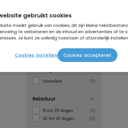
website gebruikt cookies
site maakt gebruik van cookies, dit zijn kleine tekstbestan
ervaring te verbeteren en de inhoud en advertenties af t
eresses. Je kunt ze volledig toestaan of afzonderlijk instellen
Reissoorten
Reisperiod
Cookies instellen
Cookies accepteren
Kortingen
Sawadeal
1
Reisduur
15 tot 20 dagen
2
20 tot 25 dagen
2