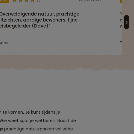
"Overweldigende natuur, prachtige
"Super
itzichten, aardige bewoners, fijne
meren.
eisbegeleider (Dave)"
wat bi
Cees
Tim
te komen. Je kunt tijdens je
ie weet spot je wel beren. Naast de
gs prachtige natuurparken vol wilde