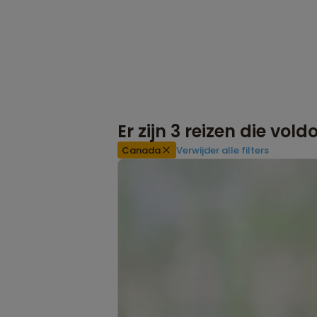
Er zijn
3
reizen die vol
Canada
Verwijder alle filters