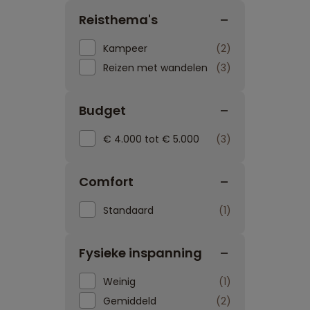
Reisthema's
Kampeer
2
Reizen met wandelen
3
Budget
€ 4.000 tot € 5.000
3
Comfort
Standaard
1
Fysieke inspanning
Weinig
1
Gemiddeld
2