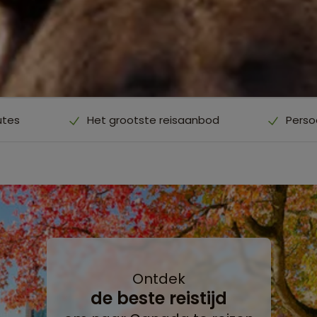
utes
Het grootste reisaanbod
Perso
Ontdek
de beste reistijd