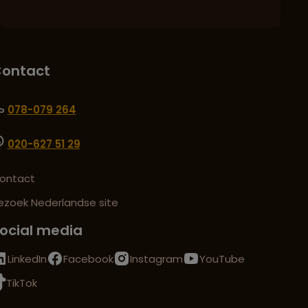
ontact
078-079 264
020-627 51 29
ontact
ezoek Nederlandse site
ocial media
LinkedIn
Facebook
Instagram
YouTube
TikTok