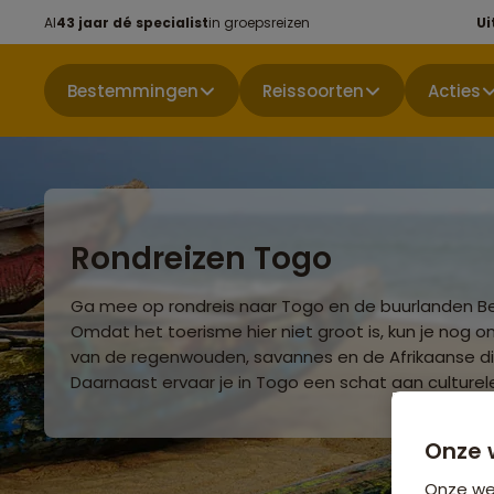
Al
43 jaar dé specialist
in groepsreizen
Ui
Bestemmingen
Reissoorten
Acties
Rondreizen Togo
Ga mee op rondreis naar Togo en de buurlanden B
Omdat het toerisme hier niet groot is, kun je nog 
van de regenwouden, savannes en de Afrikaanse di
Daarnaast ervaar je in Togo een schat aan culturele
Onze 
Onze web