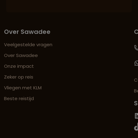
Over Sawadee
C
Veelgestelde vragen
Over Sawadee
Onze impact
Zeker op reis
C
Vliegen met KLM
B
Beste reistijd
S