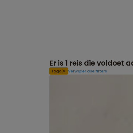
Er is
1
reis die voldoet 
Togo
Verwijder alle filters