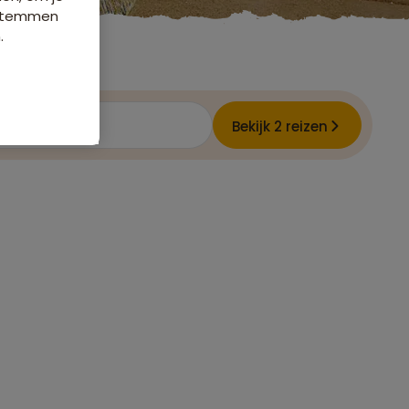
e stemmen
.
e
Bekijk 2 reizen