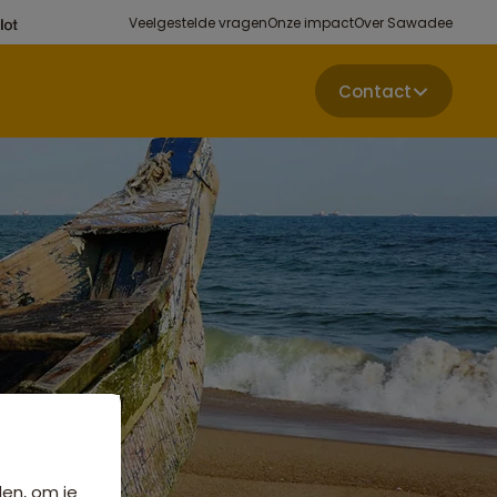
Veelgestelde vragen
Onze impact
Over Sawadee
Contact
den, om je