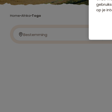
gebruiks
op je int
Home
•
Afrika
•
Togo
Bestemming