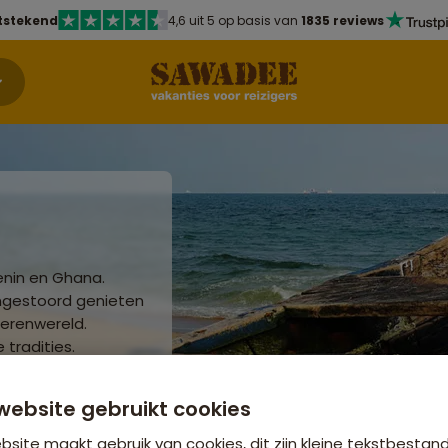
tstekend
4,6 uit 5 op basis van
1835 reviews
enin en Ghana.
ongestoord genieten
erenwereld.
 tradities.
website gebruikt cookies
site maakt gebruik van cookies, dit zijn kleine tekstbestan