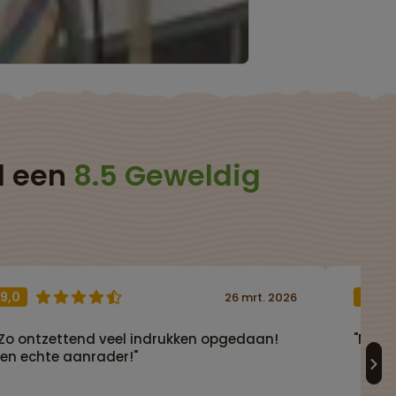
d een
8.5 Geweldig
9,0
9,0
26 mrt. 2026
"Zo ontzettend veel indrukken opgedaan!
"Mooie
Een echte aanrader!"