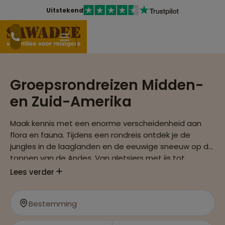
Uitstekend
Groepsrondreizen Midden-
en Zuid-Amerika
Maak kennis met een enorme verscheidenheid aan
flora en fauna. Tijdens een rondreis ontdek je de
jungles in de laaglanden en de eeuwige sneeuw op de
toppen van de Andes. Van gletsjers met ijs tot
uitgestrekte pampa's. Van groene regenwouden in de
Lees verder
Amazone tot de exotische stranden vol palmbomen
van Brazilië.
Bestemming