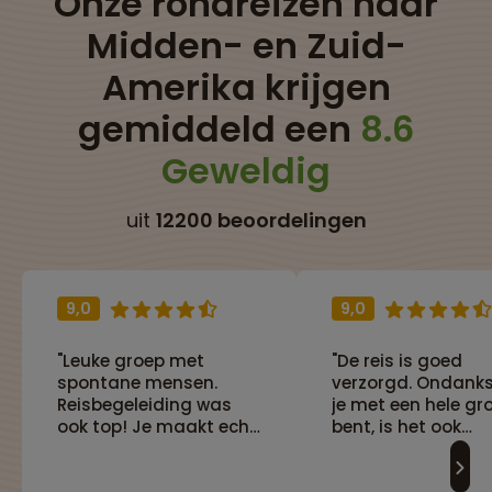
Onze rondreizen naar
Midden- en Zuid-
Amerika krijgen
gemiddeld een
8.6
Geweldig
uit
12200 beoordelingen
9,0
9,0
"Leuke groep met
"De reis is goed
spontane mensen.
verzorgd. Ondank
Reisbegeleiding was
je met een hele gr
ook top! Je maakt echt
bent, is het ook
leuke herinerringen met
mogelijk om de rei
elkaar. Ook is de reis
aan te laten sluite