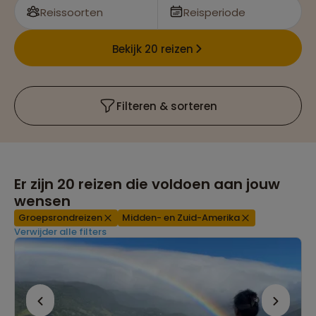
Reissoorten
Reisperiode
Bekijk 20 reizen
Filteren & sorteren
Er zijn
20
reizen die voldoen aan jouw
wensen
Groepsrondreizen
Midden- en Zuid-Amerika
Verwijder alle filters