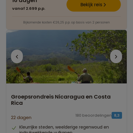
16 dagen
Bekijk reis
vanaf 2.699 p.p.
Bijkomende kosten €26,25 p.p. op basis van 2 personen
Groepsrondreis Nicaragua en Costa
Rica
180 beoordelingen
8,3
22 dagen
Kleurrijke steden, weelderige regenwoud en
indrukwekkende vulkanen