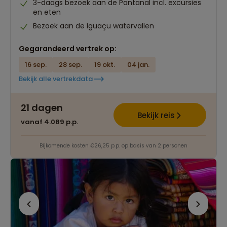
3-daags bezoek aan de Pantanal incl. excursies
en eten
Bezoek aan de Iguaçu watervallen
Gegarandeerd vertrek op:
16 sep.
28 sep.
19 okt.
04 jan.
Bekijk alle vertrekdata
21 dagen
Bekijk reis
vanaf 4.089 p.p.
Bijkomende kosten €26,25 p.p. op basis van 2 personen