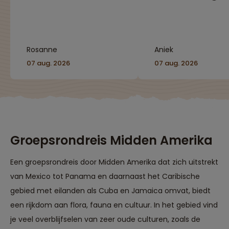
goed verzorgd en
jouw eigen behoeft
worden er veel
gezellige groep m
suggesties gegeven
ook de super
voor activiteiten die je
reisbegeleiding he
kunt doen."
het echt een mooie
Rosanne
Aniek
laten zijn."
07 aug. 2026
07 aug. 2026
Groepsrondreis Midden Amerika
Een groepsrondreis door Midden Amerika dat zich uitstrekt
van Mexico tot Panama en daarnaast het Caribische
gebied met eilanden als Cuba en Jamaica omvat, biedt
een rijkdom aan flora, fauna en cultuur. In het gebied vind
je veel overblijfselen van zeer oude culturen, zoals de