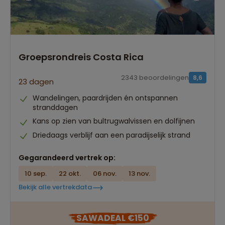
Groepsrondreis Costa Rica
2343 beoordelingen
8,6
23 dagen
Wandelingen, paardrijden én ontspannen
stranddagen
Kans op zien van bultrugwalvissen en dolfijnen
Driedaags verblijf aan een paradijselijk strand
Gegarandeerd vertrek op:
10 sep.
22 okt.
06 nov.
13 nov.
Bekijk alle vertrekdata
SAWADEAL €150