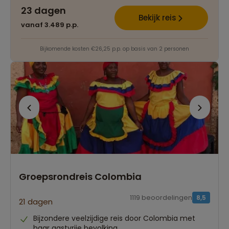
23 dagen
Bekijk reis
vanaf 3.489 p.p.
Bijkomende kosten €26,25 p.p. op basis van 2 personen
Groepsrondreis Colombia
1119 beoordelingen
8,5
21 dagen
Bijzondere veelzijdige reis door Colombia met
haar gastvrije bevolking