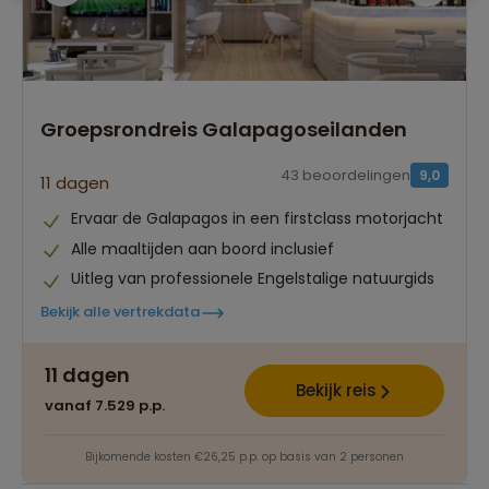
Groepsrondreis Galapagoseilanden
43 beoordelingen
9,0
11 dagen
Ervaar de Galapagos in een firstclass motorjacht
Alle maaltijden aan boord inclusief
Uitleg van professionele Engelstalige natuurgids
Bekijk alle vertrekdata
Best beoordeelde reisroutes
11 dagen
Het grootste reisaanbod
Bekijk reis
vanaf 7.529 p.p.
Persoonlijk én deskundig reisadvies
Bijkomende kosten €26,25 p.p. op basis van 2 personen