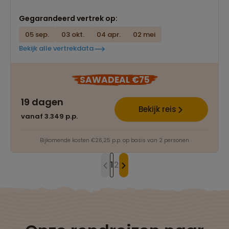
Gegarandeerd vertrek op:
05 sep.
03 okt.
04 apr.
02 mei
Bekijk alle vertrekdata
SAWADEAL €75
19 dagen
Bekijk reis
vanaf 3.349 p.p.
Bijkomende kosten €26,25 p.p. op basis van 2 personen
1
2