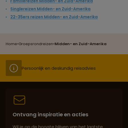
Familiereizen Midden- en Zuid-Amerika
Singlereizen Midden- en Zuid-Amerika
Reizen met oog voor mens, cultuur en milieu
22-35ers reizen Midden- en Zuid-Amerika
Groepsreizen mét indivuele vrijheid
Home
•
Groepsrondreizen
•
Midden- en Zuid-Amerika
Persoonlijk en deskundig reisadvies
Best beoordeelde reisroutes
Ontvang inspiratie en acties
Reizen met oog voor mens, cultuur en milieu
Wil je op de hoogte blijven van het laatste