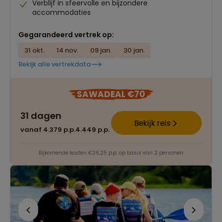
Verblijf in sfeervolle en bijzondere
accommodaties
Gegarandeerd vertrek op:
31 okt.
14 nov.
09 jan.
30 jan.
Bekijk alle vertrekdata
SAWADEAL €70
31 dagen
Bekijk reis
vanaf 4.379 p.p.
4.449 p.p.
Bijkomende kosten €26,25 p.p. op basis van 2 personen