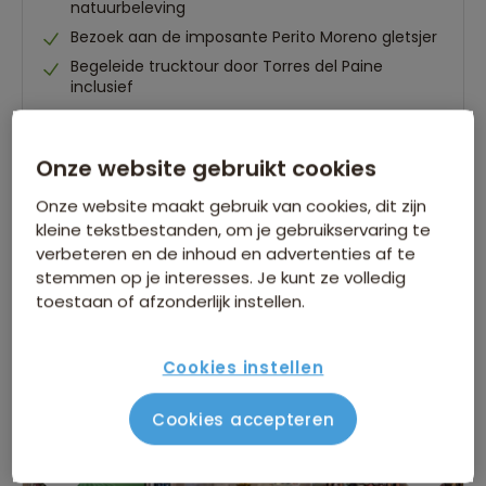
natuurbeleving
Bezoek aan de imposante Perito Moreno gletsjer
Begeleide trucktour door Torres del Paine
inclusief
Gegarandeerd vertrek op:
Onze website gebruikt cookies
09 dec.
06 jan.
03 feb.
17 feb.
Bekijk alle vertrekdata
Onze website maakt gebruik van cookies, dit zijn
kleine tekstbestanden, om je gebruikservaring te
verbeteren en de inhoud en advertenties af te
26 dagen
stemmen op je interesses. Je kunt ze volledig
Bekijk reis
vanaf 5.989 p.p.
toestaan of afzonderlijk instellen.
Bijkomende kosten €26,25 p.p. op basis van 2 personen
Cookies instellen
Cookies accepteren