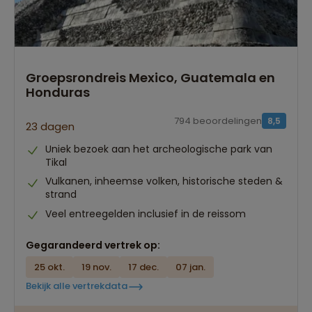
Groepsrondreis Mexico, Guatemala en
Honduras
794 beoordelingen
8,5
23 dagen
Uniek bezoek aan het archeologische park van
Tikal
Vulkanen, inheemse volken, historische steden &
strand
Veel entreegelden inclusief in de reissom
Gegarandeerd vertrek op:
25 okt.
19 nov.
17 dec.
07 jan.
Bekijk alle vertrekdata