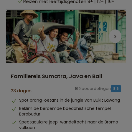
Reizen met leeftijdsgenoten 8+ | 12+ | 16+
Quality time met je gezin
Avontuur & ontspanning
Reizen met leeftijdsgenoten 8+ | 12+ | 16+
Familiereis Sumatra, Java en Bali
169 beoordelingen
8.6
23 dagen
Spot orang-oetans in de jungle van Bukit Lawang
Beklim de beroemde boeddhistische tempel
Borobudur
Spectaculaire jeep-wandeltocht naar de Bromo-
vulkaan