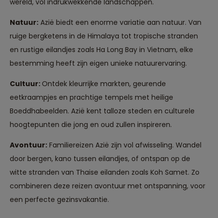
wereld, vol indrukwekkende landschappen.
Natuur:
Azië biedt een enorme variatie aan natuur. Van
ruige bergketens in de Himalaya tot tropische stranden
en rustige eilandjes zoals Ha Long Bay in Vietnam, elke
bestemming heeft zijn eigen unieke natuurervaring.
Cultuur:
Ontdek kleurrijke markten, geurende
eetkraampjes en prachtige tempels met heilige
Boeddhabeelden. Azië kent talloze steden en culturele
hoogtepunten die jong en oud zullen inspireren.
Avontuur:
Familiereizen Azië zijn vol afwisseling. Wandel
door bergen, kano tussen eilandjes, of ontspan op de
witte stranden van Thaise eilanden zoals Koh Samet. Zo
combineren deze reizen avontuur met ontspanning, voor
Reizen met oog voor mens, cultuur en milieu
een perfecte gezinsvakantie.