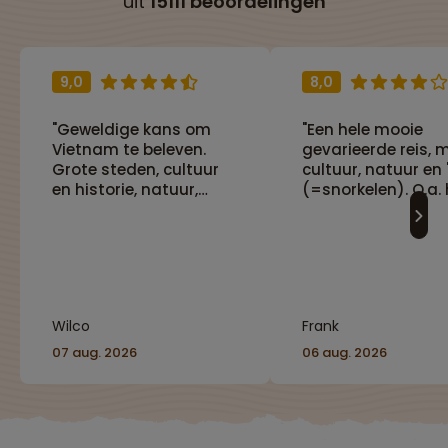
uit
15111 beoordelingen
9,0
8,0
"Geweldige kans om
"Een hele mooie
Vietnam te beleven.
gevarieerde reis, 
Grote steden, cultuur
cultuur, natuur en '
en historie, natuur,
(=snorkelen). O.a. 
alles komt aan bod.
bijwonen van een
Goede organisatie met
begrafenis-cerem
Nederlandse en Lokale
in Toraja-land, wa
gids"
het fantastisch is
te zien hoe toegew
de families hierme
Wilco
Frank
omgaan. Met een
mooie 3-daagse
07 aug. 2026
06 aug. 2026
wandeling door To
land en heerlijk
snorkelen bij de
Togian-eilanden e