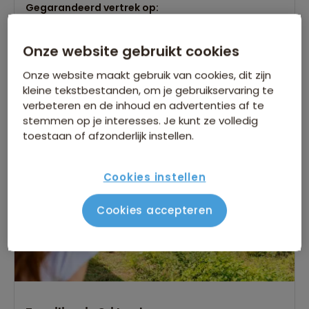
Gegarandeerd vertrek op:
15 Jul
19 Jul
22 Jul
Onze website gebruikt cookies
Bekijk alle vertrekdata
Onze website maakt gebruik van cookies, dit zijn
23 dagen
kleine tekstbestanden, om je gebruikservaring te
Bekijk reis
verbeteren en de inhoud en advertenties af te
vanaf 3,899 p.p.
stemmen op je interesses. Je kunt ze volledig
toestaan of afzonderlijk instellen.
Bijkomende kosten €18,25 p.p. op basis van 4 personen
Cookies instellen
Cookies accepteren