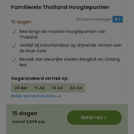
Familiereis Thailand Hoogtepunten
192 beoordelingen
8.7
15 dagen
Reis langs de mooiste hoogtepunten van
Thailand
Verblijf bij Kanchanaburi op drijvende vlotten aan
de River Kwai
Bezoek aan kleurrijke steden Bangkok en Chiang
Mai
Gegarandeerd vertrek op:
24 Apr
11 Jul
14 Jul
22 Jul
Bekijk alle vertrekdata
15 dagen
Bekijk reis
vanaf 2,699 p.p.