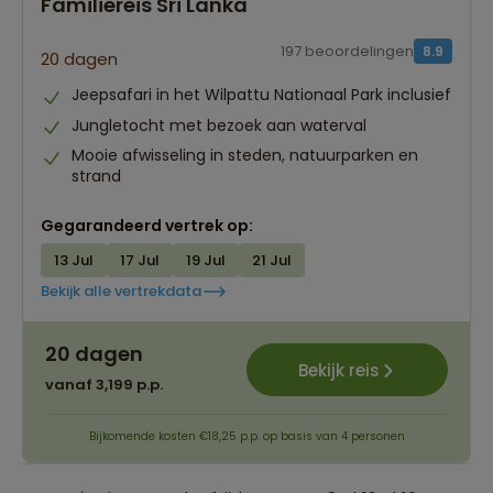
Familiereis Sri Lanka
197 beoordelingen
8.9
20 dagen
Jeepsafari in het Wilpattu Nationaal Park inclusief
Jungletocht met bezoek aan waterval
Mooie afwisseling in steden, natuurparken en
strand
Gegarandeerd vertrek op:
13 Jul
17 Jul
19 Jul
21 Jul
Bekijk alle vertrekdata
Reizen met leeftijdsgenoten 8+ | 12+ | 16+
20 dagen
Quality time met je gezin
Bekijk reis
vanaf 3,199 p.p.
Avontuur & ontspanning
Bijkomende kosten €18,25 p.p. op basis van 4 personen