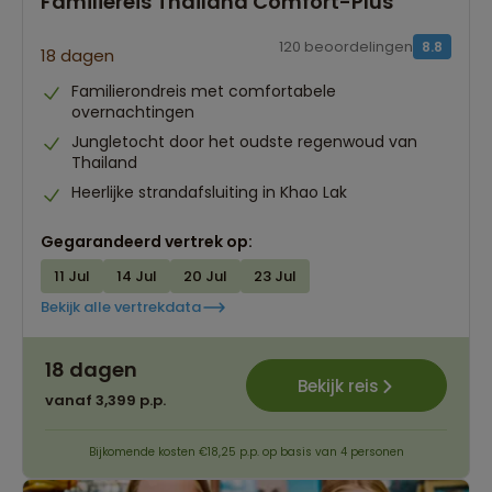
Familiereis Thailand Comfort-Plus
120 beoordelingen
8.8
18 dagen
Familierondreis met comfortabele
overnachtingen
Jungletocht door het oudste regenwoud van
Thailand
Heerlijke strandafsluiting in Khao Lak
Gegarandeerd vertrek op:
11 Jul
14 Jul
20 Jul
23 Jul
Bekijk alle vertrekdata
18 dagen
Bekijk reis
vanaf 3,399 p.p.
Bijkomende kosten €18,25 p.p. op basis van 4 personen