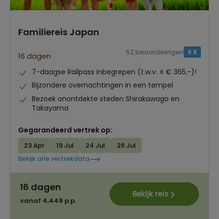
Familiereis Japan
52 beoordelingen
8.8
16 dagen
7-daagse Railpass inbegrepen (t.w.v. ± € 365,-)!
Bijzondere overnachtingen in een tempel
Bezoek onontdekte steden Shirakawago en
Takayama
Gegarandeerd vertrek op:
23 Apr
19 Jul
24 Jul
26 Jul
Bekijk alle vertrekdata
16 dagen
Bekijk reis
vanaf 4,449 p.p.