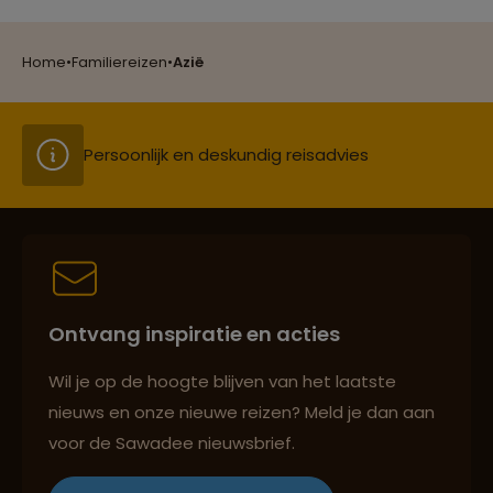
Groepsreizen mét indivuele vrijheid
Home
•
Familiereizen
•
Azië
Persoonlijk en deskundig reisadvies
Best beoordeelde reisroutes
Ontvang inspiratie en acties
Reizen met oog voor mens, cultuur en milieu
Wil je op de hoogte blijven van het laatste
nieuws en onze nieuwe reizen? Meld je dan aan
voor de Sawadee nieuwsbrief.
Groepsreizen mét indivuele vrijheid