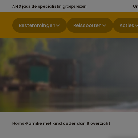
Al
43 jaar dé specialist
in groepsreizen
Ui
Bestemmingen
Reissoorten
Acties
Home
•
Familie met kind ouder dan 8 overzicht