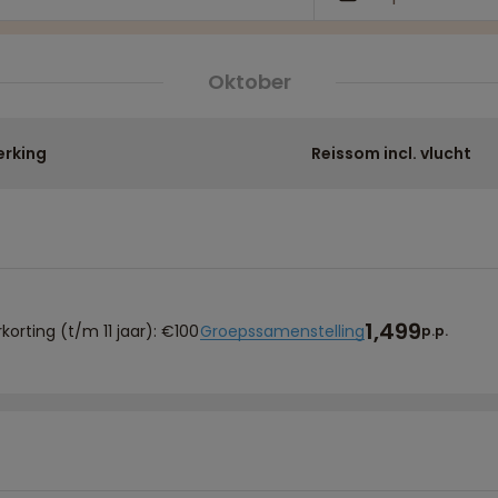
Oktober
rking
Reissom incl. vlucht
1,499
korting (t/m 11 jaar): €100
Groepssamenstelling
p.p.