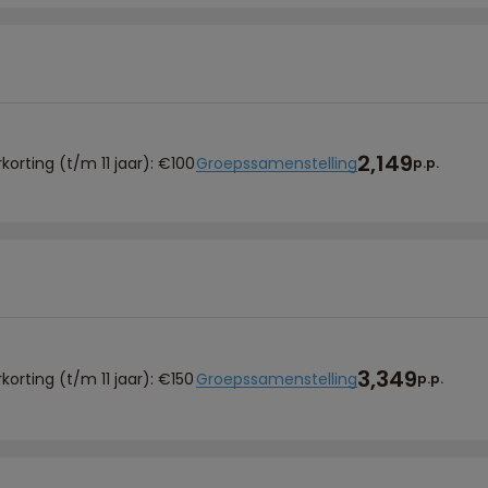
2,149
korting (t/m 11 jaar): €100
Groepssamenstelling
p.p.
3,349
korting (t/m 11 jaar): €150
Groepssamenstelling
p.p.