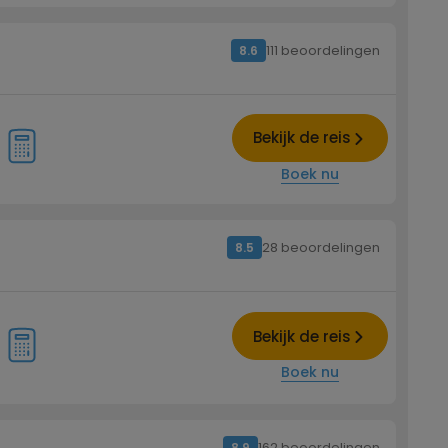
111 beoordelingen
8.6
Bekijk de reis
Boek nu
28 beoordelingen
8.5
Bekijk de reis
Boek nu
162 beoordelingen
8.9