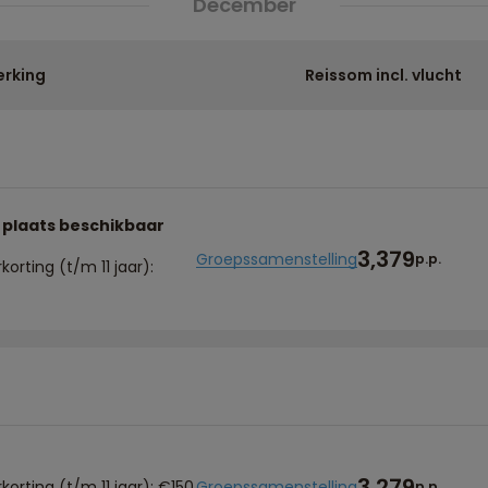
December
rking
Reissom incl. vlucht
 plaats beschikbaar
3,379
Groepssamenstelling
p.p.
korting (t/m 11 jaar):
3,279
korting (t/m 11 jaar): €150
Groepssamenstelling
p.p.