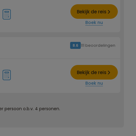
Bekijk de reis
Boek nu
111 beoordelingen
8.6
Bekijk de reis
Boek nu
r persoon o.b.v. 4 personen.