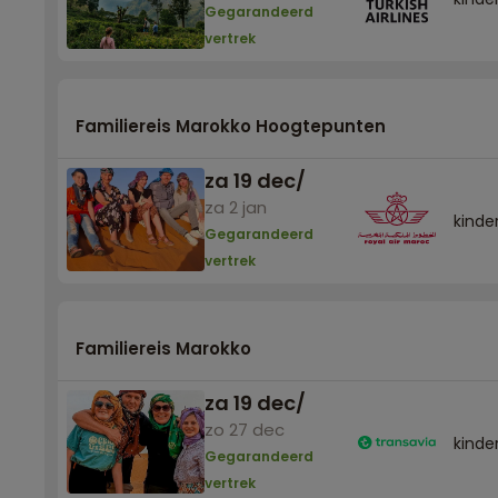
Gegarandeerd
vertrek
Familiereis Marokko Hoogtepunten
za 19 dec
/
za 2 jan
kinder
Gegarandeerd
vertrek
Familiereis Marokko
za 19 dec
/
zo 27 dec
kinder
Gegarandeerd
vertrek