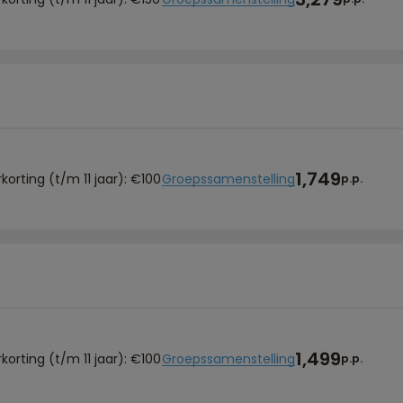
1,749
korting (t/m 11 jaar): €100
Groepssamenstelling
p.p.
1,499
korting (t/m 11 jaar): €100
Groepssamenstelling
p.p.