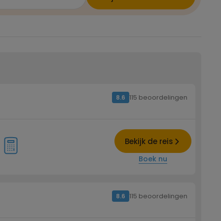
115 beoordelingen
8.6
Bekijk de reis
Boek nu
115 beoordelingen
8.6