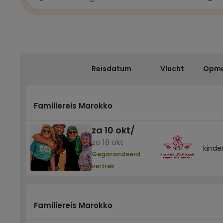
Reisdatum
Vlucht
Opme
Familiereis Marokko
za 10 okt
/
zo 18 okt
kinder
Gegarandeerd
vertrek
Familiereis Marokko