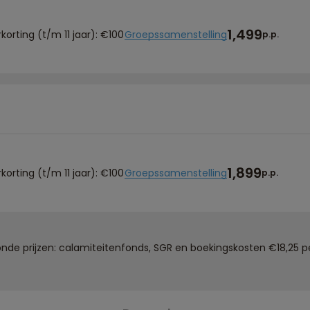
1,499
korting (t/m 11 jaar): €100
Groepssamenstelling
p.p.
1,899
korting (t/m 11 jaar): €100
Groepssamenstelling
p.p.
de prijzen: calamiteitenfonds, SGR en boekingskosten €18,25 pe