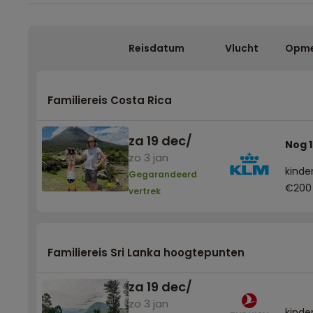
Reisdatum
Vlucht
Opme
Familiereis Costa Rica
za 19 dec
/
Nog 1
zo 3 jan
kinder
Gegarandeerd
€200
vertrek
Familiereis Sri Lanka hoogtepunten
za 19 dec
/
zo 3 jan
kinder