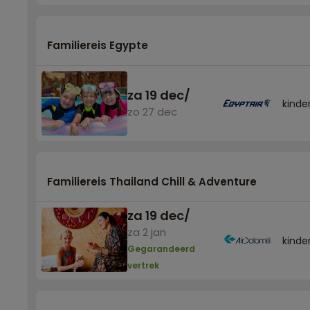
Familiereis Egypte
za 19 dec
/
kinder
zo 27 dec
Familiereis Thailand Chill & Adventure
za 19 dec
/
za 2 jan
kinder
Gegarandeerd
vertrek