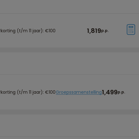
1,819
korting (t/m 11 jaar): €100
p.p.
1,499
korting (t/m 11 jaar): €100
Groepssamenstelling
p.p.