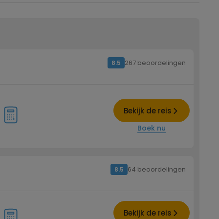
267 beoordelingen
8.5
Bekijk de reis
Boek nu
64 beoordelingen
8.5
Bekijk de reis