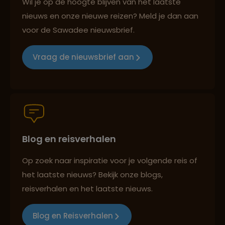
Wil je op de hoogte blijven van het laatste
nieuws en onze nieuwe reizen? Meld je dan aan
voor de Sawadee nieuwsbrief.
Groepsreizen mét indivuele vrijheid
Vraag de nieuwsbrief aan
Persoonlijk en deskundig reisadvies
Blog en reisverhalen
Best beoordeelde reisroutes
Op zoek naar inspiratie voor je volgende reis of
het laatste nieuws? Bekijk onze blogs,
Reizen met oog voor mens, cultuur en milieu
reisverhalen en het laatste nieuws.
Blog en Reisverhalen