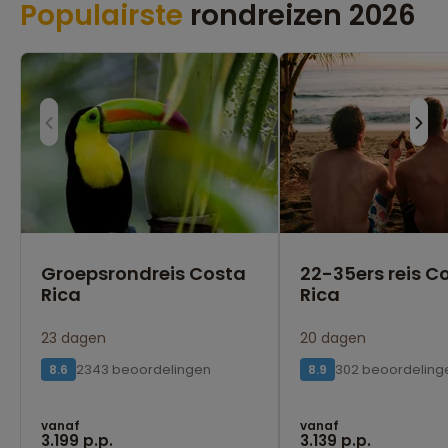
Populairste
rondreizen 2026
Groepsrondreis Costa
22-35ers reis C
Rica
Rica
23 dagen
20 dagen
2343 beoordelingen
302 beoordeling
8.6
8.9
vanaf
vanaf
3.199 p.p.
3.139 p.p.