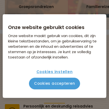
Groepsrondreizen
Familiereiz
Onze website gebruikt cookies
Onze website maakt gebruik van cookies, dit zijn
kleine tekstbestanden, om je gebruikservaring te
verbeteren en de inhoud en advertenties af te
stemmen op je interesses. Je kunt ze volledig
Avontuurlijke
toestaan of afzonderlijk instellen.
groepsreizen met
Cookies instellen
Sawadee
Cookies accepteren
Al 43 jaar dé specialist in groepsreizen
Persoonlijk en deskundig reisadvies