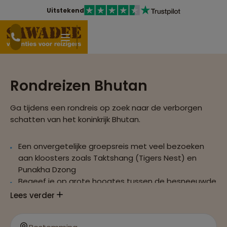
Uitstekend
Rondreizen Bhutan
Ga tijdens een rondreis op zoek naar de verborgen
schatten van het koninkrijk Bhutan.
Een onvergetelijke groepsreis met veel bezoeken
aan kloosters zoals Taktshang (Tigers Nest) en
Punakha Dzong
Begeef je op grote hoogtes tussen de besneeuwde
bergtoppen van de Himalaya
Lees verder
Maak kennis met de traditionele boeddhistische
cultuur