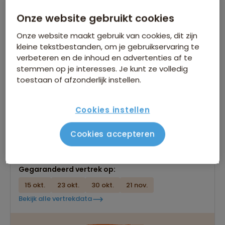
Onze website gebruikt cookies
Onze website maakt gebruik van cookies, dit zijn
kleine tekstbestanden, om je gebruikservaring te
verbeteren en de inhoud en advertenties af te
Groepsrondreis Sikkim en Bhutan
stemmen op je interesses. Je kunt ze volledig
toestaan of afzonderlijk instellen.
234 beoordelingen
8,3
21 dagen
Ontdek de mooiste kloosters en forten van
Sikkim en Bhutan
Cookies instellen
Acht volle dagen in het exclusieve koninkrijk
Bhutan
Cookies accepteren
Bezoek aan het spectaculair gelegen Tiger's Nest
Gegarandeerd vertrek op:
15 okt.
23 okt.
30 okt.
21 nov.
Bekijk alle vertrekdata