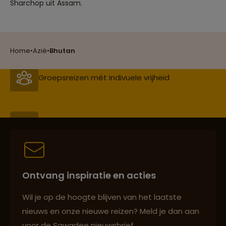
Sharchop uit Assam.
Groepsreizen mét indivuele vrijheid
Home
•
Azië
•
Bhutan
Persoonlijk en deskundig reisadvies
Best beoordeelde reisroutes
Ontvang inspiratie en acties
Reizen met oog voor mens, cultuur en milieu
Wil je op de hoogte blijven van het laatste
nieuws en onze nieuwe reizen? Meld je dan aan
voor de Sawadee nieuwsbrief.