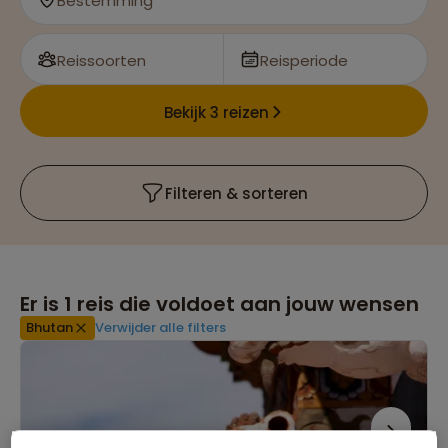
Bestemming
Reissoorten
Reisperiode
Bekijk 3 reizen
Filteren & sorteren
Er is
1
reis die voldoet aan jouw wensen
Bhutan
Verwijder alle filters