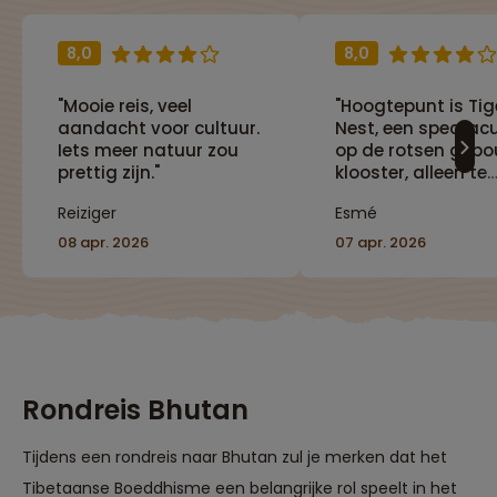
8,0
8,0
"Mooie reis, veel
"Hoogtepunt is Tig
aandacht voor cultuur.
Nest, een spectacu
Iets meer natuur zou
op de rotsen geb
prettig zijn."
klooster, alleen te
bereiken via pad/
Reiziger
Esmé
trappen. Daarnaa
karakteriseert de r
08 apr. 2026
07 apr. 2026
zich door de vele
Boeddhistische
kloosters in de reg
allemaal rijjk
gedecoreerd."
Rondreis Bhutan
Tijdens een rondreis naar Bhutan zul je merken dat het
Tibetaanse Boeddhisme een belangrijke rol speelt in het