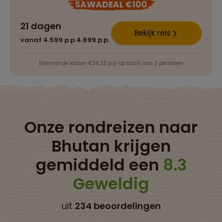
SAWADEAL €100
21 dagen
Bekijk reis
vanaf 4.599 p.p.
4.699 p.p.
Bijkomende kosten €26,25 p.p. op basis van 2 personen
Onze rondreizen naar
Bhutan krijgen
gemiddeld een
8.3
Geweldig
uit
234 beoordelingen