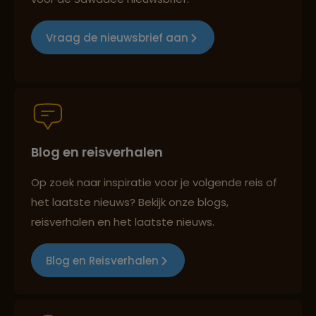
Groepsreizen mét indivuele vrijheid
Vraag de nieuwsbrief aan
Persoonlijk en deskundig reisadvies
Blog en reisverhalen
Best beoordeelde reisroutes
Op zoek naar inspiratie voor je volgende reis of
het laatste nieuws? Bekijk onze blogs,
Reizen met oog voor mens, cultuur en milieu
reisverhalen en het laatste nieuws.
Blog en Reisverhalen