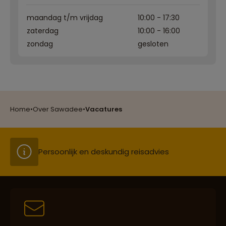
maandag t/m vrijdag
10:00 - 17:30
zaterdag
10:00 - 16:00
zondag
gesloten
Reizen met oog voor mens, cultuur en milieu
Groepsreizen mét indivuele vrijheid
Home
•
Over Sawadee
•
Vacatures
Persoonlijk en deskundig reisadvies
Best beoordeelde reisroutes