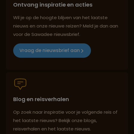
Ontvang inspiratie en acties
Reizen met oog voor mens, cultuur en milieu
Wil je op de hoogte blijven van het laatste
nieuws en onze nieuwe reizen? Meld je dan aan
voor de Sawadee nieuwsbrief.
Groepsreizen mét indivuele vrijheid
Vraag de nieuwsbrief aan
Persoonlijk en deskundig reisadvies
Blog en reisverhalen
Best beoordeelde reisroutes
Op zoek naar inspiratie voor je volgende reis of
het laatste nieuws? Bekijk onze blogs,
Reizen met oog voor mens, cultuur en milieu
reisverhalen en het laatste nieuws.