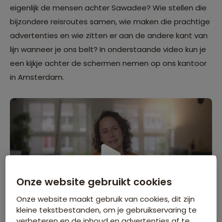
eigenlijk de mensen achter Sawadee? Wie stellen die
bijzondere reisroutes samen, wie maken die prachtige
advertenties en wie zitten er aan de andere kant van
lijn wanneer je ons belt? In onderstaande video kun je
een kijkje achter de schermen nemen op ons kantoor
in Amsterdam.
Onze website gebruikt cookies
Onze website maakt gebruik van cookies, dit zijn
kleine tekstbestanden, om je gebruikservaring te
verbeteren en de inhoud en advertenties af te