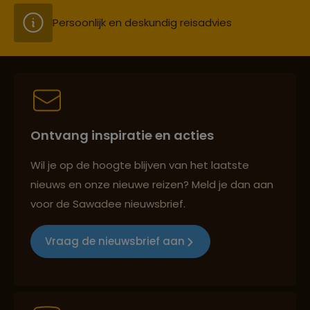
Persoonlijk en deskundig reisadvies
Best beoordeelde reisroutes
Ontvang inspiratie en acties
Reizen met oog voor mens, cultuur en milieu
Wil je op de hoogte blijven van het laatste
nieuws en onze nieuwe reizen? Meld je dan aan
voor de Sawadee nieuwsbrief.
Groepsreizen mét indivuele vrijheid
Vraag de nieuwsbrief aan
Persoonlijk en deskundig reisadvies