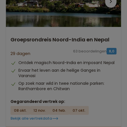
Groepsrondreis Noord-India en Nepal
63 beoordelingen
8,0
29 dagen
Ontdek magisch Noord-India en imposant Nepal
Ervaar het leven aan de heilige Ganges in
Varanasi
Op zoek naar wild in twee nationale parken:
Ranthambore en Chitwan
Gegarandeerd vertrek op:
08 okt.
12 nov.
04 feb.
07 okt.
Bekijk alle vertrekdata