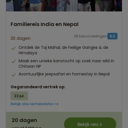
Familiereis India en Nepal
38 beoordelingen
8,5
20 dagen
Ontdek de Taj Mahal, de heilige Ganges & de
Himalaya
Maak een unieke kanotocht op zoek naar wild in
Chitwan NP
Avontuurlijke jeepsafari en homestay in Nepal
Gegarandeerd vertrek op:
23 jul.
Bekijk alle vertrekdata
Best beoordeelde reisroutes
20 dagen
Het grootste reisaanbod
Bekijk reis