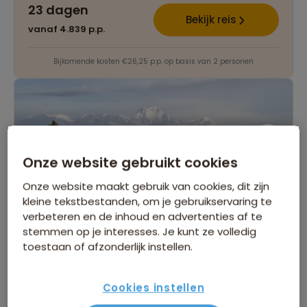
23 dagen
Bekijk reis
vanaf 4.839 p.p.
Bijkomende kosten €26,25 p.p. op basis van 2 personen
Onze website gebruikt cookies
Onze website maakt gebruik van cookies, dit zijn
kleine tekstbestanden, om je gebruikservaring te
verbeteren en de inhoud en advertenties af te
22-35ers reis Nepal
stemmen op je interesses. Je kunt ze volledig
toestaan of afzonderlijk instellen.
76 beoordelingen
8,6
18 dagen
Cookies instellen
Zeer afwisselende groepsreis voor
jongvolwassenen met een flinke dosis actie