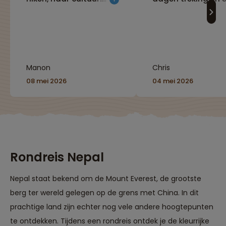
Alles was echt super
dagen redelijk rel
goed geregeld, ik
nepal beter leren
hoefde met echt
kennen"
nergens druk over te
maken. Ik kwam thuis
met meer dan 1000
Manon
Chris
foto's. De groep is
groot, maar dat
08 mei 2026
04 mei 2026
maakte het juist heel
leuk en je kon volledig
jezelf zijn en doen waar
jij zelf zin in had."
Rondreis Nepal
Nepal staat bekend om de Mount Everest, de grootste
berg ter wereld gelegen op de grens met China. In dit
prachtige land zijn echter nog vele andere hoogtepunten
te ontdekken. Tijdens een rondreis ontdek je de kleurrijke