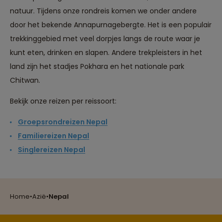
natuur. Tijdens onze rondreis komen we onder andere
door het bekende Annapurnagebergte. Het is een populair
trekkinggebied met veel dorpjes langs de route waar je
kunt eten, drinken en slapen. Andere trekpleisters in het
land zijn het stadjes Pokhara en het nationale park
Chitwan.
Bekijk onze reizen per reissoort:
Groepsrondreizen Nepal
Familiereizen Nepal
Reizen met oog voor mens, cultuur en milieu
Singlereizen Nepal
Groepsreizen mét indivuele vrijheid
Home
•
Azië
•
Nepal