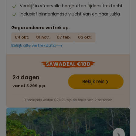
Verblijf in sfeervolle berghutten tijdens trektocht
Inclusief binnenlandse vlucht van en naar Lukla
Gegarandeerd vertrek op:
04 okt.
01 nov.
07 feb.
03 okt.
Bekijk alle vertrekdata
SAWADEAL €100
24 dagen
Bekijk reis
vanaf 3.299 p.p.
Bijkomende kosten €26,25 p.p. op basis van 2 personen