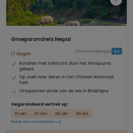
Groepsrondreis Nepal
270 beoordelingen
8,5
17 dagen
Rondreis met trektocht door het Annapurna
gebied
Op zoek naar dieren in het Chitwan Nationaal
Park
Ontspannen einde van de reis in Bhaktapur
Gegarandeerd vertrek op:
10 okt.
07 mrt.
02 okt.
09 okt.
Bekijk alle vertrekdata