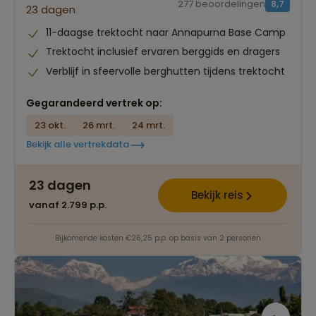
277 beoordelingen
8,7
23 dagen
11-daagse trektocht naar Annapurna Base Camp
Trektocht inclusief ervaren berggids en dragers
Verblijf in sfeervolle berghutten tijdens trektocht
Gegarandeerd vertrek op:
23 okt.
26 mrt.
24 mrt.
Bekijk alle vertrekdata
23 dagen
Bekijk reis
vanaf 2.799 p.p.
Bijkomende kosten €26,25 p.p. op basis van 2 personen