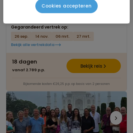
Vijfdaagse trekking in het Annapurna gebied
Cookies accepteren
Tweedaagse rafttocht op de Trishuli Rivier
Gegarandeerd vertrek op:
26 sep.
14 nov.
06 mrt.
27 mrt.
Bekijk alle vertrekdata
18 dagen
Bekijk reis
vanaf 2.789 p.p.
Bijkomende kosten €26,25 p.p. op basis van 2 personen