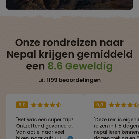
Onze rondreizen naar
Nepal krijgen gemiddeld
een
8.6 Geweldig
uit
1199 beoordelingen
9,0
9,0
"Het was een super trip!
"Deze reis is eigenli
Ontzettend gevarieerd:
reizen in 1. 5 dagen
Van actie, naar veel
nepal leren kennen
hiken, naar cultuur.
dagen treking en 