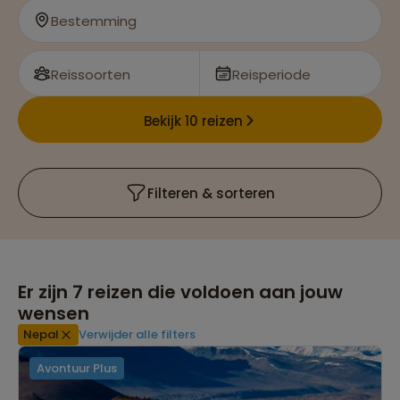
berg ter wereld
Bestemming
Reissoorten
Reisperiode
Bekijk 10 reizen
Filteren & sorteren
Er zijn
7
reizen die voldoen aan jouw
wensen
Nepal
Verwijder alle filters
Avontuur Plus