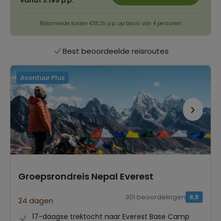
vanaf 3.199 p.p.
Persoonlijk én deskundig reisadvies
Bijkomende kosten €18,25 p.p. op basis van 4 personen
Best beoordeelde reisroutes
Avontuur Plus
Het grootste reisaanbod
Persoonlijk én deskundig reisadvies
Best beoordeelde reisroutes
Groepsrondreis Nepal Everest
301 beoordelingen
8,8
24 dagen
17-daagse trektocht naar Everest Base Camp