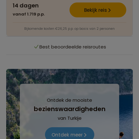
14 dagen
Het grootste reisaanbod
Bekijk reis
vanaf 1.719 p.p.
Persoonlijk én deskundig reisadvies
Bijkomende kosten €26,25 p.p. op basis van 2 personen
Best beoordeelde reisroutes
Het grootste reisaanbod
Persoonlijk én deskundig reisadvies
Ontdek de mooiste
Best beoordeelde reisroutes
bezienswaardigheden
van Turkije
Ontdek meer