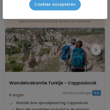
14 dagen
Cookies accepteren
Bekijk reis
vanaf 3.299 p.p.
Bijkomende kosten €26,25 p.p. op basis van 2 personen
Wandelvakantie Turkije - Cappadocië
125 beoordelingen
8,5
8 dagen
Wandel door sprookjesachtig Cappadocië
Bijna alle maaltijden inclusief in de reissom