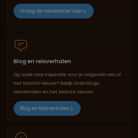
Groepsreizen mét indivuele vrijheid
Vraag de nieuwsbrief aan
Persoonlijk en deskundig reisadvies
Blog en reisverhalen
Best beoordeelde reisroutes
Op zoek naar inspiratie voor je volgende reis of
het laatste nieuws? Bekijk onze blogs,
Reizen met oog voor mens, cultuur en milieu
reisverhalen en het laatste nieuws.
Blog en Reisverhalen