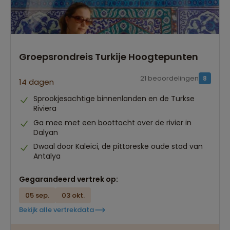
Groepsrondreis Turkije Hoogtepunten
21 beoordelingen
8
14 dagen
Sprookjesachtige binnenlanden en de Turkse
Riviera
Ga mee met een boottocht over de rivier in
Dalyan
Dwaal door Kaleici, de pittoreske oude stad van
Antalya
Gegarandeerd vertrek op:
05 sep.
03 okt.
Bekijk alle vertrekdata
Best beoordeelde reisroutes