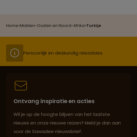
Groepsreizen mét indivuele vrijheid
Home
•
Midden-Oosten en Noord-Afrika
•
Turkije
Persoonlijk en deskundig reisadvies
Best beoordeelde reisroutes
Ontvang inspiratie en acties
Reizen met oog voor mens, cultuur en milieu
Wil je op de hoogte blijven van het laatste
nieuws en onze nieuwe reizen? Meld je dan aan
voor de Sawadee nieuwsbrief.