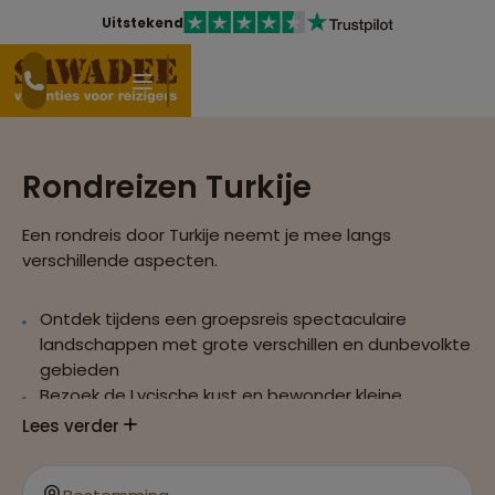
Uitstekend
Rondreizen Turkije
Een rondreis door Turkije neemt je mee langs
verschillende aspecten.
Ontdek tijdens een groepsreis spectaculaire
landschappen met grote verschillen en dunbevolkte
gebieden
Bezoek de Lycische kust en bewonder kleine,
toeristische plaatsjes als Dalyan en Kas
Lees verder
Bezoek een van de mooiste stranden ter wereld:
Faralya