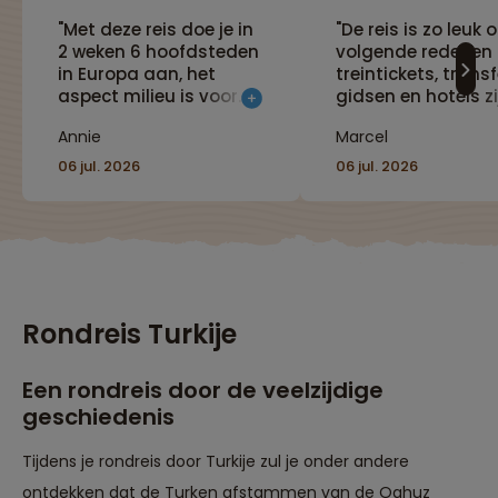
"Met deze reis doe je in
"De reis is zo leuk
2 weken 6 hoofdsteden
volgende redenen :
in Europa aan, het
treintickets, transf
aspect milieu is voor
gidsen en hotels zi
mij ook van belang. Je
vooraf goed gereg
Annie
Marcel
ziet in een relatief korte
De hotels zijn prim
tijd heel veel!"
met goede bedden
06 jul. 2026
06 jul. 2026
airco , wifi en goe
badkamer. Tevens 
reis erg afwisselen
met mooie
landschappen me
name in Bulgarije 
Roemenie en erg
Rondreis Turkije
boeiende steden e
dat alles heerlijk
ontspannen in de t
Een rondreis door de veelzijdige
geschiedenis
Tijdens je rondreis door Turkije zul je onder andere
ontdekken dat de Turken afstammen van de Oghuz