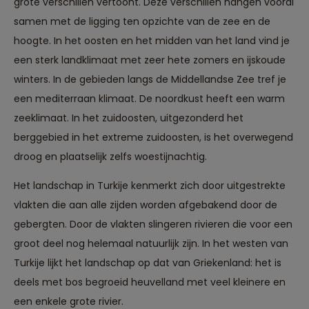
grote verschillen vertoont. Deze verschillen hangen vooral
samen met de ligging ten opzichte van de zee en de
hoogte. In het oosten en het midden van het land vind je
een sterk landklimaat met zeer hete zomers en ijskoude
winters. In de gebieden langs de Middellandse Zee tref je
een mediterraan klimaat. De noordkust heeft een warm
zeeklimaat. In het zuidoosten, uitgezonderd het
berggebied in het extreme zuidoosten, is het overwegend
droog en plaatselijk zelfs woestijnachtig.
Het landschap in Turkije kenmerkt zich door uitgestrekte
vlakten die aan alle zijden worden afgebakend door de
gebergten. Door de vlakten slingeren rivieren die voor een
groot deel nog helemaal natuurlijk zijn. In het westen van
Turkije lijkt het landschap op dat van Griekenland: het is
deels met bos begroeid heuvelland met veel kleinere en
Reizen met oog voor mens, cultuur en milieu
een enkele grote rivier.