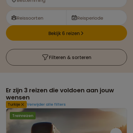
Bestemming
Reissoorten
Reisperiode
Bekijk 6 reizen
Filteren & sorteren
Er zijn
3
reizen die voldoen aan jouw
wensen
Turkije
Verwijder alle filters
Treinreizen