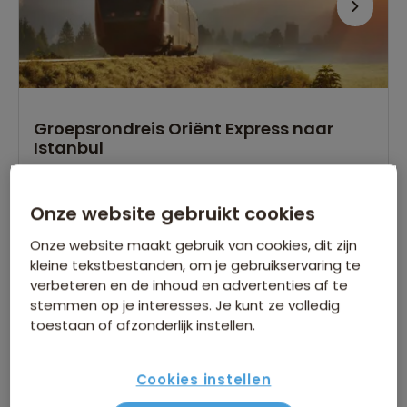
Groepsrondreis Oriënt Express naar
Istanbul
13 beoordelingen
8,5
14 dagen
Onze website gebruikt cookies
Complete treinreis door 7 verschillende landen
Onze website maakt gebruik van cookies, dit zijn
Voor de echte cultuurliefhebbers
kleine tekstbestanden, om je gebruikservaring te
Meerdere interessante stadstours inclusief
verbeteren en de inhoud en advertenties af te
stemmen op je interesses. Je kunt ze volledig
Gegarandeerd vertrek op:
toestaan of afzonderlijk instellen.
16 jun.
Bekijk alle vertrekdata
Cookies instellen