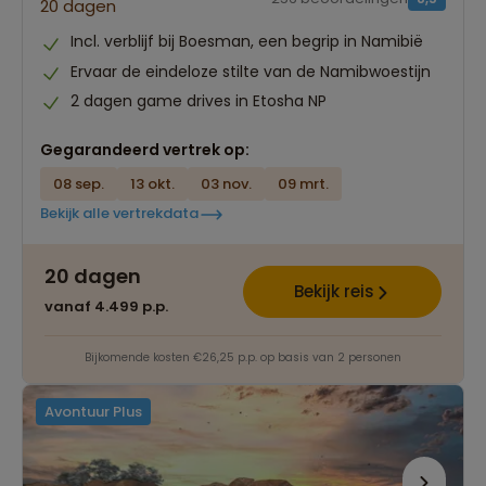
20 dagen
Incl. verblijf bij Boesman, een begrip in Namibië
Ervaar de eindeloze stilte van de Namibwoestijn
2 dagen game drives in Etosha NP
Gegarandeerd vertrek op:
08 sep.
13 okt.
03 nov.
09 mrt.
Bekijk alle vertrekdata
20 dagen
Bekijk reis
vanaf 4.499 p.p.
Bijkomende kosten €26,25 p.p. op basis van 2 personen
Avontuur Plus