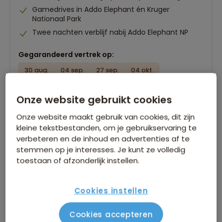
Gamedrives in Addo Elephant én Kruger
Nationaal Park
Twee nachten verblijf nabij Addo Elephant NP
Gegarandeerd vertrek op:
30 aug.
04 sep.
27 sep.
04 okt.
Bekijk alle vertrekdata
Onze website gebruikt cookies
17 dagen
Onze website maakt gebruik van cookies, dit zijn
Bekijk reis
vanaf 3.299 p.p.
kleine tekstbestanden, om je gebruikservaring te
verbeteren en de inhoud en advertenties af te
stemmen op je interesses. Je kunt ze volledig
Bijkomende kosten €26,25 p.p. op basis van 2 personen
toestaan of afzonderlijk instellen.
Cookies instellen
Cookies accepteren