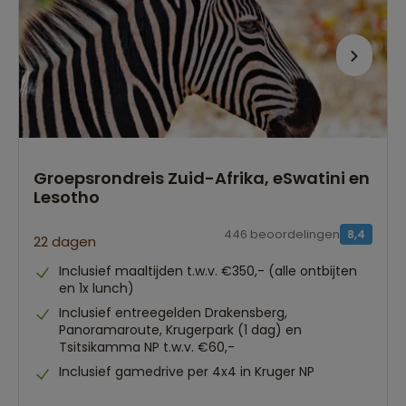
Groepsrondreis Zuid-Afrika, eSwatini en
Lesotho
446 beoordelingen
8,4
22 dagen
Inclusief maaltijden t.w.v. €350,- (alle ontbijten
en 1x lunch)
Inclusief entreegelden Drakensberg,
Panoramaroute, Krugerpark (1 dag) en
Tsitsikamma NP t.w.v. €60,-
Inclusief gamedrive per 4x4 in Kruger NP