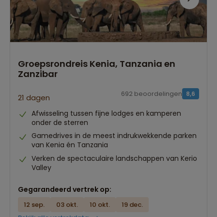
Groepsrondreis Kenia, Tanzania en
Zanzibar
692 beoordelingen
8,6
21 dagen
Afwisseling tussen fijne lodges en kamperen
onder de sterren
Gamedrives in de meest indrukwekkende parken
van Kenia én Tanzania
Verken de spectaculaire landschappen van Kerio
Valley
Gegarandeerd vertrek op:
12 sep.
03 okt.
10 okt.
19 dec.