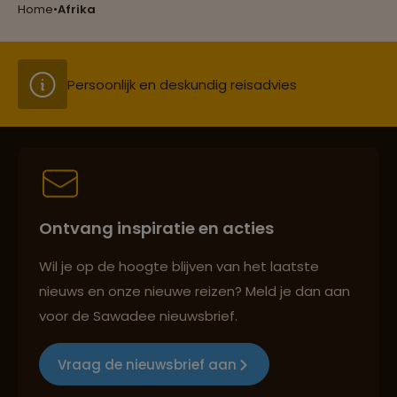
Home
•
Afrika
Persoonlijk en deskundig reisadvies
Best beoordeelde reisroutes
Ontvang inspiratie en acties
Reizen met oog voor mens, cultuur en milieu
Wil je op de hoogte blijven van het laatste
nieuws en onze nieuwe reizen? Meld je dan aan
voor de Sawadee nieuwsbrief.
Groepsreizen mét indivuele vrijheid
Vraag de nieuwsbrief aan