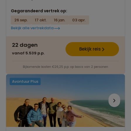
Gegarandeerd vertrek op:
26 sep.
17 okt.
16 jan.
03 apr.
Bekijk alle vertrekdata
22 dagen
Bekijk reis
vanaf 5.539 p.p.
Bijkomende kosten €26,25 p.p. op basis van 2 personen
Avontuur Plus