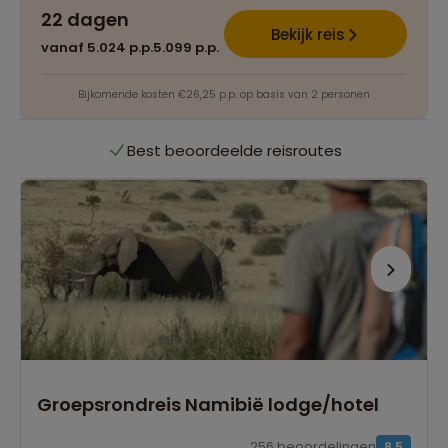
22 dagen
Het grootste reisaanbod
Bekijk reis
vanaf 5.024 p.p.
5.099 p.p.
Persoonlijk én deskundig reisadvies
Bijkomende kosten €26,25 p.p. op basis van 2 personen
Best beoordeelde reisroutes
Het grootste reisaanbod
Persoonlijk én deskundig reisadvies
Best beoordeelde reisroutes
Groepsrondreis Namibië lodge/hotel
256 beoordelingen
8,5