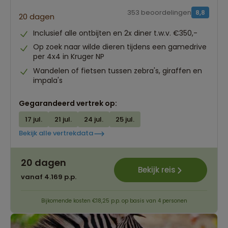
353 beoordelingen
8,8
20 dagen
Inclusief alle ontbijten en 2x diner t.w.v. €350,-
Op zoek naar wilde dieren tijdens een gamedrive
per 4x4 in Kruger NP
Wandelen of fietsen tussen zebra's, giraffen en
impala's
Gegarandeerd vertrek op:
17 jul.
21 jul.
24 jul.
25 jul.
Bekijk alle vertrekdata
20 dagen
Bekijk reis
vanaf 4.169 p.p.
Bijkomende kosten €18,25 p.p. op basis van 4 personen