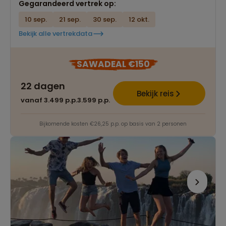
Gegarandeerd vertrek op:
10 sep.
21 sep.
30 sep.
12 okt.
Bekijk alle vertrekdata
SAWADEAL €150
22 dagen
Bekijk reis
vanaf 3.499 p.p.
3.599 p.p.
Bijkomende kosten €26,25 p.p. op basis van 2 personen