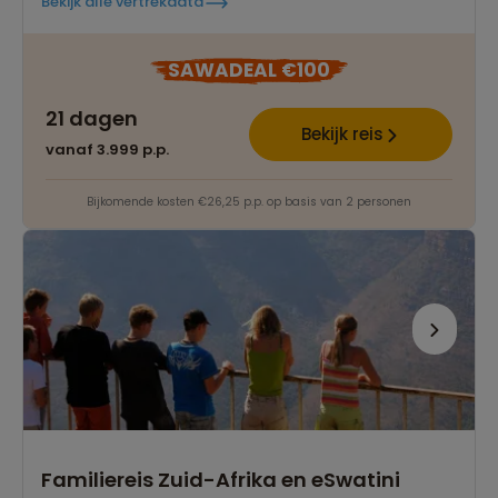
Bekijk alle vertrekdata
SAWADEAL €100
21 dagen
Bekijk reis
vanaf 3.999 p.p.
Bijkomende kosten €26,25 p.p. op basis van 2 personen
Familiereis Zuid-Afrika en eSwatini