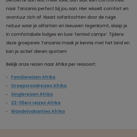
behoefte aan wat meer luxe, dan sluit een comfortreis
naar Tanzania perfect bij jou aan. Hier wisselt comfort en
avontuur zich af. Naast safaritochten door de ruige
natuur waar je olifanten en leeuwen tegenkomt, slaap je
in comfortabele lodges en luxe ‘tented camps’. Tijdens
deze
groepsreis Tanzania
maak je kennis met het land en
kan je actief dieren spotten!
Bekijk onze reizen naar Afrika per reissoort:
Familiereizen Afrika
Groepsrondreizen Afrika
Singlereizen Afrika
22-35ers reizen Afrika
Reizen met oog voor mens, cultuur en milieu
Wandelvakanties Afrika
Groepsreizen mét indivuele vrijheid