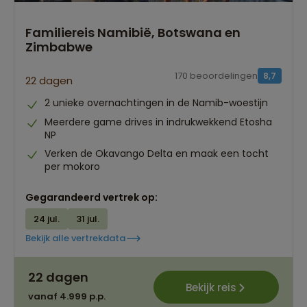
Familiereis Namibië, Botswana en
Zimbabwe
170 beoordelingen
8,7
22 dagen
2 unieke overnachtingen in de Namib-woestijn
Meerdere game drives in indrukwekkend Etosha
NP
Verken de Okavango Delta en maak een tocht
per mokoro
Gegarandeerd vertrek op:
24 jul.
31 jul.
Bekijk alle vertrekdata
22 dagen
Bekijk reis
vanaf 4.999 p.p.