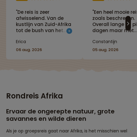
"De reis is zeer
"Een heel mooie rei
afwisselend. Van de
zoals beschreven.
kustlijn van Zuid-Afrika
Overall lange en pi
tot de bush van het
dagen maar met
Krugerpark en van
prachtige ervaring
Erica
Constantijn
walvissen tot leeuwen
onder andere de
en olifanten. De natuur
Serengeti en
06 aug. 2026
05 aug. 2026
van Zuid-Afrika is
Ngorongoro krater
indrukwekkend!"
ballon-tocht-safa
was spectaculair (
inclusief)."
Rondreis Afrika
Ervaar de ongerepte natuur, grote
savannes en wilde dieren
Als je op groepsreis gaat naar Afrika, is het misschien wel