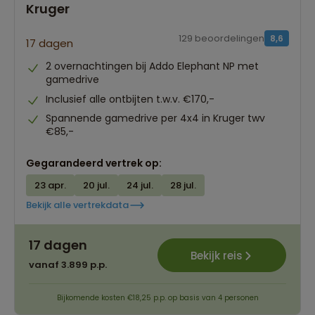
Kruger
129 beoordelingen
8,6
17 dagen
2 overnachtingen bij Addo Elephant NP met
gamedrive
Inclusief alle ontbijten t.w.v. €170,-
Spannende gamedrive per 4x4 in Kruger twv
€85,-
Gegarandeerd vertrek op:
23 apr.
20 jul.
24 jul.
28 jul.
Bekijk alle vertrekdata
17 dagen
Bekijk reis
vanaf 3.899 p.p.
Bijkomende kosten €18,25 p.p. op basis van 4 personen