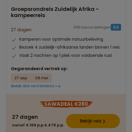
Groepsrondreis Zuidelijk Afrika -
kampeerreis
595 beoordelingen
8,6
27 dagen
Kamperen voor optimale natuurbeleving
Bezoek 4 zuidelijk-afrikaanse landen binnen 1 reis.
Vaak 2 nachten op 1 plek voor voldoende rust
Gegarandeerd vertrek op:
27 sep.
08 mei
Bekijk alle vertrekdata
SAWADEAL €280
27 dagen
Bekijk reis
vanaf 4.199 p.p.
4.479 p.p.