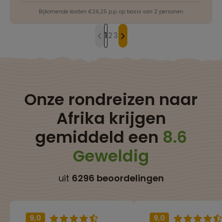
Bijkomende kosten €26,25 p.p. op basis van 2 personen
1
2
3
Onze rondreizen naar
Afrika krijgen
gemiddeld een
8.6
Geweldig
uit
6296 beoordelingen
9,0
9,0