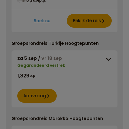
2,149
2,199
p.p.
Bekijk de reis
Boek nu
Groepsrondreis Turkije Hoogtepunten
za 5 sep
/
vr 18 sep
Gegarandeerd vertrek
1,829
p.p.
Aanvraag
Groepsrondreis Marokko Hoogtepunten