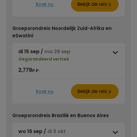
Bekijk de reis
Boek nu
Groepsrondreis Noordelijk Zuid-Afrika en
eSwatini
di 15 sep
/
ma 28 sep
Gegarandeerd vertrek
2,779
p.p.
Bekijk de reis
Boek nu
Groepsrondreis Brazilië en Buenos Aires
wo 16 sep
/
di 6 okt