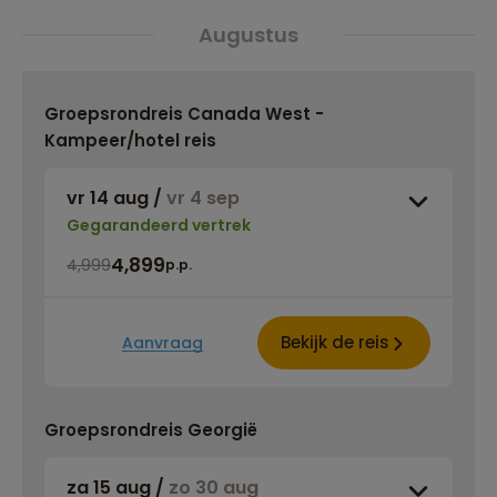
Augustus
Groepsrondreis Canada West -
Kampeer/hotel reis
vr 14 aug
/
vr 4 sep
Gegarandeerd vertrek
4,899
4,999
p.p.
Bekijk de reis
Aanvraag
Groepsrondreis Georgië
za 15 aug
/
zo 30 aug