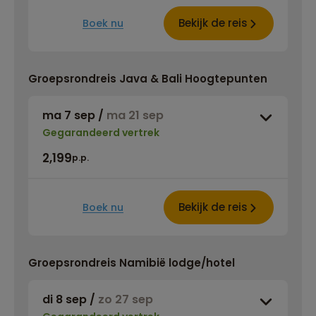
Bekijk de reis
Boek nu
Groepsrondreis Java & Bali Hoogtepunten
ma 7 sep
/
ma 21 sep
Gegarandeerd vertrek
2,199
p.p.
Bekijk de reis
Boek nu
Groepsrondreis Namibië lodge/hotel
di 8 sep
/
zo 27 sep