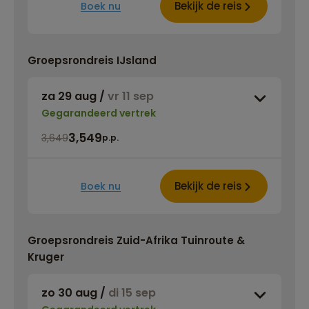
Bekijk de reis
Boek nu
Groepsrondreis IJsland
za 29 aug
/
vr 11 sep
Gegarandeerd vertrek
3,549
3,649
p.p.
Bekijk de reis
Boek nu
Groepsrondreis Zuid-Afrika Tuinroute &
Kruger
zo 30 aug
/
di 15 sep