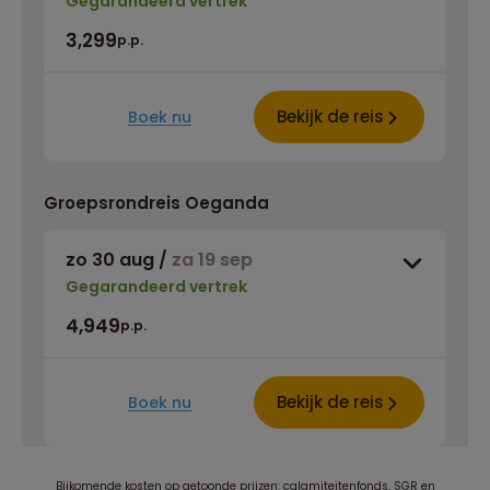
Gegarandeerd vertrek
3,299
p.p.
Bekijk de reis
Boek nu
Groepsrondreis Oeganda
zo 30 aug
/
za 19 sep
Gegarandeerd vertrek
4,949
p.p.
Bekijk de reis
Boek nu
Bijkomende kosten op getoonde prijzen: calamiteitenfonds, SGR en