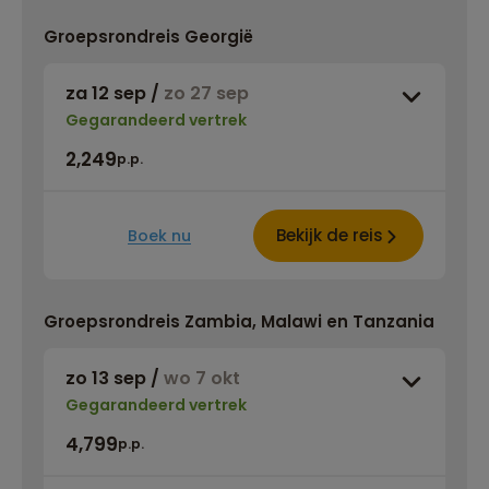
Groepsrondreis Georgië
za 12 sep
/
zo 27 sep
Gegarandeerd vertrek
2,249
p.p.
Bekijk de reis
Boek nu
Groepsrondreis Zambia, Malawi en Tanzania
zo 13 sep
/
wo 7 okt
Gegarandeerd vertrek
4,799
p.p.