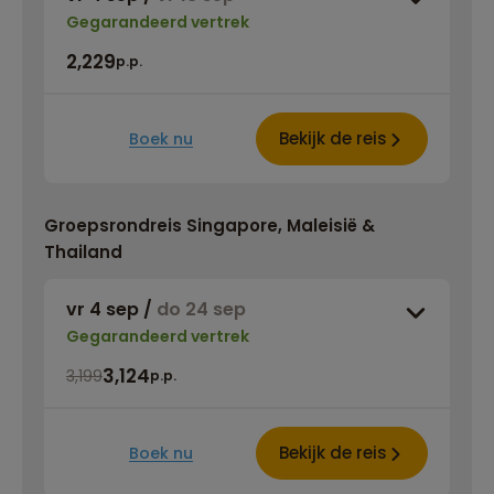
Gegarandeerd vertrek
2,229
p.p.
Bekijk de reis
Boek nu
Groepsrondreis Singapore, Maleisië &
Thailand
vr 4 sep
/
do 24 sep
Gegarandeerd vertrek
3,124
3,199
p.p.
Bekijk de reis
Boek nu