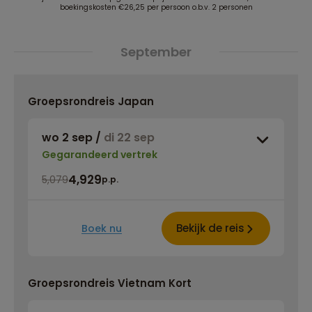
boekingskosten €26,25 per persoon o.b.v. 2 personen
September
Groepsrondreis Japan
wo 2 sep
/
di 22 sep
Gegarandeerd vertrek
4,929
5,079
p.p.
Bekijk de reis
Boek nu
Groepsrondreis Vietnam Kort