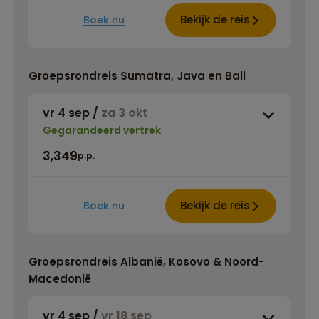
Bekijk de reis
Boek nu
Groepsrondreis Sumatra, Java en Bali
vr 4 sep
/
za 3 okt
Gegarandeerd vertrek
3,349
p.p.
Bekijk de reis
Boek nu
Groepsrondreis Albanië, Kosovo & Noord-
Macedonië
vr 4 sep
/
vr 18 sep