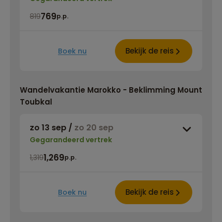
769
819
p.p.
Bekijk de reis
Boek nu
Wandelvakantie Marokko - Beklimming Mount
Toubkal
zo 13 sep
/
zo 20 sep
Gegarandeerd vertrek
1,269
1,319
p.p.
Bekijk de reis
Boek nu