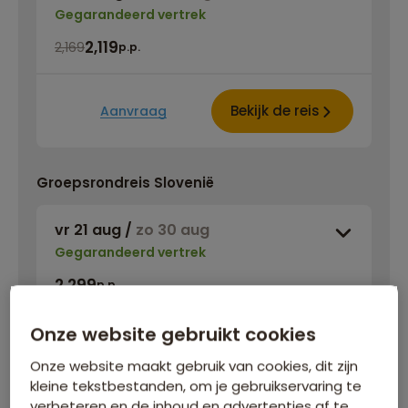
Gegarandeerd vertrek
2,119
2,169
p.p.
Bekijk de reis
Aanvraag
Groepsrondreis Slovenië
vr 21 aug
/
zo 30 aug
Gegarandeerd vertrek
2,299
p.p.
Onze website gebruikt cookies
Bekijk de reis
Aanvraag
Onze website maakt gebruik van cookies, dit zijn
kleine tekstbestanden, om je gebruikservaring te
verbeteren en de inhoud en advertenties af te