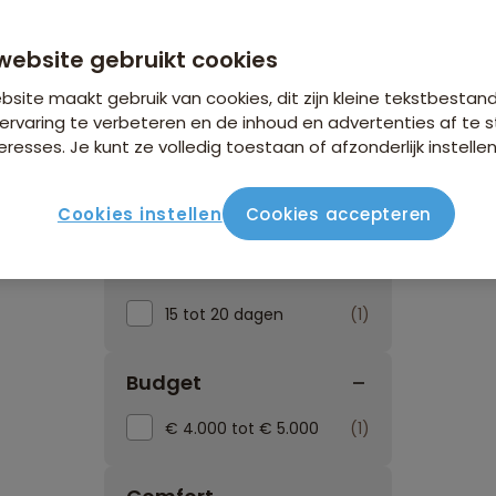
website gebruikt cookies
site maakt gebruik van cookies, dit zijn kleine tekstbestan
ervaring te verbeteren en de inhoud en advertenties af t
eresses. Je kunt ze volledig toestaan of afzonderlijk instellen
Reissoorten
Reisperiod
Cookies instellen
Cookies accepteren
Reisduur
15 tot 20 dagen
1
Budget
€ 4.000 tot € 5.000
1