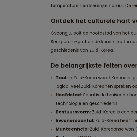
temperaturen en kleurrijke natuur. De l
Ontdek het culturele hart 
Gyeongju, ooit de hoofdstad van het oud
Seokguram-grot en de koninklijke tombes i
geschiedenis van Zuid-Korea.
De belangrijkste feiten ove
Taal:
In Zuid-Korea wordt Koreaans ge
logica. Veel Zuid-Koreanen spreken ook
Hoofdstad:
Seoul is de bruisende ho
technologie en geschiedenis.
Bestuursvorm:
Zuid-Korea is een de
Inwonersaantal:
Zuid-Korea heeft o
Munteenheid:
Zuid-Koreaanse won 