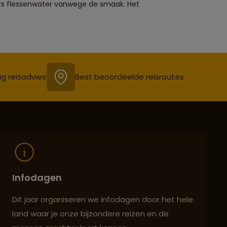
ners flessenwater vanwege de smaak. Het
ig reisadvies
Best beoordeelde reisroutes
Infodagen
Dit jaar organiseren we infodagen door het hele
land waar je onze bijzondere reizen en de