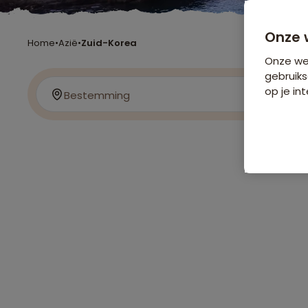
Onze 
Home
•
Azië
•
Zuid-Korea
Onze web
gebruiks
op je int
Bestemming