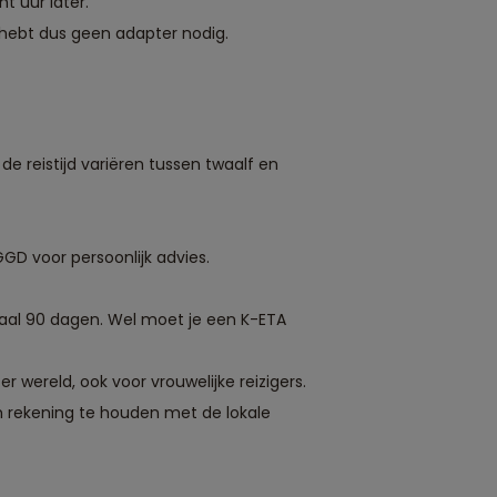
t uur later.
e hebt dus geen adapter nodig.
e reistijd variëren tussen twaalf en
GD voor persoonlijk advies.
maal 90 dagen. Wel moet je een K-ETA
 wereld, ook voor vrouwelijke reizigers.
 om rekening te houden met de lokale