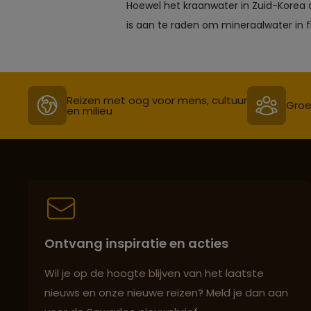
Hoewel het kraanwater in Zuid-Korea o
is aan te raden om mineraalwater in fl
Reizen met oog voor mens, cultuur
Groe
en milieu
Ontvang inspiratie en acties
Wil je op de hoogte blijven van het laatste
nieuws en onze nieuwe reizen? Meld je dan aan