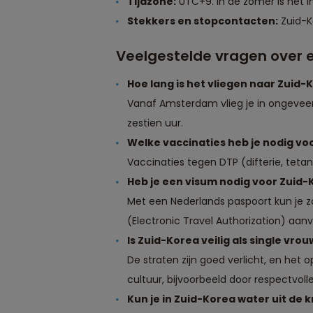
Tijdzone:
UTC+9. In de zomer is het in
Stekkers en stopcontacten:
Zuid-Ko
Veelgestelde vragen over e
Hoe lang is het vliegen naar Zuid-
Vanaf Amsterdam vlieg je in ongeveer 
zestien uur.
Welke vaccinaties heb je nodig vo
Vaccinaties tegen DTP (difterie, teta
Heb je een visum nodig voor Zuid
Met een Nederlands paspoort kun je z
(Electronic Travel Authorization) aanv
Is Zuid-Korea veilig als single vrou
De straten zijn goed verlicht, en het 
cultuur, bijvoorbeeld door respectvoll
Kun je in Zuid-Korea water uit de 