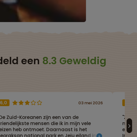
deld een
8.3 Geweldig
6,0
9,0
03 mei 2026
"De Zuid-Koreanen zijn een van de
"Zuid 
riendelijkste mensen die ik in mijn vele
natuur
reizen heb ontmoet. Daarnaast is het
en zo 
eoraksan national park en Jeju eiland in
In Se