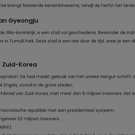
ente brengt bloeiende kersenbloesems, terwijl de herfst het lan
van Gyeongju
e Silla-koninkrijk, is een stad vol geschiedenis. Bewonder de i
n Tumuli Park. Deze stad is een reis door de tijd, waar je een die
r Zuid-Korea
sproken. De taal maakt gebruik van het unieke Hangul-schrift,
 Engels, vooral in de grote steden.
ofdstad van Zuid-Korea, met meer dan 9 miljoen inwoners. Het i
mocratische republiek met een presidentieel systeem.
ngeveer 52 miljoen inwoners.
(KRW).