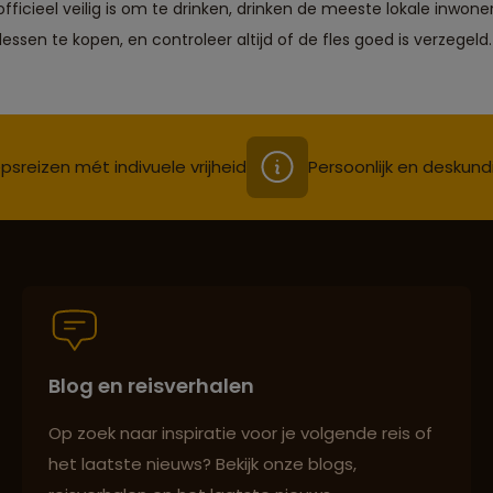
fficieel veilig is om te drinken, drinken de meeste lokale inwo
essen te kopen, en controleer altijd of de fles goed is verzegeld.
psreizen mét indivuele vrijheid
Persoonlijk en deskund
Blog en reisverhalen
Op zoek naar inspiratie voor je volgende reis of
het laatste nieuws? Bekijk onze blogs,