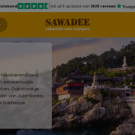
tstekend
4,6 uit 5 op basis van
1835 reviews
 fascinerend land
Van eeuwenoude
kten. Ook maak je
ken van Zuid-Korea.
e barbecue.