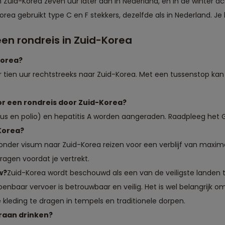
 Zuid-Korea zeven uur later dan in Nederland, en in de winter ach
rea gebruikt type C en F stekkers, dezelfde als in Nederland. J
en rondreis in Zuid-Korea
Korea?
tien uur rechtstreeks naar Zuid-Korea. Met een tussenstop kan d
or een rondreis door Zuid-Korea?
nus en polio) en hepatitis A worden aangeraden. Raadpleeg het G
-Korea?
onder visum naar Zuid-Korea reizen voor een verblijf van maxi
ragen voordat je vertrekt.
w?
Zuid-Korea wordt beschouwd als een van de veiligste landen ter
openbaar vervoer is betrouwbaar en veilig. Het is wel belangrijk
e kleding te dragen in tempels en traditionele dorpen.
kraan drinken?