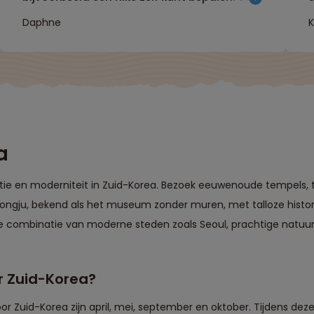
vrije tijd waarbij je de keus hebt om zelf wat
Daphne
K
te ondernemen. Hele fijne reisbegeleiding!"
a
a
tie en moderniteit in Zuid-Korea. Bezoek eeuwenoude tempels, t
eongju, bekend als het museum zonder muren, met talloze histo
e combinatie van moderne steden zoals Seoul, prachtige natuu
or Zuid-Korea?
r Zuid-Korea zijn april, mei, september en oktober. Tijdens de