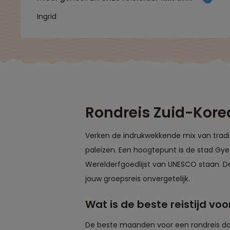
maakte het met zijn aandacht voor de
Ingrid
groepsleden en kennis van het land extra
geweldig."
Rondreis Zuid-Kore
Verken de indrukwekkende mix van tradi
paleizen. Een hoogtepunt is de stad Gy
Werelderfgoedlijst van UNESCO staan. D
jouw groepsreis onvergetelijk.
Wat is de beste reistijd vo
De beste maanden voor een rondreis doo