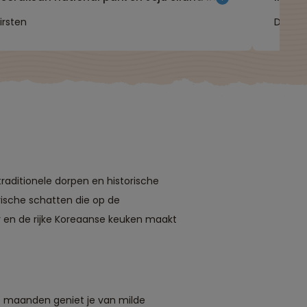
combinatie met stedenbezoeken aan Seoul
Island
irsten
Désiré
en Busan wat de reis het meest
sowies
antrekkelijk maakt."
in apr
de blo
en wat
door e
items 
DMZ e
raditionele dorpen en historische
rische schatten die op de
r en de rijke Koreaanse keuken maakt
ze maanden geniet je van milde