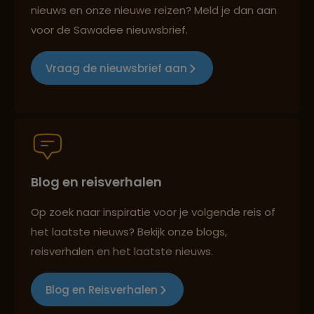
nieuws en onze nieuwe reizen? Meld je dan aan
voor de Sawadee nieuwsbrief.
Reizen met oog voor mens, cultuur en milieu
Vraag de nieuwsbrief aan
Groepsreizen mét indivuele vrijheid
Blog en reisverhalen
Persoonlijk en deskundig reisadvies
Op zoek naar inspiratie voor je volgende reis of
het laatste nieuws? Bekijk onze blogs,
Best beoordeelde reisroutes
reisverhalen en het laatste nieuws.
Blog en Reisverhalen