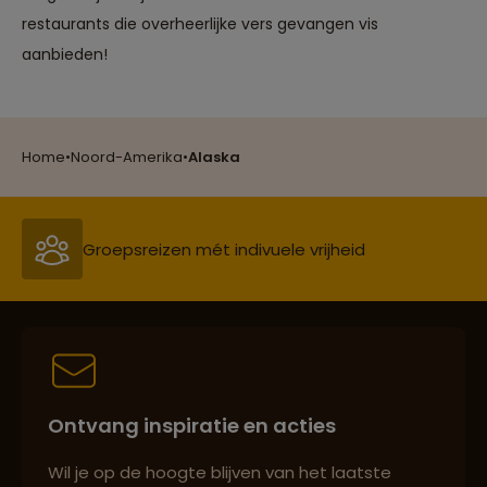
restaurants die overheerlijke vers gevangen vis
aanbieden!
Reizen met oog voor mens, cultuur en milieu
Home
•
Noord-Amerika
•
Alaska
Groepsreizen mét indivuele vrijheid
Persoonlijk en deskundig reisadvies
Ontvang inspiratie en acties
Best beoordeelde reisroutes
Wil je op de hoogte blijven van het laatste