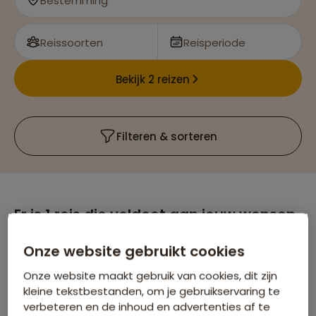
Bestemming
Reissoorten
Reisperiode
Bekijk 2 reizen
Filteren & sorteren
Er is
1
reis die voldoet aan jouw wensen
Alaska
Verwijder alle filters
Onze website gebruikt cookies
Avontuur Plus
Onze website maakt gebruik van cookies, dit zijn
kleine tekstbestanden, om je gebruikservaring te
verbeteren en de inhoud en advertenties af te