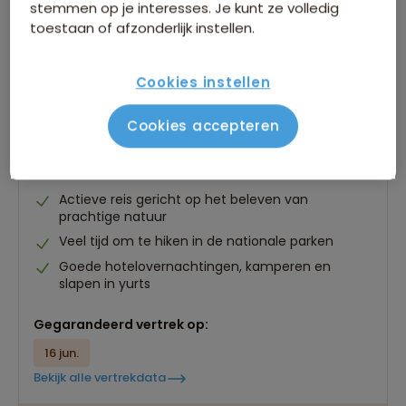
stemmen op je interesses. Je kunt ze volledig
toestaan of afzonderlijk instellen.
Cookies instellen
Groepsrondreis Alaska - Kampeer/hotel
reis
Cookies accepteren
87 beoordelingen
8,6
22 dagen
Actieve reis gericht op het beleven van
prachtige natuur
Veel tijd om te hiken in de nationale parken
Goede hotelovernachtingen, kamperen en
slapen in yurts
Gegarandeerd vertrek op:
16 jun.
Bekijk alle vertrekdata