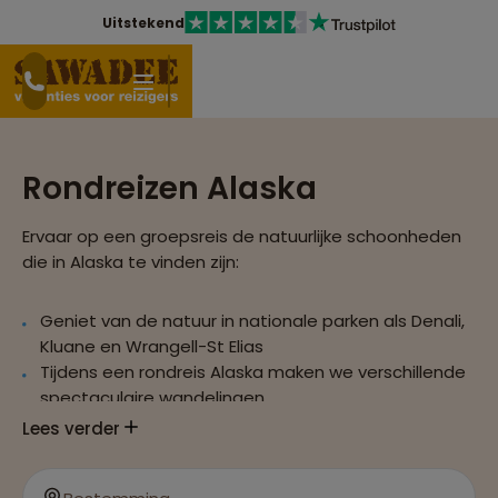
Uitstekend
Rondreizen Alaska
Ervaar op een groepsreis de natuurlijke schoonheden
die in Alaska te vinden zijn:
Geniet van de natuur in nationale parken als Denali,
Kluane en Wrangell-St Elias
Tijdens een rondreis Alaska maken we verschillende
spectaculaire wandelingen
Spot talrijke wilde dieren, zoals de grizzlybeer, in hun
Lees verder
natuurlijke leefomgeving
We bezoeken historische Klondike gold rush dorpjes.