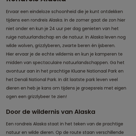
spannend en
inspannend. Onze
Ervaar een eindeloze schoonheid die je kunt ontdekken
mooie herinnering
nemen ze ons niet
tijdens een rondreis Alaska. In de zomer gaat de zon hier
af!"
niet onder en kun je 24 uur per dag genieten van het
ruige natuurlandschap en de natuur. In Alaska leven nog
wilde wolven, grizzlyberen, zwarte beren én ijsberen.
Hier ervaar je de echte wildernis en kun je kamperen te
midden van spectaculaire natuurlandschappen. Ga het
avontuur aan in het prachtige Kluane Nationaal Park en
het Denali National Park. In dit laatste park leven veel
dieren en heb je kans om tijdens je groepsreis met eigen
ogen een grizzlybeer te zien!
Door de wildernis van Alaska
Een rondreis Alaska staat in het teken van de prachtige
natuur en wilde dieren. Op de route staan verschillende