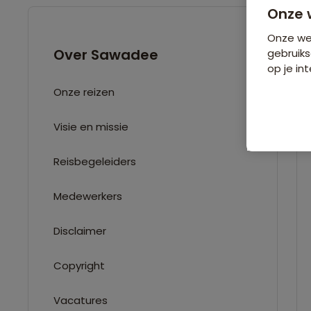
Onze 
Onze web
Over Sawadee
gebruiks
op je int
Onze reizen
Visie en missie
Reisbegeleiders
Medewerkers
Disclaimer
Copyright
Vacatures