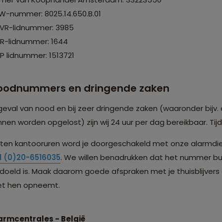
W-nummer: 8025.14.650.B.01
VR-lidnummer: 3985
R-lidnummer: 1644
P lidnummer: 1513721
oodnummers en dringende zaken
 geval van nood en bij zeer dringende zaken (waaronder bijv. 
nnen worden opgelost) zijn wij 24 uur per dag bereikbaar. Ti
iten kantooruren word je doorgeschakeld met onze alarmdie
1 (0)20-6516035
. We willen benadrukken dat het nummer bu
doeld is. Maak daarom goede afspraken met je thuisblijvers 
t hen opneemt.
armcentrales - België