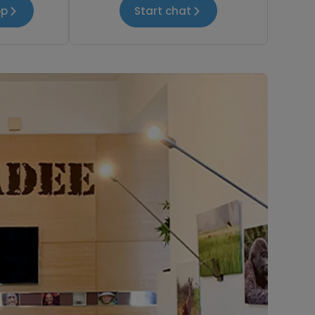
pp
Start chat