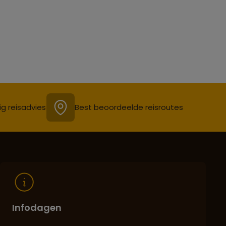
ig reisadvies
Best beoordeelde reisroutes
Infodagen