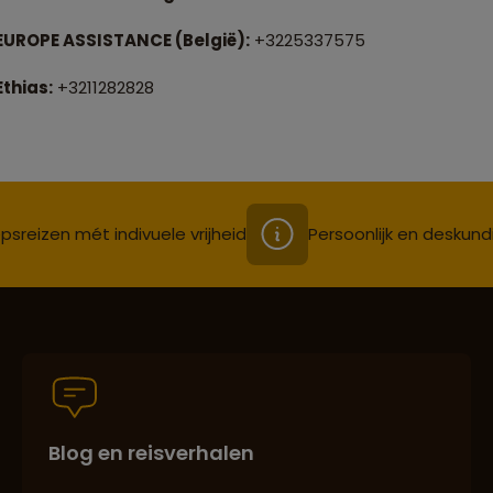
EUROPE ASSISTANCE (België):
+3225337575
Ethias:
+3211282828
psreizen mét indivuele vrijheid
Persoonlijk en deskund
Blog en reisverhalen