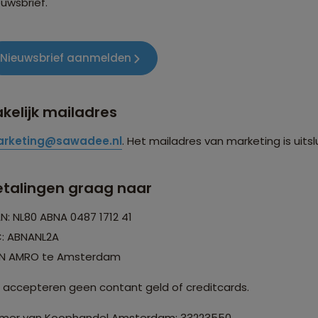
euwsbrief.
Nieuwsbrief aanmelden
kelijk mailadres
rketing@sawadee.nl
. Het mailadres van marketing is uits
etalingen graag naar
AN: NL80 ABNA 0487 1712 41
C: ABNANL2A
N AMRO te Amsterdam
j accepteren geen contant geld of creditcards.
mer van Koophandel Amsterdam: 33223550