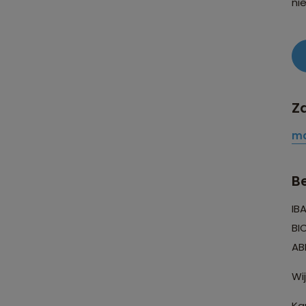
ni
Za
ma
B
IB
BI
AB
Wi
Ka