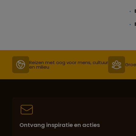
Reizen met oog voor mens, cultuur
Groe
en milieu
Ontvang inspiratie en acties