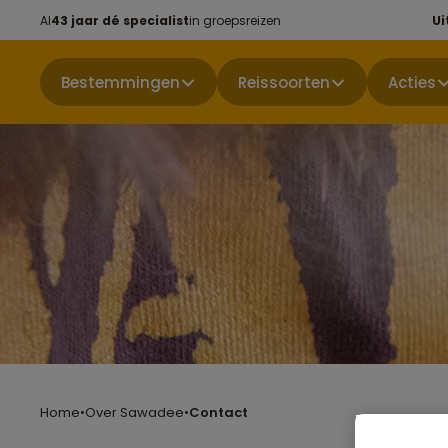
Al
43 jaar dé specialist
in groepsreizen
Ui
Bestemmingen
Reissoorten
Acties
Home
•
Over Sawadee
•
Contact