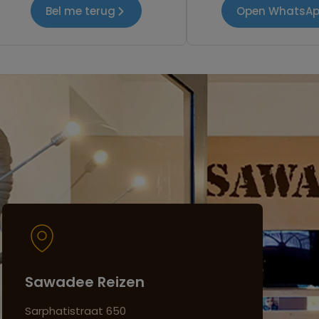
Bel me terug
Open WhatsA
Sawadee Reizen
Sarphatistraat 650