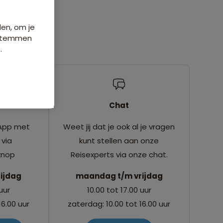
den, om je
e stemmen
.
Chat
 App met
Weet jij dat je ook al je vragen
 via
kunt stellen aan onze
knop
Reisexperts via onze chat.
ijdag
maandag t/m vrijdag
 uur
10.00 tot 17.00 uur
16.00 uur
zaterdag: 10.00 tot 16.00 uur