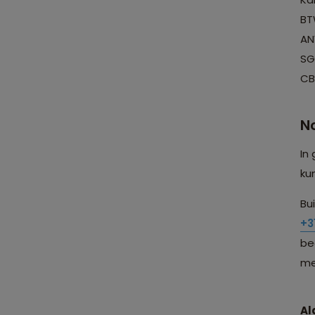
BT
AN
SG
CB
N
In
ku
Bu
+3
be
me
Al