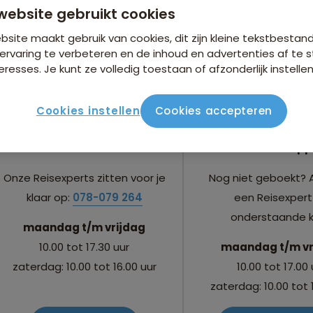
website gebruikt cookies
Contact
site maakt gebruik van cookies, dit zijn kleine tekstbestan
ervaring te verbeteren en de inhoud en advertenties af t
eresses. Je kunt ze volledig toestaan of afzonderlijk instellen
Cookies instellen
Cookies accepteren
Telefoon
WhatsApp
Onze Reisexperts zitten voor je
Nog niet geboekt?
klaar op:
078-079 264
een Reisexpert
onderstaande 
maandag t/m vrijdag
10.00 tot 17.30 uur
maandag t/m vr
zaterdag: 10.00 tot 16.00 uur
10.00 tot 17.00
zaterdag: 10.00 tot 