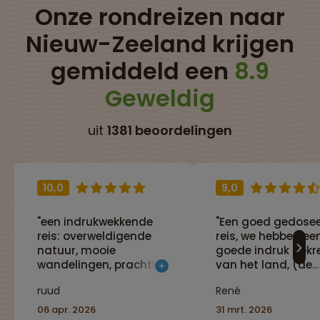
Onze rondreizen naar
Nieuw-Zeeland krijgen
gemiddeld een
8.9
Geweldig
uit
1381 beoordelingen
10,0
9,0
"een indrukwekkende
"Een goed gedose
reis: overweldigende
reis, we hebben ee
natuur, mooie
goede indruk gekr
wandelingen, prachtige
van het land, (de
vergezichten. De
natuur, de econom
ruud
René
aangeboden excursies
de geschiedenis). 
zijn zeer de moeite
veel reizen maar d
06 apr. 2026
31 mrt. 2026