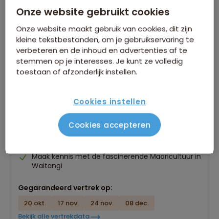
Onze website gebruikt cookies
Onze website maakt gebruik van cookies, dit zijn
kleine tekstbestanden, om je gebruikservaring te
verbeteren en de inhoud en advertenties af te
stemmen op je interesses. Je kunt ze volledig
toestaan of afzonderlijk instellen.
Groepsrondreis Nieuw-Zeeland
1227 beoordelingen
Cookies instellen
8,9
29 dagen
Excursie naar Tekapo, Moeraki & Mount Cook
Cookies accepteren
Ontspannen verblijf van drie dagen in de Bay of
Islands
Maak kennis met de fascinerende Maoricultuur in
Waitangi
Gegarandeerd vertrek op:
20 okt.
17 nov.
24 nov.
08 dec.
Bekijk alle vertrekdata