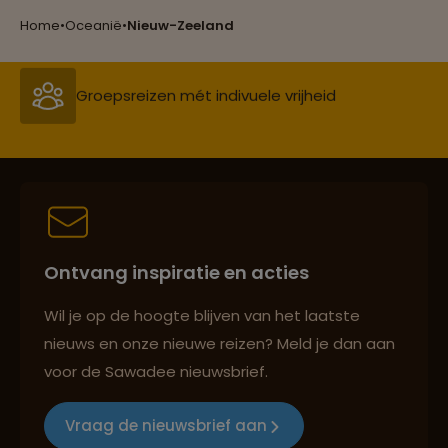
Groepsreizen mét indivuele vrijheid
Home
•
Oceanië
•
Nieuw-Zeeland
Persoonlijk en deskundig reisadvies
Best beoordeelde reisroutes
Ontvang inspiratie en acties
Reizen met oog voor mens, cultuur en milieu
Wil je op de hoogte blijven van het laatste
nieuws en onze nieuwe reizen? Meld je dan aan
voor de Sawadee nieuwsbrief.
Groepsreizen mét indivuele vrijheid
Vraag de nieuwsbrief aan