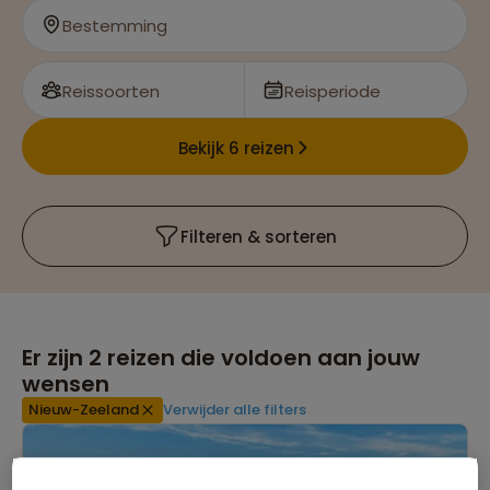
Ontmoet de gastvrije en vriendelijke bevolking, de
Bestemming
Kiwi's en leer over de oorspronkelijke bewoners, de
Maori
Reissoorten
Reisperiode
Bekijk 6 reizen
Filteren & sorteren
Er zijn
2
reizen die voldoen aan jouw
wensen
Nieuw-Zeeland
Verwijder alle filters