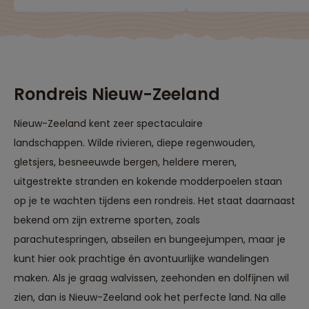
waard, waaronder
onvermijdelijk als j
Milford Sound,
veel van het land w
helikoptervluchten,
zien. Er waren veel
jeepsafari in Wanaka.
stops onderweg m
De hotels zijn prima, de
wandelmogelijkhe
busreizen comfortabel
en pauzemomente
met een goede lokale
Een gevarieerd a
Rondreis Nieuw-Zeeland
chauffeur en een
van excursies en
maximale ontzorging
activiteiten, voor e
Nieuw-Zeeland kent zeer spectaculaire
door de Nederlandse
wat wils. Kortom : 
reisleiding."
geweldig avontuu
landschappen. Wilde rivieren, diepe regenwouden,
waarvan we enor
gletsjers, besneeuwde bergen, heldere meren,
hebben genoten."
uitgestrekte stranden en kokende modderpoelen staan
op je te wachten tijdens een rondreis. Het staat daarnaast
bekend om zijn extreme sporten, zoals
parachutespringen, abseilen en bungeejumpen, maar je
kunt hier ook prachtige én avontuurlijke wandelingen
maken. Als je graag walvissen, zeehonden en dolfijnen wil
zien, dan is Nieuw-Zeeland ook het perfecte land. Na alle