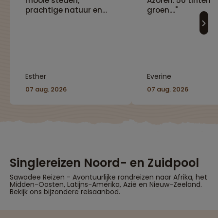
mooie steden,
Azoren. 50 tinten
prachtige natuur en
groen...."
interessante cultuur"
Esther
Everine
07 aug. 2026
07 aug. 2026
Singlereizen Noord- en Zuidpool
Sawadee Reizen - Avontuurlijke rondreizen naar Afrika, het
Midden-Oosten, Latijns-Amerika, Azië en Nieuw-Zeeland.
Bekijk ons bijzondere reisaanbod.
Reizen met oog voor mens, cultuur en milieu