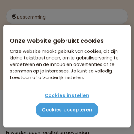
Aanschouw het noorderlicht
Bestemming
Reissoorten
Reisperiode
Onze website gebruikt cookies
Bekijk 0 reizen
Onze website maakt gebruik van cookies, dit zijn
kleine tekstbestanden, om je gebruikservaring te
verbeteren en de inhoud en advertenties af te
stemmen op je interesses. Je kunt ze volledig
Filteren & sorteren
toestaan of afzonderlijk instellen.
Cookies instellen
Er zijn
0
reizen die voldoen aan jouw
Cookies accepteren
wensen
Noord- en Zuidpool
Singlereizen
Verwijder alle filters
Er werden geen resultaten gevonden