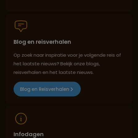
Groepsreizen mét indivuele vrijheid
Persoonlijk en deskundig reisadvies
Blog en reisverhalen
Op zoek naar inspiratie voor je volgende reis of
het laatste nieuws? Bekijk onze blogs,
Best beoordeelde reisroutes
reisverhalen en het laatste nieuws.
Blog en Reisverhalen
Reizen met oog voor mens, cultuur en milieu
Infodagen