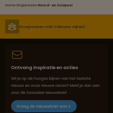
Home
•
Singlereizen
•
Noord- en Zuidpool
Groepsreizen mét indivuele vrijheid
Persoonlijk en deskundig reisadvies
Ontvang inspiratie en acties
Best beoordeelde reisroutes
Wil je op de hoogte blijven van het laatste
nieuws en onze nieuwe reizen? Meld je dan aan
voor de Sawadee nieuwsbrief.
Reizen met oog voor mens, cultuur en milieu
Vraag de nieuwsbrief aan