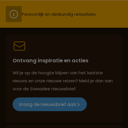
Persoonlijk en deskundig reisadvies
Best beoordeelde reisroutes
Ontvang inspiratie en acties
Reizen met oog voor mens, cultuur en milieu
Wil je op de hoogte blijven van het laatste
nieuws en onze nieuwe reizen? Meld je dan aan
voor de Sawadee nieuwsbrief.
Groepsreizen mét indivuele vrijheid
Vraag de nieuwsbrief aan
Persoonlijk en deskundig reisadvies