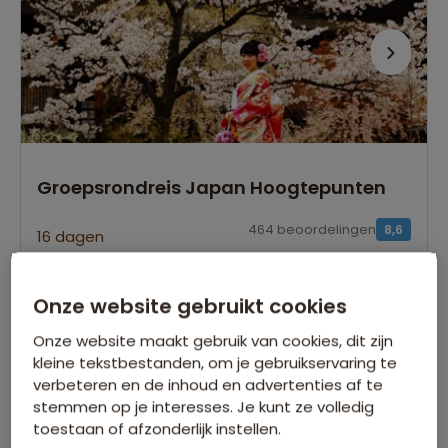
Groepsrondreis Japan Hoogtepunten
464 beoordelingen
8,6
16 dagen
Meest complete reis, met veel individuele vrijheid
Wandeling door het landschap van Tsumago
Onze website gebruikt cookies
naar Magome
Onze website maakt gebruik van cookies, dit zijn
Bezoek de historische en culturele stad
Hiroshima
kleine tekstbestanden, om je gebruikservaring te
verbeteren en de inhoud en advertenties af te
stemmen op je interesses. Je kunt ze volledig
Singlevertrek op:
toestaan of afzonderlijk instellen.
29 mrt.
27 mrt.