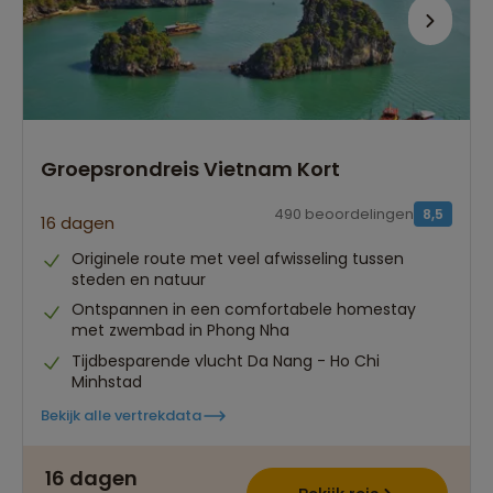
Persoonlijk én deskundig reisadvies
Best beoordeelde reisroutes
Groepsrondreis Vietnam Kort
490 beoordelingen
8,5
16 dagen
Originele route met veel afwisseling tussen
steden en natuur
Ontspannen in een comfortabele homestay
met zwembad in Phong Nha
Tijdbesparende vlucht Da Nang - Ho Chi
Minhstad
Bekijk alle vertrekdata
16 dagen