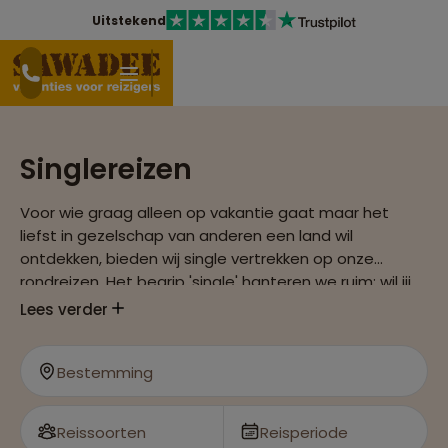
Uitstekend
Singlereizen
Voor wie graag alleen op vakantie gaat maar het
liefst in gezelschap van anderen een land wil
ontdekken, bieden wij single vertrekken op onze
rondreizen. Het begrip 'single' hanteren we ruim: wil jij
op vakantie, maar blijft je partner thuis? Ook dan kun je
Lees verder
een singlereis boeken.
Bestemming
Reissoorten
Reisperiode