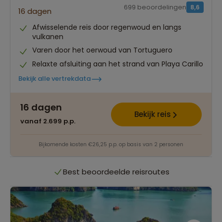
699 beoordelingen
8,6
16 dagen
Afwisselende reis door regenwoud en langs
vulkanen
Varen door het oerwoud van Tortuguero
Relaxte afsluiting aan het strand van Playa Carillo
Bekijk alle vertrekdata
Best beoordeelde reisroutes
16 dagen
Het grootste reisaanbod
Bekijk reis
vanaf 2.699 p.p.
Persoonlijk én deskundig reisadvies
Bijkomende kosten €26,25 p.p. op basis van 2 personen
Best beoordeelde reisroutes
Het grootste reisaanbod