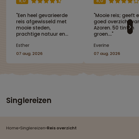
9,0
8,0
"Een heel gevarieerde
"Mooie reis; geeft 
reis afgewisseld met
goed overzicht va
mooie steden,
Azoren. 50 tinten
prachtige natuur en
groen...."
interessante cultuur"
Esther
Everine
07 aug. 2026
07 aug. 2026
Reizen met oog voor mens, cultuur en milieu
Singlereizen
Groepsreizen mét indivuele vrijheid
Home
•
Singlereizen
•
Reis overzicht