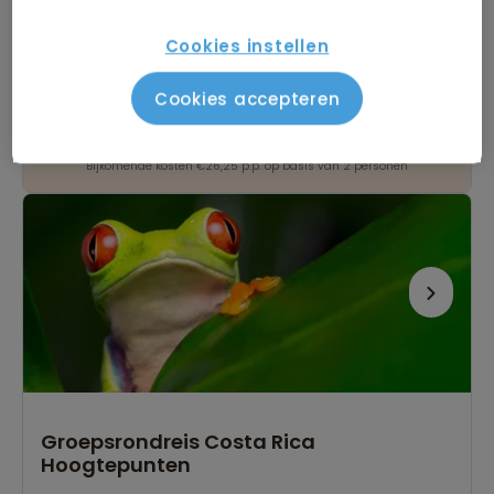
Bekijk alle vertrekdata
Cookies instellen
16 dagen
Cookies accepteren
Bekijk reis
vanaf 3.989 p.p.
Bijkomende kosten €26,25 p.p. op basis van 2 personen
Groepsrondreis Costa Rica
Hoogtepunten