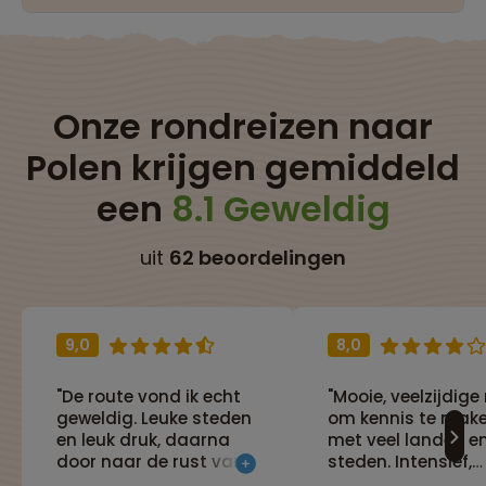
Onze rondreizen naar
Polen krijgen gemiddeld
een
8.1 Geweldig
uit
62 beoordelingen
9,0
8,0
"De route vond ik echt
"Mooie, veelzijdige 
geweldig. Leuke steden
om kennis te mak
en leuk druk, daarna
met veel landen e
door naar de rust van
steden. Intensief,
de bergen en daarna
uitrusten in de trei