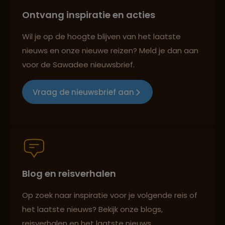
Ontvang inspiratie en acties
Reizen met oog voor mens, cultuur en milieu
Wil je op de hoogte blijven van het laatste
nieuws en onze nieuwe reizen? Meld je dan aan
voor de Sawadee nieuwsbrief.
Groepsreizen mét indivuele vrijheid
Vraag de nieuwsbrief aan
Persoonlijk en deskundig reisadvies
Blog en reisverhalen
Best beoordeelde reisroutes
Op zoek naar inspiratie voor je volgende reis of
het laatste nieuws? Bekijk onze blogs,
Reizen met oog voor mens, cultuur en milieu
reisverhalen en het laatste nieuws.