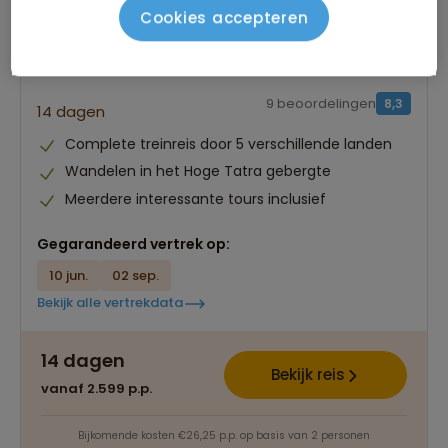
Cookies accepteren
Groepsrondreis Centraal-Europa met
de trein
9 beoordelingen
8,3
14 dagen
Complete treinreis door 5 verschillende landen
Wandelen in het Hoge Tatra gebergte
Meerdere interessante tours inclusief
Gegarandeerd vertrek op:
10 jun.
02 sep.
Bekijk alle vertrekdata
14 dagen
Bekijk reis
vanaf 2.599 p.p.
Bijkomende kosten €26,25 p.p. op basis van 2 personen