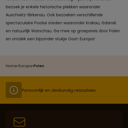
bezoek je enkele historische plekken waaronder
Auschwitz-Birkenau. Ook bezoeken verschillende
spectaculaire Poolse steden waaronder Krakau, Gdansk
en natuurlijk Warschau. Ga mee op groepsreis door Polen
Reizen met oog voor mens, cultuur en milieu
en ontdek een bijzonder stukje Oost-Europa!
Groepsreizen mét indivuele vrijheid
Home
•
Europa
•
Polen
Persoonlijk en deskundig reisadvies
Best beoordeelde reisroutes