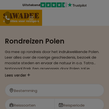
Uitstekend
Rondreizen Polen
Ga mee op rondreis door het indrukwekkende Polen.
Leer alles over de roerige geschiedenis, bezoek de
mooiste steden en ervaar de natuur in o.a. Tatra
Nationaal Park. Een groepsreis door Polen zal je
positief verassen!
Lees verder
Bestemming
Reissoorten
Reisperiode