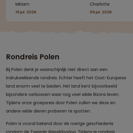
Miriam
Charlotte
weer door naar de
Twee dagen in de
steden."
bergen van Slowak
19 jul. 2026
09 jul. 2026
zijn een fijne
afwisseling van d
drukke steden. En 
allemaal met een
gezellige groep :)"
Rondreis Polen
Bij Polen denk je waarschijnlijk niet direct aan een
indrukwekkende rondreis. Echter heeft het Oost-Europese
land enorm veel te bieden. Het land kent bijvoorbeeld
bijzondere oerbossen waar nog veel wilde Bizons leven.
Tijdens onze groepsreis door Polen zullen we deze en
andere wilde dieren proberen te spotten.
Polen is vooral bekend door de roerige geschiedenis
rondom de Tweede Wereldoorlog. Tijdens je rondreis