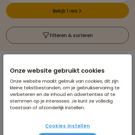
Bekijk 1 reis
Filteren & sorteren
Er is
1
reis die voldoet aan jouw wensen
Onze website gebruikt cookies
Polen
Verwijder alle filters
Onze website maakt gebruik van cookies, dit zijn
Treinreizen
kleine tekstbestanden, om je gebruikservaring te
verbeteren en de inhoud en advertenties af te
stemmen op je interesses. Je kunt ze volledig
toestaan of afzonderlijk instellen.
Cookies instellen