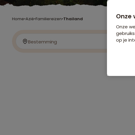
Onze 
Home
•
Azië
•
Familiereizen
•
Thailand
Onze web
gebruiks
op je int
Bestemming