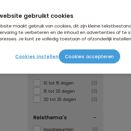
website gebruikt cookies
site maakt gebruik van cookies, dit zijn kleine tekstbestan
ervaring te verbeteren en de inhoud en advertenties af t
eresses. Je kunt ze volledig toestaan of afzonderlijk instellen
Reissoorten
Reisperiod
Cookies instellen
Cookies accepteren
Reisduur
10 tot 15 dagen
2
15 tot 20 dagen
3
20 tot 25 dagen
3
Reisthema's
Hoogtepunten
1