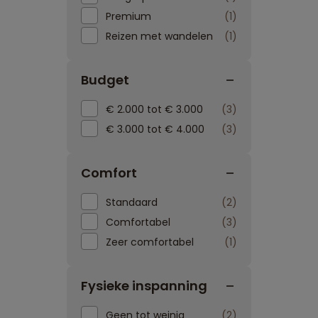
Premium
1
Reizen met wandelen
1
Budget
€ 2.000 tot € 3.000
3
€ 3.000 tot € 4.000
3
Comfort
Standaard
2
Comfortabel
3
Zeer comfortabel
1
Fysieke inspanning
Geen tot weinig
2