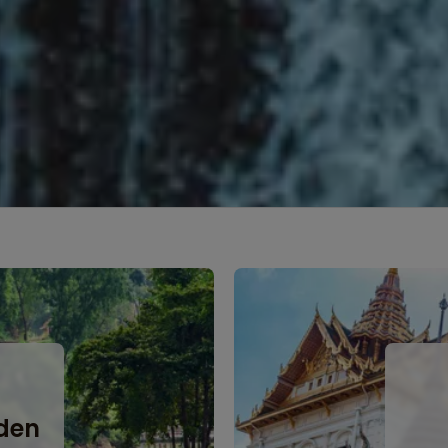
e
den