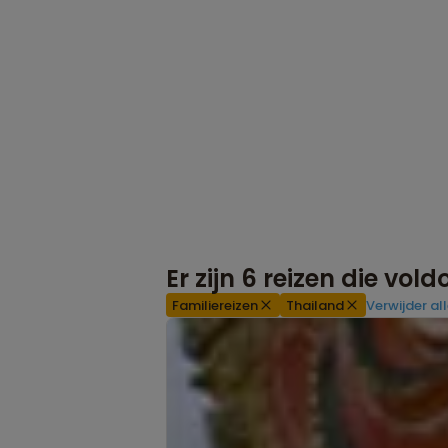
Er zijn
6
reizen die vol
Familiereizen
Thailand
Verwijder all