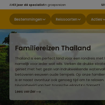
Al
43 jaar dé specialist
in groepsreizen
Ui
Bestemmingen
Reissoorten
Acties
Familiereizen Thailand
Thailand is een perfect land voor een rondreis met 
namelijk voor ieder wat wils. Verken de drukke stra
geniet met het gezin van indrukwekkende watervall
betoveren eeuwen oude tempels. Op onze familiere
is er naast avontuur ook genoeg tijd om te relaxen.
bijvoorbeeld van het tropische eiland Ko Samet?
Lees verder