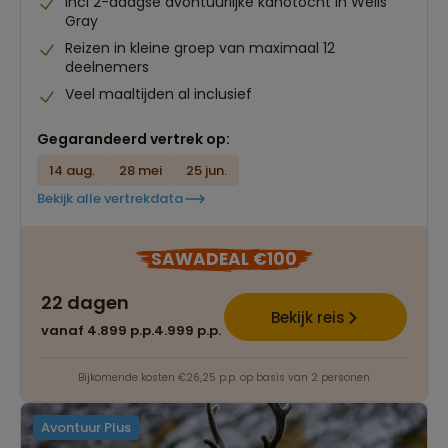
Incl 2-daagse avontuurlijke kanotocht in Wells
Gray
Reizen in kleine groep van maximaal 12
deelnemers
Veel maaltijden al inclusief
Gegarandeerd vertrek op:
14 aug.
28 mei
25 jun.
Bekijk alle vertrekdata
SAWADEAL €100
22 dagen
Bekijk reis
vanaf 4.899 p.p.
4.999 p.p.
Bijkomende kosten €26,25 p.p. op basis van 2 personen
Avontuur Plus