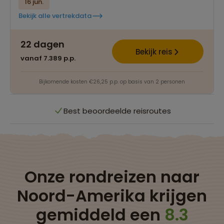
16 jun.
Bekijk alle vertrekdata
Best beoordeelde reisroutes
22 dagen
Het grootste reisaanbod
Bekijk reis
vanaf 7.389 p.p.
Persoonlijk én deskundig reisadvies
Bijkomende kosten €26,25 p.p. op basis van 2 personen
Best beoordeelde reisroutes
Het grootste reisaanbod
Persoonlijk én deskundig reisadvies
Onze rondreizen naar
Noord-Amerika krijgen
Best beoordeelde reisroutes
gemiddeld een
8.3