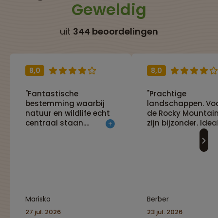
Geweldig
uit
344 beoordelingen
8,0
8,0
"Fantastische
"Prachtige
bestemming waarbij
landschappen. Vo
natuur en wildlife echt
de Rocky Mountai
centraal staan.
zijn bijzonder. Idea
Combinatie van
reis als je in een r
kamperen en hotels
tempo de schitter
maakt dat de reis net
natuur van Canad
wat avontuurlijker is
zien."
dan andere reizen.
Absolute aanrader!"
Mariska
Berber
27 jul. 2026
23 jul. 2026