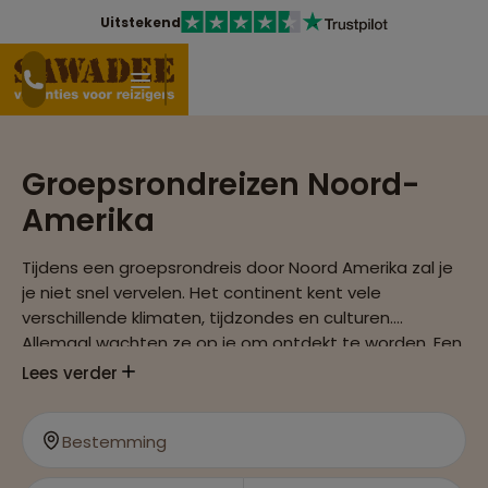
Uitstekend
Groepsrondreizen Noord-
Amerika
Tijdens een groepsrondreis door Noord Amerika zal je
je niet snel vervelen. Het continent kent vele
verschillende klimaten, tijdzondes en culturen.
Allemaal wachten ze op je om ontdekt te worden. Een
groepsrondreis door Noord Amerika zal je nooit meer
Lees verder
vergeten!
Bestemming