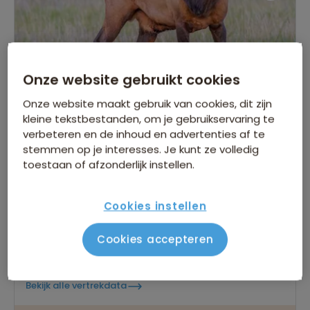
Groepsrondreis Canada West
Onze website gebruikt cookies
Hoogtepunten - Hotelreis
Onze website maakt gebruik van cookies, dit zijn
kleine tekstbestanden, om je gebruikservaring te
71 beoordelingen
7,7
17 dagen
verbeteren en de inhoud en advertenties af te
stemmen op je interesses. Je kunt ze volledig
Centraal gelegen accommodaties, ook in Banff
en Canmore
toestaan of afzonderlijk instellen.
Comfortabel vervoer in een ruime touringcar
Entreegelden voor alle nationale parken
Cookies instellen
inbegrepen
Cookies accepteren
Gegarandeerd vertrek op:
18 jun.
17 sep.
Bekijk alle vertrekdata