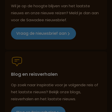
Reizen met oog voor mens, cultuur en milieu
Wil je op de hoogte blijven van het laatste
nieuws en onze nieuwe reizen? Meld je dan aan
voor de Sawadee nieuwsbrief.
Groepsreizen mét indivuele vrijheid
Vraag de nieuwsbrief aan
Persoonlijk en deskundig reisadvies
Blog en reisverhalen
Best beoordeelde reisroutes
Op zoek naar inspiratie voor je volgende reis of
het laatste nieuws? Bekijk onze blogs,
Reizen met oog voor mens, cultuur en milieu
reisverhalen en het laatste nieuws.