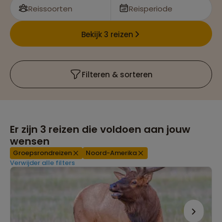
Reissoorten
Reisperiode
Bekijk 3 reizen
Filteren & sorteren
Er zijn
3
reizen die voldoen aan jouw
wensen
Groepsrondreizen
Noord-Amerika
Verwijder alle filters