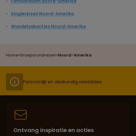
Familiereizen Noord-Amerika
Singlereizen Noord-Amerika
Reizen met oog voor mens, cultuur en milieu
Wandelvakanties Noord-Amerika
Groepsreizen mét indivuele vrijheid
Home
•
Groepsrondreizen
•
Noord-Amerika
Persoonlijk en deskundig reisadvies
Best beoordeelde reisroutes
Ontvang inspiratie en acties