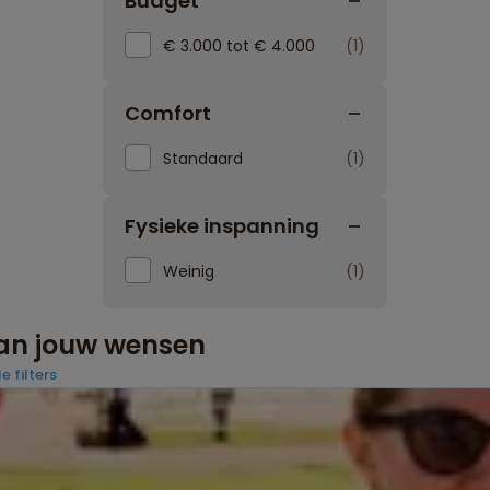
Budget
€ 3.000 tot € 4.000
1
Comfort
Standaard
1
Fysieke inspanning
Weinig
1
aan jouw wensen
e filters