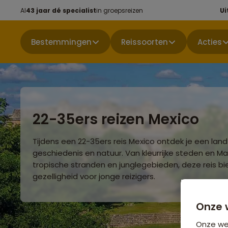
Al
43 jaar dé specialist
in groepsreizen
Ui
Bestemmingen
Reissoorten
Acties
22-35ers reizen Mexico
Tijdens een 22-35ers reis Mexico ontdek je een land 
geschiedenis en natuur. Van kleurrijke steden en M
tropische stranden en junglegebieden, deze reis bi
gezelligheid voor jonge reizigers.
Onze 
Onze web