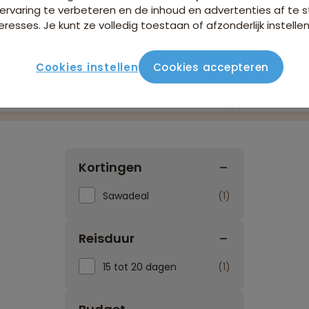
ervaring te verbeteren en de inhoud en advertenties af t
eresses. Je kunt ze volledig toestaan of afzonderlijk instellen
Cookies instellen
Cookies accepteren
Reissoorten
Reisperi
Kortingen
Sawadeal
1
Reisduur
15 tot 20 dagen
1