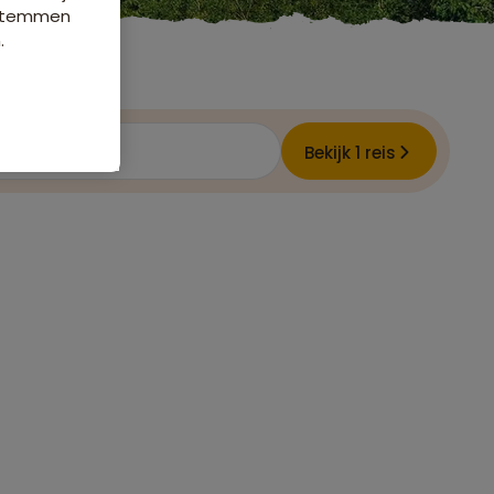
e stemmen
.
ode
Bekijk 1 reis