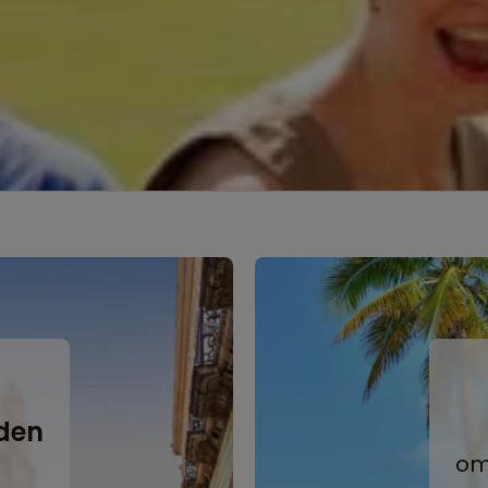
e
den
om