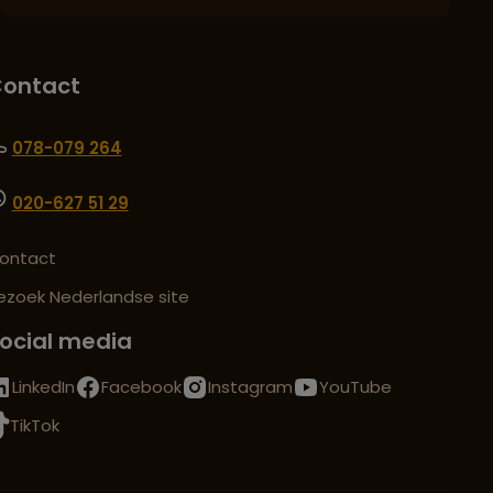
ontact
078-079 264
020-627 51 29
ontact
ezoek Nederlandse site
ocial media
LinkedIn
Facebook
Instagram
YouTube
TikTok