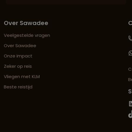
Over Sawadee
C
Veelgestelde vragen
Over Sawadee
Onze impact
Zeker op reis
C
Vliegen met KLM
B
Beste reistijd
S