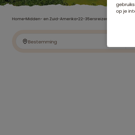
gebruiks
op je int
Home
•
Midden- en Zuid-Amerika
•
22-35ersreizen
•
Mexico
Bestemming