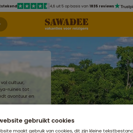
tstekend
4,6 uit 5 op basis van
1835 reviews
vol cultuur,
aya-ruïnes tot
edt avontuur en
website gebruikt cookies
site maakt gebruik van cookies, dit zijn kleine tekstbestan