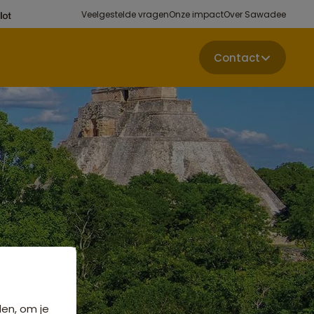
Veelgestelde vragen
Onze impact
Over Sawadee
Contact
den, om je