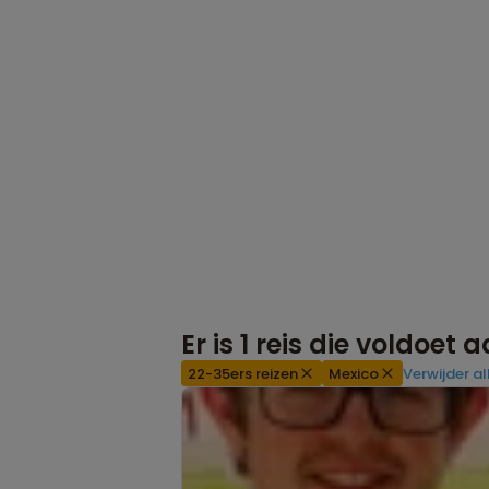
Er is
1
reis die voldoet 
22-35ers reizen
Mexico
Verwijder all