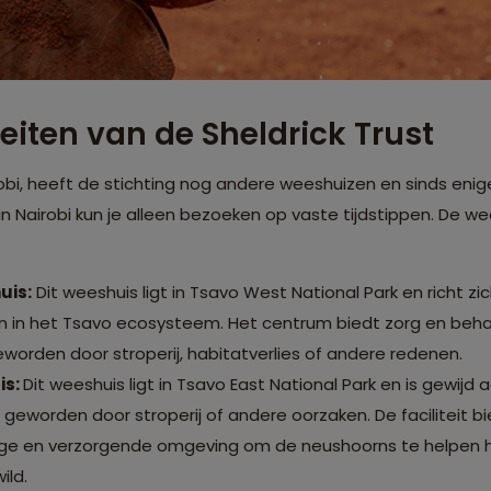
eiten van de Sheldrick Trust
obi, heeft de stichting nog andere weeshuizen en sinds enige
n Nairobi kun je alleen bezoeken op vaste tijdstippen. De we
uis:
Dit weeshuis ligt in Tsavo West National Park en richt z
ten in het Tsavo ecosysteem. Het centrum biedt zorg en beh
geworden door stroperij, habitatverlies of andere redenen.
is:
Dit weeshuis ligt in Tsavo East National Park en is gewijd
 geworden door stroperij of andere oorzaken. De faciliteit b
ige en verzorgende omgeving om de neushoorns te helpen her
ild.