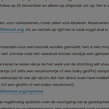
behalve op 25 december en alleen op afspraak. Let op: het is
, voor volwassenen, maar zeker voor kinderen. Reserveren 
dlifetrust.org
. Oh, en vertrek op tijd! Het is vaak nogal druk i
 maanden voor een bezoek worden gemaakt. Het is niet moge
r niet zomaar naar het weeshuis komen tenzij je een gerese
 Kenia te reizen als je de het werk van de stichting wilt steun
ifantje (of zelfs een neushoorntje of een baby giraffe) adop
adeautje! En wie zijn wij om dat niet direct even heel makkelij
e (of een giraffe of een baby-neushoorn):
dlifetrust.org/orphans
.
je regelmatig updates over de voortgang van je geadopteerd
wikkeling en revalidatietraject. Het adoptiegeld gaat rechts