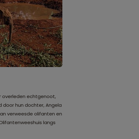
aar overleden echtgenoot,
nd door hun dochter, Angela
 van verweesde olifanten en
t Olifantenweeshuis langs