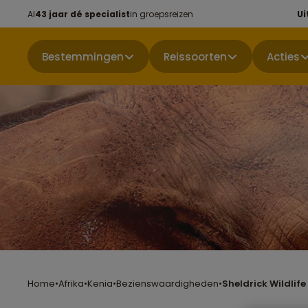
Al
43 jaar dé specialist
in groepsreizen
Ui
Bestemmingen
Reissoorten
Acties
Home
•
Afrika
•
Kenia
•
Bezienswaardigheden
•
Sheldrick Wildlife