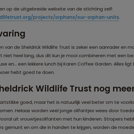
en op de uitgebreide website van de stichting zelf:
dlifetrust.org/projects/orphans/our-orphan-units
.
varing
n van de Sheldrick Wildlife Trust is zeker een aanrader en
t niet heel lang, dus dit kun je mooi combineren met een be
use en… een lekkere lunch bij Karen Coffee Garden. Alles ligt b
ervoer hebt goed te doen.
heldrick Wildlife Trust nog mee
hartstikke goed, maar het is natuurlijk veel beter om te voor
komen. Helaas worden veel jonge olifantjes wees door toedo
oral uit vrouwtjesolifanten met hun kinderen. Stropers heb
s gemunt en om die in handen te krijgen, worden de moed