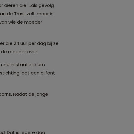
 dieren die ‘…als gevolg
n de Trust zelf, maar in
d van wie de moeder
r die 24 uur per dag bij ze
van de moeder over.
 zie in staat zijn om
stichting laat een olifant
oorns. Nadat de jonge
ad. Dat is iedere dag