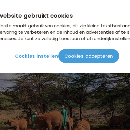
Wildlife Trust
website gebruikt cookies
site maakt gebruik van cookies, dit zijn kleine tekstbestan
ervaring te verbeteren en de inhoud en advertenties af t
eresses. Je kunt ze volledig toestaan of afzonderlijk instellen
t is een Keniaanse natuurbeschermingsorganisatie die werkt
het land.
Cookies instellen
Cookies accepteren