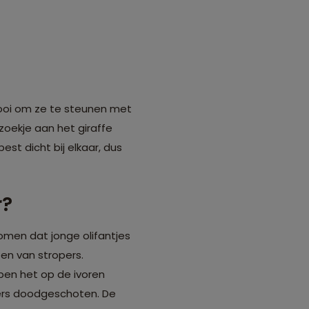
 mooi om ze te steunen met
zoekje aan het giraffe
est dicht bij elkaar, dus
r?
komen dat jonge olifantjes
en van stropers.
ben het op de ivoren
ers doodgeschoten. De