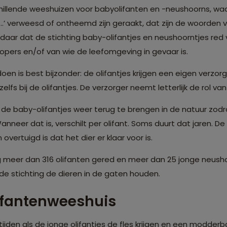
hillende weeshuizen voor babyolifanten en -neushoorns, waar
n…’ verweesd of ontheemd zijn geraakt, dat zijn de woorden va
daar dat de stichting baby-olifantjes en neushoorntjes re
pers en/of van wie de leefomgeving in gevaar is.
n is best bijzonder: de olifantjes krijgen een eigen verzorge
 zelfs bij de olifantjes. De verzorger neemt letterlijk de rol 
m de baby-olifantjes weer terug te brengen in de natuur zodra
anneer dat is, verschilt per olifant. Soms duurt dat jaren. De 
an overtuigd is dat het dier er klaar voor is.
ng meer dan 316 olifanten gered en meer dan 25 jonge neush
jft de stichting de dieren in de gaten houden.
ifantenweeshuis
ijden als de jonge olifantjes de fles krijgen en een modderb