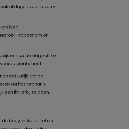
 vaak al dagen van te voren
kan hier:
n Nairobi. Probeer om er
lijk om op de dag zelf te
rveerde plaats hebt.
en natuurlijk. Via de
teren via het Orphan's
k een link erbij te doen.
e baby, inclusief foto's
treeks naar de redding,