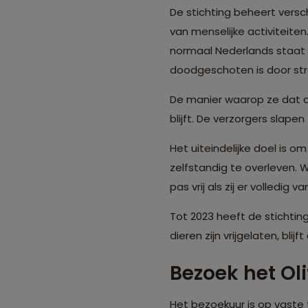
De stichting beheert versc
van menselijke activiteite
normaal Nederlands staat 
doodgeschoten is door stro
De manier waarop ze dat doe
blijft. De verzorgers slapen
Het uiteindelijke doel is o
zelfstandig te overleven. W
pas vrij als zij er volledig v
Tot 2023 heeft de stichti
dieren zijn vrijgelaten, bli
Bezoek het Ol
Het bezoekuur is op vaste t