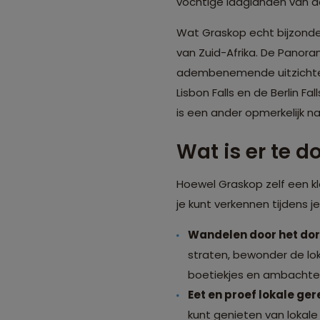
vochtige laaglanden van de
Wat Graskop echt bijzonder
van Zuid-Afrika. De Panora
adembenemende uitzichten
Lisbon Falls en de Berlin F
is een ander opmerkelijk n
Wat is er te 
Hoewel Graskop zelf een kle
je kunt verkennen tijdens je
Wandelen door het dor
straten, bewonder de loka
boetiekjes en ambachteli
Eet en proef lokale ger
kunt genieten van lokale