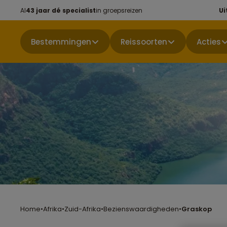
Al
43 jaar dé specialist
in groepsreizen
Ui
Bestemmingen
Reissoorten
Acties
Home
•
Afrika
•
Zuid-Afrika
•
Bezienswaardigheden
•
Graskop