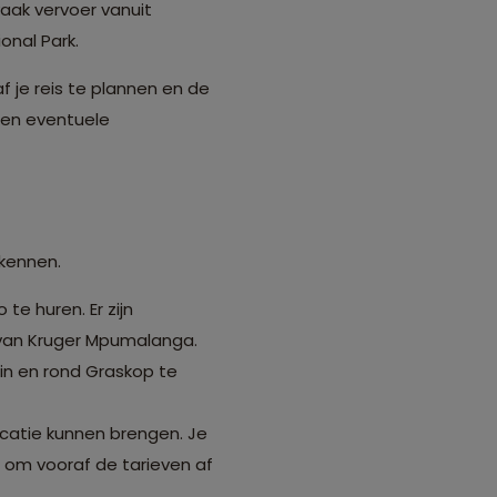
aak vervoer vanuit
onal Park.
f je reis te plannen en de
 en eventuele
rkennen.
te huren. Er zijn
 van Kruger Mpumalanga.
in en rond Graskop te
locatie kunnen brengen. Je
am om vooraf de tarieven af