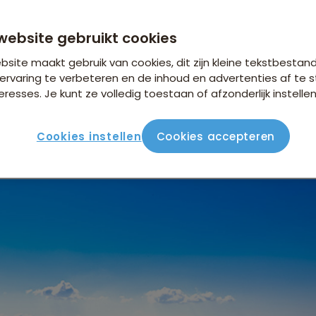
website gebruikt cookies
site maakt gebruik van cookies, dit zijn kleine tekstbestan
ervaring te verbeteren en de inhoud en advertenties af t
eresses. Je kunt ze volledig toestaan of afzonderlijk instellen
tadje gelegen in de provincie Mpumalanga in Zuid-Afrika. Het 
vanwege de adembenemende natuurlijke schoonheid die het
Cookies instellen
Cookies accepteren
nsberg-gebergte en in de buurt van het wereldberoemde Krug
zijn spectaculaire landschappen, watervallen en avontuurlij