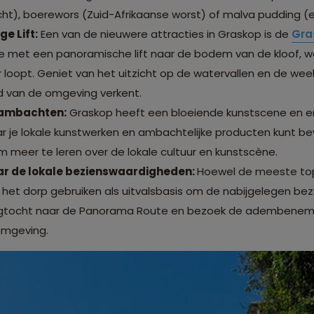
ht), boerewors (Zuid-Afrikaanse worst) of malva pudding (ee
e Lift:
Een van de nieuwere attracties in Graskop is de
Gra
 je met een panoramische lift naar de bodem van de kloof, 
r loopt. Geniet van het uitzicht op de watervallen en de weel
id van de omgeving verkent.
 ambachten:
Graskop heeft een bloeiende kunstscene en er z
 je lokale kunstwerken en ambachtelijke producten kunt be
 meer te leren over de lokale cultuur en kunstscène.
ar de lokale bezienswaardigheden:
Hoewel de meeste top
e het dorp gebruiken als uitvalsbasis om de nabijgelegen b
gtocht naar de Panorama Route en bezoek de adembeneme
omgeving.