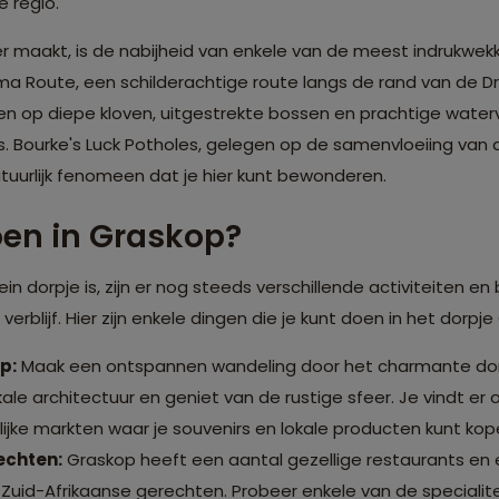
 regio.
 maakt, is de nabijheid van enkele van de meest indrukwekk
ma Route, een schilderachtige route langs de rand van de D
 op diepe kloven, uitgestrekte bossen en prachtige water
alls. Bourke's Luck Potholes, gelegen op de samenvloeiing van d
atuurlijk fenomeen dat je hier kunt bewonderen.
doen in Graskop?
in dorpje is, zijn er nog steeds verschillende activiteiten 
 verblijf. Hier zijn enkele dingen die je kunt doen in het dorpj
p:
Maak een ontspannen wandeling door het charmante dor
le architectuur en geniet van de rustige sfeer. Je vindt er o
jke markten waar je souvenirs en lokale producten kunt kop
echten:
Graskop heeft een aantal gezellige restaurants en
 Zuid-Afrikaanse gerechten. Probeer enkele van de specialit