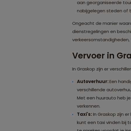
aan georganiseerde tour
nabijgelegen steden of t
Ongeacht de manier waarop 
dienstregelingen en beschi
verkeersomstandigheden, v
Vervoer in Gr
In Graskop zijn er verschi
Autoverhuur:
Een handig
verschillende autoverhu
Met een huurauto heb je
verkennen.
Taxi's:
In Graskop zijn er
kunt een taxi vinden bij 
te spreken voordat je ins