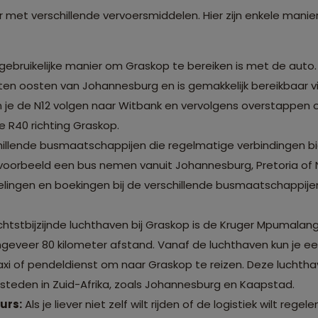
 met verschillende vervoersmiddelen. Hier zijn enkele mani
bruikelijke manier om Graskop te bereiken is met de auto. 
ten oosten van Johannesburg en is gemakkelijk bereikbaar v
je de N12 volgen naar Witbank en vervolgens overstappen op
de R40 richting Graskop.
schillende busmaatschappijen die regelmatige verbindingen b
jvoorbeeld een bus nemen vanuit Johannesburg, Pretoria of 
elingen en boekingen bij de verschillende busmaatschappij
chtstbijzijnde luchthaven bij Graskop is de Kruger Mpumalang
 ongeveer 80 kilometer afstand. Vanaf de luchthaven kun je 
xi of pendeldienst om naar Graskop te reizen. Deze luchtha
 steden in Zuid-Afrika, zoals Johannesburg en Kaapstad.
urs:
Als je liever niet zelf wilt rijden of de logistiek wilt reg