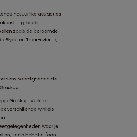
ende natuurlijke attracties
rakensberg, biedt
vallen zoals de beroemde
e Blyde en Treur-rivieren,
en bezienswaardigheden die
e Graskop:
pje Graskop. Verken de
ok verschillende winkels,
en.
 eetgelegenheden waar je
eiten, zoals bobotie (een