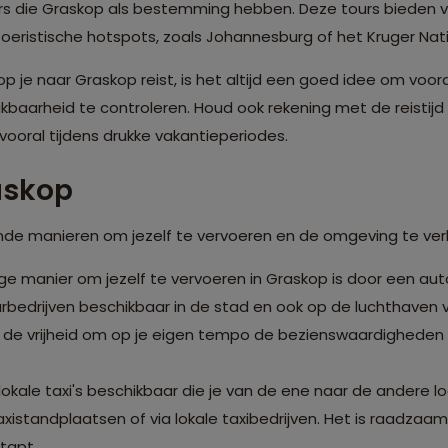
s die Graskop als bestemming hebben. Deze tours bieden v
oeristische hotspots, zoals Johannesburg of het Kruger Nati
je naar Graskop reist, is het altijd een goed idee om voora
kbaarheid te controleren. Houd ook rekening met de reistijd
ooral tijdens drukke vakantieperiodes.
askop
llende manieren om jezelf te vervoeren en de omgeving te ve
e manier om jezelf te vervoeren in Graskop is door een auto 
urbedrijven beschikbaar in de stad en ook op de luchthaven
 de vrijheid om op je eigen tempo de bezienswaardigheden 
 lokale taxi's beschikbaar die je van de ene naar de andere 
taxistandplaatsen of via lokale taxibedrijven. Het is raadza
tapt.