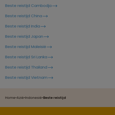
Beste reistijd Cambodja
Beste reistijd China
Beste reistijd India
Beste reistijd Japan
Beste reistijd Maleisië
Beste reistijd Sri Lanka
Beste reistijd Thailand
Reizen met oog voor mens, cultuur en milieu
Beste reistijd Vietnam
Groepsreizen mét indivuele vrijheid
Home
•
Azië
•
Indonesië
•
Beste reistijd