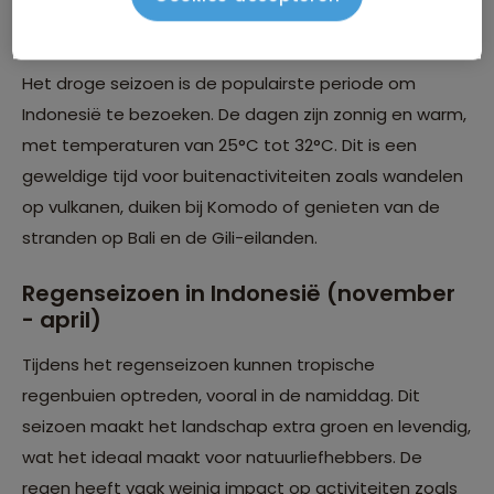
Droge seizoen in Indonesië (mei -
oktober)
Het droge seizoen is de populairste periode om
Indonesië te bezoeken. De dagen zijn zonnig en warm,
met temperaturen van 25°C tot 32°C. Dit is een
geweldige tijd voor buitenactiviteiten zoals wandelen
op vulkanen, duiken bij Komodo of genieten van de
stranden op Bali en de Gili-eilanden.
Regenseizoen in Indonesië (november
- april)
Tijdens het regenseizoen kunnen tropische
regenbuien optreden, vooral in de namiddag. Dit
seizoen maakt het landschap extra groen en levendig,
wat het ideaal maakt voor natuurliefhebbers. De
regen heeft vaak weinig impact op activiteiten zoals