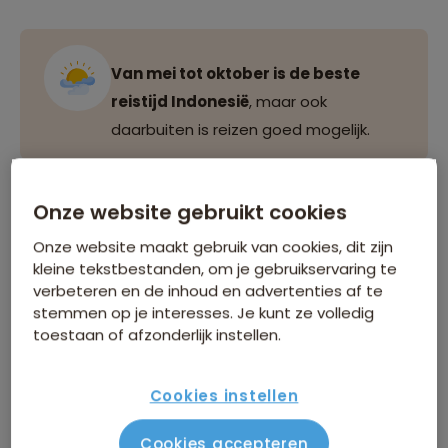
Van mei tot oktober is de beste
reistijd Indonesië
, maar ook
daarbuiten is reizen goed mogelijk.
Onze website gebruikt cookies
Klimaat in Indonesië
Onze website maakt gebruik van cookies, dit zijn
Indonesië heeft een tropisch klimaat, met twee
kleine tekstbestanden, om je gebruikservaring te
verbeteren en de inhoud en advertenties af te
duidelijke seizoenen: het droge seizoen en het
stemmen op je interesses. Je kunt ze volledig
regenseizoen. De temperaturen zijn het hele jaar door
toestaan of afzonderlijk instellen.
aangenaam, meestal tussen de 25°C en 30°C, maar
de luchtvochtigheid kan hoog zijn, vooral tijdens het
Cookies instellen
regenseizoen.
Cookies accepteren