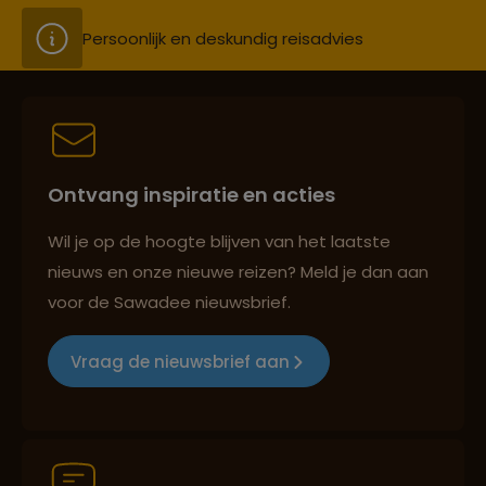
Persoonlijk en deskundig reisadvies
Best beoordeelde reisroutes
Ontvang inspiratie en acties
Reizen met oog voor mens, cultuur en milieu
Wil je op de hoogte blijven van het laatste
nieuws en onze nieuwe reizen? Meld je dan aan
voor de Sawadee nieuwsbrief.
Groepsreizen mét indivuele vrijheid
Vraag de nieuwsbrief aan
Persoonlijk en deskundig reisadvies