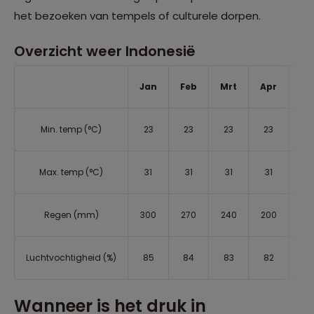
het bezoeken van tempels of culturele dorpen.
Overzicht weer Indonesië
Jan
Feb
Mrt
Apr
Me
Min. temp (°C)
23
23
23
23
24
Max. temp (°C)
31
31
31
31
31
Regen (mm)
300
270
240
200
15
Luchtvochtigheid (%)
85
84
83
82
80
Wanneer is het druk in