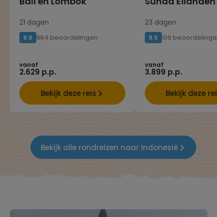
Bali en Lombok
Sunda Eilanden
21 dagen
23 dagen
964 beoordelingen
106 beoordeling
8.6
8.5
vanaf
vanaf
2.629 p.p.
3.899 p.p.
Bekijk deze reis
Bekijk deze re
Bekijk alle rondreizen naar Indonesië