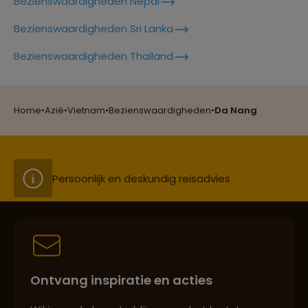
Bezienswaardigheden Nepal
Lees meer over Hoi An
Bezienswaardigheden Sri Lanka
Reizen met oog voor mens, cultuur en milieu
Bezienswaardigheden Thailand
Lees meer over Mai Chau
Groepsreizen mét indivuele vrijheid
Home
•
Azië
•
Vietnam
•
Bezienswaardigheden
•
Da Nang
Lees meer over Mount Fansipan
Persoonlijk en deskundig reisadvies
Lees meer over My Son
Lees meer over Nha Trang
Best beoordeelde reisroutes
Ontvang inspiratie en acties
Lees meer over Quy Nhon
Reizen met oog voor mens, cultuur en milieu