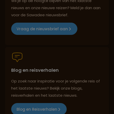
Wil je op de hoogte blijven van het laatste
nieuws en onze nieuwe reizen? Meld je dan aan
Lees meer over Sapa
voor de Sawadee nieuwsbrief.
Groepsreizen mét indivuele vrijheid
Vraag de nieuwsbrief aan
Lees meer over Tam Coc
Persoonlijk en deskundig reisadvies
Lees meer over War Remnants
Museum
Blog en reisverhalen
Best beoordeelde reisroutes
Lees meer over Whale Island
Op zoek naar inspiratie voor je volgende reis of
het laatste nieuws? Bekijk onze blogs,
Reizen met oog voor mens, cultuur en milieu
reisverhalen en het laatste nieuws.
Blog en Reisverhalen