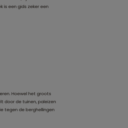
ek is een gids zeker een
keren. Hoewel het groots
lt door de tuinen, paleizen
die tegen de berghellingen