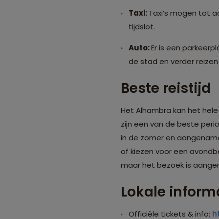
Taxi:
Taxi’s mogen tot aa
tijdslot.
Auto:
Er is een parkeerp
de stad en verder reizen 
Beste reistijd
Het Alhambra kan het hele 
zijn een van de beste peri
in de zomer en aangename 
of kiezen voor een avondbez
maar het bezoek is aange
Lokale inform
Officiële tickets & info:
h