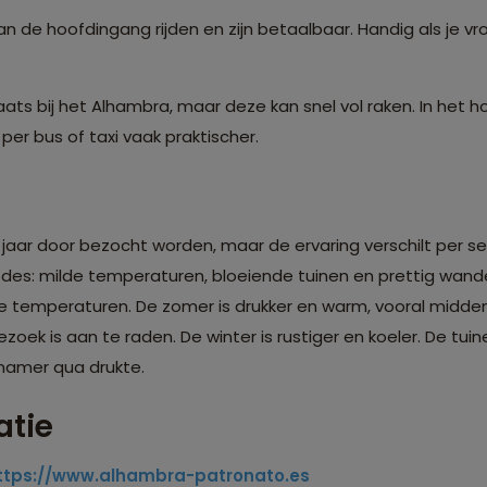
n de hoofdingang rijden en zijn betaalbaar. Handig als je vr
laats bij het Alhambra, maar deze kan snel vol raken. In het h
per bus of taxi vaak praktischer.
jaar door bezocht worden, maar de ervaring verschilt per se
odes: milde temperaturen, bloeiende tuinen en prettig wand
temperaturen. De zomer is drukker en warm, vooral midden
oek is aan te raden. De winter is rustiger en koeler. De tuine
namer qua drukte.
atie
ttps://www.alhambra-patronato.es