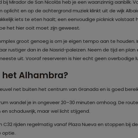
d bij Mirador de San Nicolás heb je een waanzinnig aanblik. 
plicht en op de achtergrond muziek klinkt uit de wijk Alba
akkelijk iets te eten haalt; een eenvoudige picknick volstaat h
oe het hier ooit moet zijn geweest.
 complex groot genoeg is om je eigen tempo aan te houden. I
ar rustiger dan in de Nasrid-paleizen. Neem de tijd en plan
meeste uit. Vooraf reserveren is hier echt geen overbodige l
j het Alhambra?
heuvel net buiten het centrum van
Granada
en is goed berei
rum wandel je in ongeveer 20–30 minuten omhoog. De route 
en schaduwrijk, maar wel licht stijgend.
 C32 rijden regelmatig vanaf Plaza Nueva en stoppen bij de
 optie.