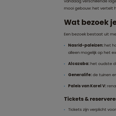
vandaag verschillende lag
mooi gebouw: het vertelt h
Wat bezoek je
Een bezoek bestaat uit m
Nasrid-paleizen:
het ho
alleen mogelijk op het exa
Alcazaba:
het oudste d
Generalife:
de tuinen e
Paleis van Karel V:
rena
Tickets & reserver
Tickets zijn verplicht vo