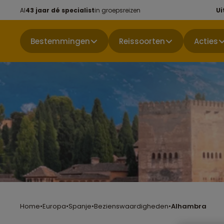
Al
43 jaar dé specialist
in groepsreizen
Ui
Bestemmingen
Reissoorten
Acties
Home
•
Europa
•
Spanje
•
Bezienswaardigheden
•
Alhambra