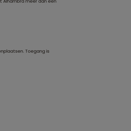
het Alhambra meer dan een
enplaatsen. Toegang is