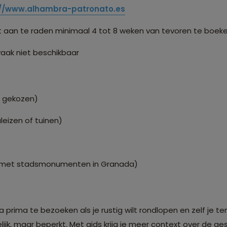
://www.alhambra-patronato.es
et aan te raden minimaal 4 tot 8 weken van tevoren te boek
 vaak niet beschikbaar
 gekozen)
eizen of tuinen)
v. met stadsmonumenten in Granada)
a prima te bezoeken als je rustig wilt rondlopen en zelf je 
lijk, maar beperkt. Met gids krijg je meer context over de ge