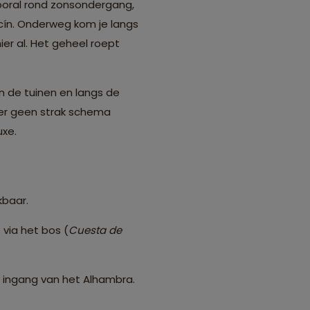
Vooral rond zonsondergang,
icín. Onderweg kom je langs
ier al. Het geheel roept
n de tuinen en langs de
 er geen strak schema
uxe.
kbaar.
via het bos (
Cuesta de
 ingang van het Alhambra.