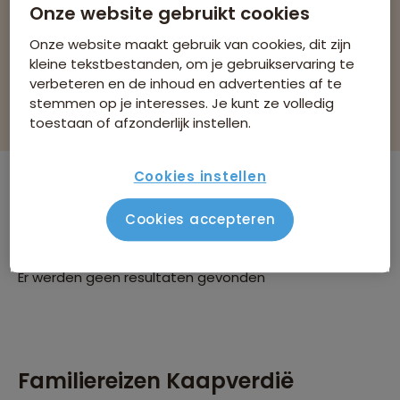
Onze website gebruikt cookies
Bekijk 0 reizen
Onze website maakt gebruik van cookies, dit zijn
kleine tekstbestanden, om je gebruikservaring te
verbeteren en de inhoud en advertenties af te
stemmen op je interesses. Je kunt ze volledig
Filteren & sorteren
toestaan of afzonderlijk instellen.
Cookies instellen
Er zijn
0
reizen die voldoen aan jouw
Cookies accepteren
wensen
Familiereizen
Kaapverdië
Verwijder alle filters
Er werden geen resultaten gevonden
Familiereizen Kaapverdië