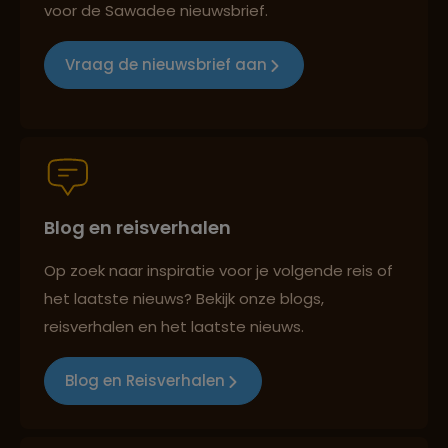
voor de Sawadee nieuwsbrief.
Reizen met oog voor mens, cultuur en milieu
Vraag de nieuwsbrief aan
Groepsreizen mét indivuele vrijheid
Blog en reisverhalen
Persoonlijk en deskundig reisadvies
Op zoek naar inspiratie voor je volgende reis of
het laatste nieuws? Bekijk onze blogs,
Best beoordeelde reisroutes
reisverhalen en het laatste nieuws.
Blog en Reisverhalen
Reizen met oog voor mens, cultuur en milieu