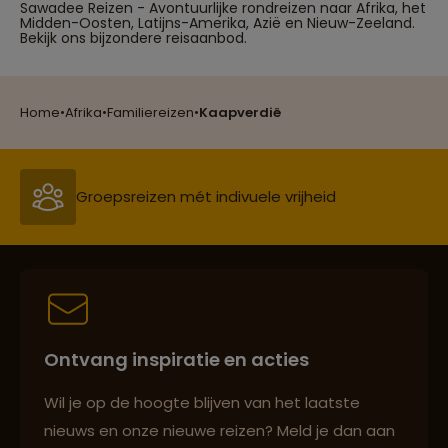
Sawadee Reizen - Avontuurlijke rondreizen naar Afrika, het
Midden-Oosten, Latijns-Amerika, Azië en Nieuw-Zeeland.
Bekijk ons bijzondere reisaanbod.
Reizen met oog voor mens, cultuur en milieu
Home
•
Afrika
•
Familiereizen
•
Kaapverdië
Groepsreizen mét indivuele vrijheid
Persoonlijk en deskundig reisadvies
Ontvang inspiratie en acties
Best beoordeelde reisroutes
Wil je op de hoogte blijven van het laatste
nieuws en onze nieuwe reizen? Meld je dan aan