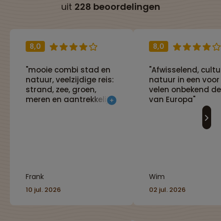
uit
228 beoordelingen
8,0
8,0
"mooie combi stad en
"Afwisselend, cultu
natuur, veelzijdige reis:
natuur in een voor
strand, zee, groen,
velen onbekend de
meren en aantrekkelijke
van Europa"
(hoofd)steden"
Frank
Wim
10 jul. 2026
02 jul. 2026