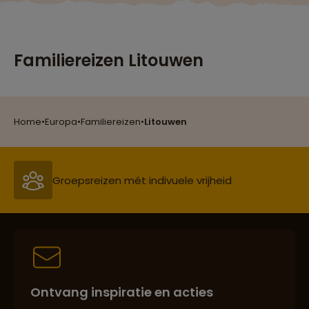
Familiereizen Litouwen
Reizen met oog voor mens, cultuur en milieu
Home
•
Europa
•
Familiereizen
•
Litouwen
Groepsreizen mét indivuele vrijheid
Persoonlijk en deskundig reisadvies
Ontvang inspiratie en acties