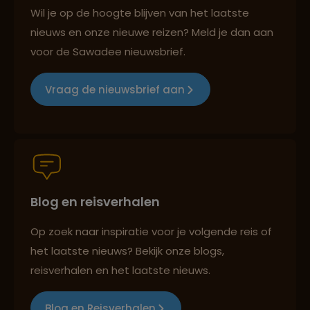
Best beoordeelde reisroutes
Wil je op de hoogte blijven van het laatste
nieuws en onze nieuwe reizen? Meld je dan aan
voor de Sawadee nieuwsbrief.
Reizen met oog voor mens, cultuur en milieu
Vraag de nieuwsbrief aan
Groepsreizen mét indivuele vrijheid
Blog en reisverhalen
Persoonlijk en deskundig reisadvies
Op zoek naar inspiratie voor je volgende reis of
het laatste nieuws? Bekijk onze blogs,
Best beoordeelde reisroutes
reisverhalen en het laatste nieuws.
Blog en Reisverhalen