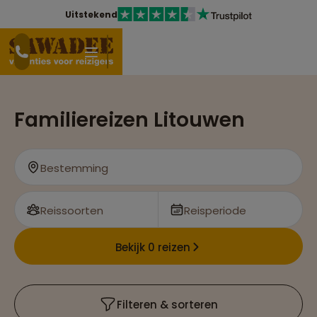
Uitstekend
Familiereizen Litouwen
Bestemming
Reissoorten
Reisperiode
Bekijk 0 reizen
Filteren & sorteren