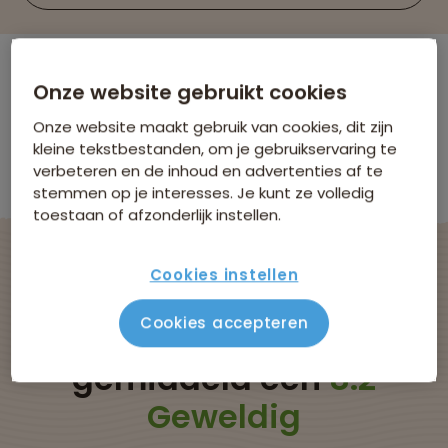
Onze website gebruikt cookies
Er zijn
0
reizen die voldoen aan jouw
wensen
Onze website maakt gebruik van cookies, dit zijn
Familiereizen
Litouwen
Verwijder alle filters
kleine tekstbestanden, om je gebruikservaring te
verbeteren en de inhoud en advertenties af te
Er werden geen resultaten gevonden
stemmen op je interesses. Je kunt ze volledig
toestaan of afzonderlijk instellen.
Cookies instellen
Onze rondreizen naar
Cookies accepteren
Litouwen krijgen
gemiddeld een
8.2
Geweldig