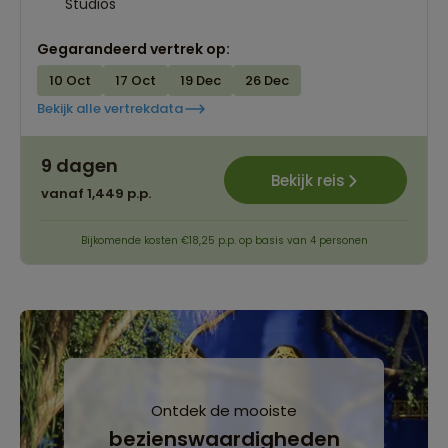
Studios
Gegarandeerd vertrek op:
10 Oct
17 Oct
19 Dec
26 Dec
Bekijk alle vertrekdata
9 dagen
Bekijk reis
vanaf 1,449 p.p.
Bijkomende kosten €18,25 p.p. op basis van 4 personen
Ontdek de mooiste
bezienswaardigheden