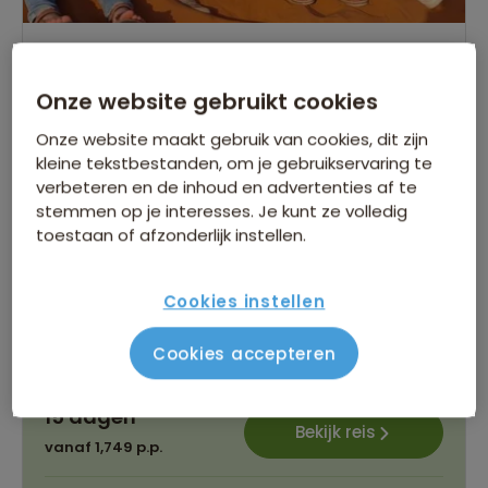
Familiereis Marokko Hoogtepunten
Onze website gebruikt cookies
137 beoordelingen
8.4
15 dagen
Onze website maakt gebruik van cookies, dit zijn
Avontuurlijke jeeptocht door de Sahara woestijn
kleine tekstbestanden, om je gebruikservaring te
verbeteren en de inhoud en advertenties af te
Wandelen door de prachtige Dadeskloof
stemmen op je interesses. Je kunt ze volledig
Beleef de mooiste plekken in Marokko met je
toestaan of afzonderlijk instellen.
familie
Gegarandeerd vertrek op:
Cookies instellen
19 Dec
24 Apr
25 Apr
17 Jul
Cookies accepteren
Bekijk alle vertrekdata
15 dagen
Bekijk reis
vanaf 1,749 p.p.