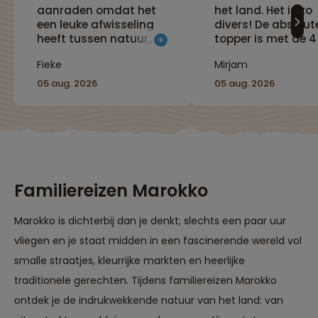
aanraden omdat het
het land. Het is zo
een leuke afwisseling
divers! De absolut
heeft tussen natuur,
topper is met de 
cultuur en
door de Sahara, 
Fieke
Mirjam
steden/dorpjes
ook het
bezoeken. Je hebt in
huiskamerdiner, al
05 aug. 2026
05 aug. 2026
twee weken tijd een
medina's, de vism
mooi beeld van
in Essaouira - er is
Marokko en veel
zoveel te zien en t
gezien."
doen!"
Familiereizen Marokko
Marokko is dichterbij dan je denkt; slechts een paar uur
vliegen en je staat midden in een fascinerende wereld vol
smalle straatjes, kleurrijke markten en heerlijke
traditionele gerechten. Tijdens familiereizen Marokko
ontdek je de indrukwekkende natuur van het land: van