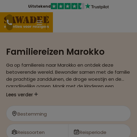
Uitstekend
Familiereizen Marokko
Ga op familiereis naar Marokko en ontdek deze
betoverende wereld. Bewonder samen met de familie
de prachtige zandduinen, de droge woestijn en de
paradijselijke oasen. Maak met de kinderen een
kamelentocht en vergeet niet om de heerlijke
Lees verder
traditionele gerechten te proberen zoals couscous of
tajine. Een reis met het gezin naar Marokko is er een
Bestemming
om nooit te vergeten!
Reissoorten
Reisperiode