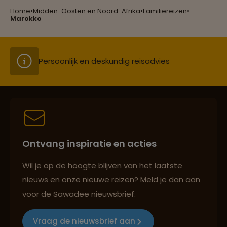
Home
•
Midden-Oosten en Noord-Afrika
•
Familiereizen
•
Groepsreizen mét indivuele vrijheid
Marokko
Persoonlijk en deskundig reisadvies
Best beoordeelde reisroutes
Ontvang inspiratie en acties
Reizen met oog voor mens, cultuur en milieu
Wil je op de hoogte blijven van het laatste
nieuws en onze nieuwe reizen? Meld je dan aan
voor de Sawadee nieuwsbrief.
Groepsreizen mét indivuele vrijheid
Vraag de nieuwsbrief aan