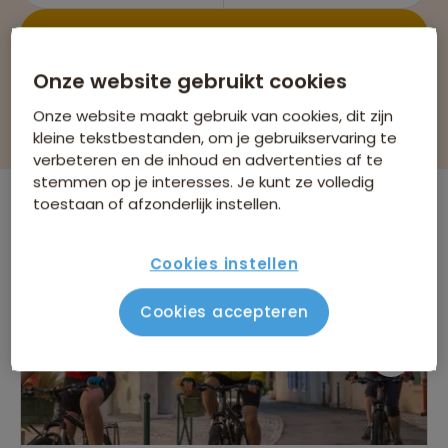
Bekijk 2 reizen
Onze website gebruikt cookies
Onze website maakt gebruik van cookies, dit zijn
Filteren & sorteren
kleine tekstbestanden, om je gebruikservaring te
verbeteren en de inhoud en advertenties af te
stemmen op je interesses. Je kunt ze volledig
toestaan of afzonderlijk instellen.
Er is
1
reis die voldoet aan jouw wensen
Fietsvakanties
Frankrijk
Verwijder alle filters
Cookies instellen
Nieuwe reis
Cookies accepteren