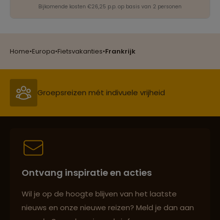
Bijkomende kosten €26,25 p.p. op basis van 2 personen
Reizen met oog voor mens, cultuur en milieu
Home
•
Europa
•
Fietsvakanties
•
Frankrijk
Groepsreizen mét indivuele vrijheid
Persoonlijk en deskundig reisadvies
Best beoordeelde reisroutes
Ontvang inspiratie en acties
Wil je op de hoogte blijven van het laatste
Reizen met oog voor mens, cultuur en milieu
nieuws en onze nieuwe reizen? Meld je dan aan