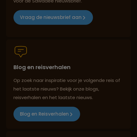
voor de Sawadee nieuwsbrief.
Vraag de nieuwsbrief aan
Groepsreizen mét indivuele vrijheid
Persoonlijk en deskundig reisadvies
Blog en reisverhalen
Best beoordeelde reisroutes
Op zoek naar inspiratie voor je volgende reis of
het laatste nieuws? Bekijk onze blogs,
reisverhalen en het laatste nieuws.
Reizen met oog voor mens, cultuur en milieu
Blog en Reisverhalen