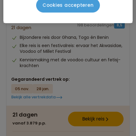
Cookies accepteren
Groepsrondreis Ghana, Togo en Benin
198 beoordelingen
8,5
21 dagen
Bijzondere reis door Ghana, Togo én Benin
Elke reis is een festivalreis: ervaar het Akwasidae,
Voodoo of Millet Festival
Kennismaking met de voodoo cultuur en fetisj-
krachten
Gegarandeerd vertrek op:
05 nov.
28 jan.
Bekijk alle vertrekdata
21 dagen
Bekijk reis
vanaf 3.879 p.p.