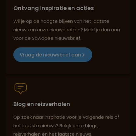
onuitputtelijk."
Best beoordeelde reisroutes
Ontvang inspiratie en acties
Wil je op de hoogte blijven van het laatste
nieuws en onze nieuwe reizen? Meld je dan aan
Reizen met oog voor mens, cultuur en milieu
voor de Sawadee nieuwsbrief.
Vraag de nieuwsbrief aan
Groepsreizen mét indivuele vrijheid
Persoonlijk en deskundig reisadvies
Blog en reisverhalen
Op zoek naar inspiratie voor je volgende reis of
Best beoordeelde reisroutes
het laatste nieuws? Bekijk onze blogs,
reisverhalen en het laatste nieuws.