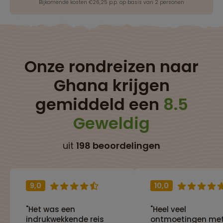
Bijkomende kosten €26,25 p.p. op basis van 2 personen
Onze rondreizen naar
Ghana krijgen
gemiddeld een
8.5
Geweldig
uit
198 beoordelingen
9,0
10,0
"Het was een
"Heel veel
indrukwekkende reis
ontmoetingen me