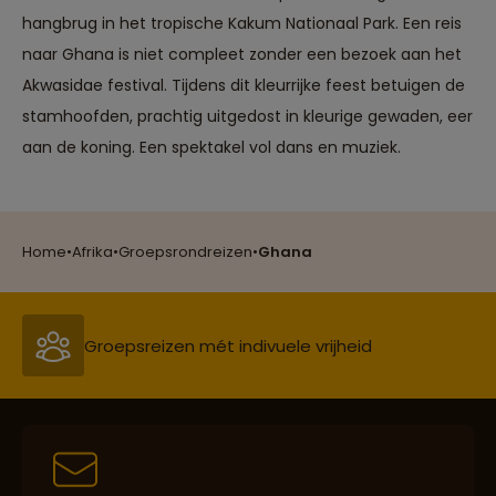
open kan staan.
hangbrug in het tropische Kakum Nationaal Park. Een reis
Vanwege de slechte
staat van de wegen en
naar Ghana is niet compleet zonder een bezoek aan het
de verschillende
Akwasidae festival. Tijdens dit kleurrijke feest betuigen de
grensovergangen
tijdens deze reis zijn
stamhoofden, prachtig uitgedost in kleurige gewaden, eer
sommige reisdagen
aan de koning. Een spektakel vol dans en muziek.
erg lang maar er wordt
tussendoor regelmatig
Reizen met oog voor mens, cultuur en milieu
gestopt en er valt
onderweg van alles te
zien. Lokale gids en
Home
•
Afrika
•
Groepsrondreizen
•
Ghana
reisbegeleider Ben doet
er alles aan om het
Groepsreizen mét indivuele vrijheid
deze 3 weken voor
iedereen naar de zin te
maken, hij heeft veel
ervaring, kent veel
mensen onderweg en
Persoonlijk en deskundig reisadvies
spreekt ook nog eens
Nederlands. Zijn
enthousiasme, energie
en inzet zijn bijna