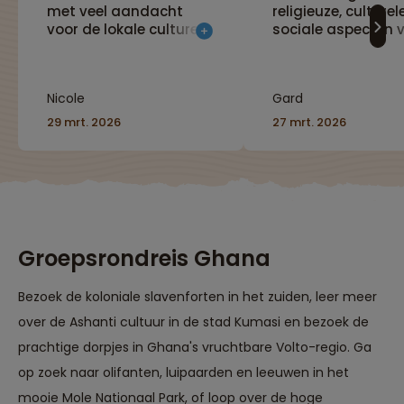
met veel aandacht
religieuze, culturel
voor de lokale culturen
sociale aspecten 
en de slavernij. In deze
een deel van Afrik
landen staat het
ik niet kende. Verd
toerisme nog in de
een zeer goed
Nicole
Gard
kinderschoenen. Het is
georganiseerde rei
handig om je Westerse
een moeilijk terrein
29 mrt. 2026
27 mrt. 2026
bril en refentiekader
thuis te laten en met
een open blik de lokale
gebruiken en tradities
over je heen te laten
komen. De lokale
bevolking is erg
Groepsrondreis Ghana
vriendelijk, behulpzaam
en het maakt hen trots
Bezoek de koloniale slavenforten in het zuiden, leer meer
dat jij in hun manier
van leven
over de Ashanti cultuur in de stad Kumasi en bezoek de
geïnteresseerd bent
prachtige dorpjes in Ghana's vruchtbare Volto-regio. Ga
wat voor leuke
interacties kan zorgen
op zoek naar olifanten, luipaarden en leeuwen in het
als je daar zelf ook voor
mooie Mole Nationaal Park, of loop over de hoge