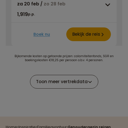
za 20 feb
/
zo 28 feb
1,919
p.p.
Bekijk de reis
Boek nu
Bijkomende kosten op getoonde prijzen: calamiteitenfonds, SGR en
boekingskosten €18,25 per persoon o.b.v. 4 personen.
Toon meer vertrekdata
Reizen met oog voor mens, cultuur en milieu
Home
•
Inspiratie
•
Familieavontuur
•
Eenoudergezin reizen
Groepsreizen mét indivuele vrijheid