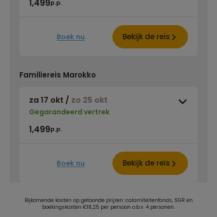
1,499
p.p.
Bekijk de reis
Boek nu
Familiereis Marokko
za 17 okt
/
zo 25 okt
Gegarandeerd vertrek
1,499
p.p.
Bekijk de reis
Boek nu
Bijkomende kosten op getoonde prijzen: calamiteitenfonds, SGR en
boekingskosten €18,25 per persoon o.b.v. 4 personen.