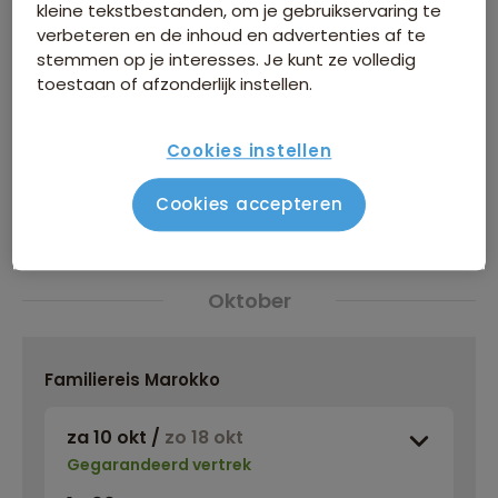
eenoudergezinnen
kleine tekstbestanden, om je gebruikservaring te
verbeteren en de inhoud en advertenties af te
stemmen op je interesses. Je kunt ze volledig
Bestemming
toestaan of afzonderlijk instellen.
Reissoorten
Reisperiode
Cookies instellen
Bekijk 21 vertrekdata
Cookies accepteren
Oktober
Familiereis Marokko
za 10 okt
/
zo 18 okt
Gegarandeerd vertrek