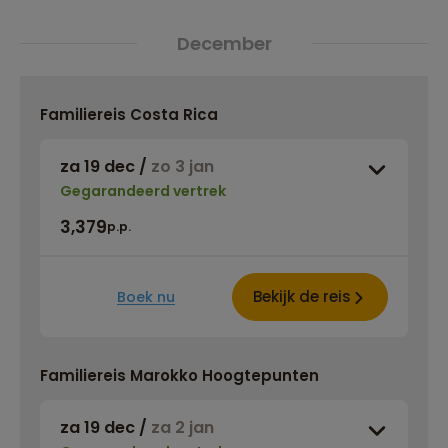
December
Familiereis Costa Rica
za 19 dec
/
zo 3 jan
Gegarandeerd vertrek
3,379
p.p.
Bekijk de reis
Boek nu
Familiereis Marokko Hoogtepunten
za 19 dec
/
za 2 jan