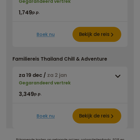
Gegarandeerd vertrek
1,749
p.p.
Bekijk de reis
Boek nu
Familiereis Thailand Chill & Adventure
za 19 dec
/
za 2 jan
Gegarandeerd vertrek
3,349
p.p.
Bekijk de reis
Boek nu
Bijkomende kosten op getoonde prijzen: calamiteitenfonds, SGR en