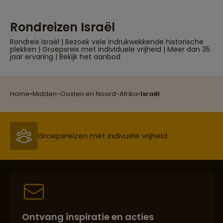
Rondreizen Israël
Rondreis Israël | Bezoek vele indrukwekkende historische
plekken | Groepsreis met individuele vrijheid | Meer dan 35
jaar ervaring | Bekijk het aanbod
Reizen met oog voor mens, cultuur en milieu
Home
•
Midden-Oosten en Noord-Afrika
•
Israël
Groepsreizen mét indivuele vrijheid
Reiszekerheid met Sawadee
Ontvang inspiratie en acties