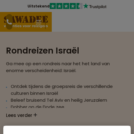
Uitstekend
Rondreizen Israël
Ga mee op een rondreis naar het het land van
enorme verscheidenheid: Israël.
Ontdek tijdens de groepsreis de verschillende
culturen binnen Israël
Beleef bruisend Tel Aviv en heilig Jeruzalem
Dobber op de Dode zee
Maak een boottocht over het meer van Galilea
Lees verder