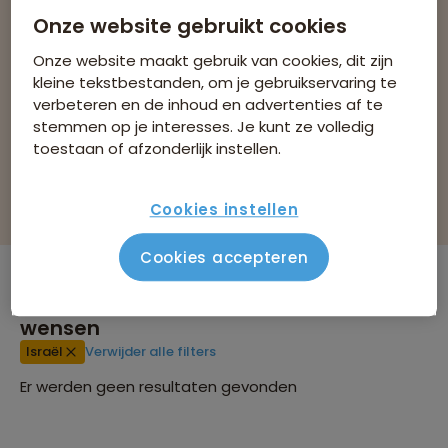
Bestemming
Onze website gebruikt cookies
Reissoorten
Reisperiode
Onze website maakt gebruik van cookies, dit zijn
kleine tekstbestanden, om je gebruikservaring te
verbeteren en de inhoud en advertenties af te
Bekijk 1 reis
stemmen op je interesses. Je kunt ze volledig
toestaan of afzonderlijk instellen.
Filteren & sorteren
Cookies instellen
Cookies accepteren
Er zijn
0
reizen die voldoen aan jouw
wensen
Israël
Verwijder alle filters
Er werden geen resultaten gevonden