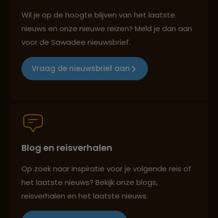
Persoonlijk en deskundig reisadvies
Wil je op de hoogte blijven van het laatste
nieuws en onze nieuwe reizen? Meld je dan aan
voor de Sawadee nieuwsbrief.
Reizen met oog voor mens, cultuur en milieu
Vraag de nieuwsbrief aan
Groepsreizen mét indivuele vrijheid
Blog en reisverhalen
Reiszekerheid met Sawadee
Op zoek naar inspiratie voor je volgende reis of
het laatste nieuws? Bekijk onze blogs,
Persoonlijk en deskundig reisadvies
reisverhalen en het laatste nieuws.