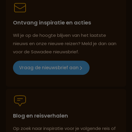
Best beoordeelde reisroutes
Ontvang inspiratie en acties
Reizen met oog voor mens, cultuur en milieu
Wil je op de hoogte blijven van het laatste
nieuws en onze nieuwe reizen? Meld je dan aan
voor de Sawadee nieuwsbrief.
Groepsreizen mét indivuele vrijheid
Vraag de nieuwsbrief aan
Persoonlijk en deskundig reisadvies
Blog en reisverhalen
Best beoordeelde reisroutes
Op zoek naar inspiratie voor je volgende reis of