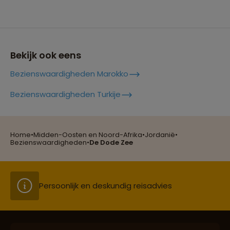
Bekijk ook eens
Bezienswaardigheden Marokko
Reizen met oog voor mens, cultuur en milieu
Bezienswaardigheden Turkije
Home
•
Midden-Oosten en Noord-Afrika
•
Jordanië
•
Groepsreizen mét indivuele vrijheid
Bezienswaardigheden
•
De Dode Zee
Persoonlijk en deskundig reisadvies