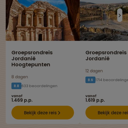
Groepsrondreis
Groepsrondreis
Jordanië
Jordanië
Hoogtepunten
12 dagen
8 dagen
1714 beoordeling
8.6
633 beoordelingen
8.8
vanaf
vanaf
1.469 p.p.
1.619 p.p.
Bekijk deze reis
Bekijk deze re