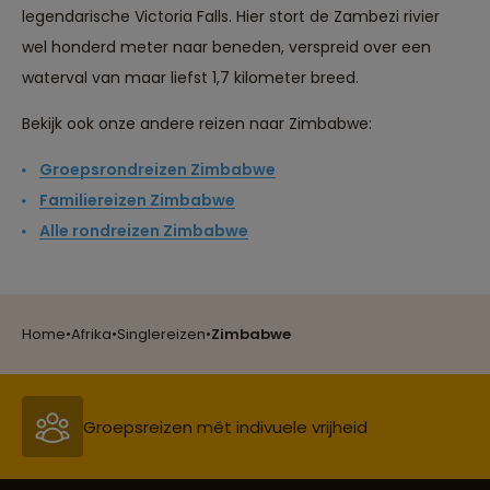
legendarische Victoria Falls. Hier stort de Zambezi rivier
wel honderd meter naar beneden, verspreid over een
waterval van maar liefst 1,7 kilometer breed.
Bekijk ook onze andere reizen naar Zimbabwe:
Groepsrondreizen Zimbabwe
Familiereizen Zimbabwe
Alle rondreizen Zimbabwe
Reizen met oog voor mens, cultuur en milieu
Home
•
Afrika
•
Singlereizen
•
Zimbabwe
Groepsreizen mét indivuele vrijheid
Persoonlijk en deskundig reisadvies