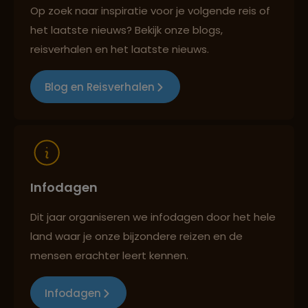
Op zoek naar inspiratie voor je volgende reis of
Best beoordeelde reisroutes
het laatste nieuws? Bekijk onze blogs,
reisverhalen en het laatste nieuws.
Reizen met oog voor mens, cultuur en milieu
Blog en Reisverhalen
Infodagen
Dit jaar organiseren we infodagen door het hele
land waar je onze bijzondere reizen en de
mensen erachter leert kennen.
Infodagen