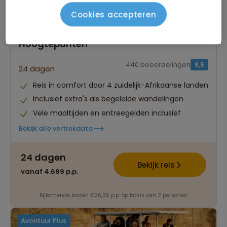
Cookies accepteren
Groepsrondreis Zuidelijk Afrika
Hoogtepunten
440 beoordelingen
8,5
24 dagen
Reis in comfort door 4 zuidelijk-Afrikaanse landen
Inclusief extra's als begeleide wandelingen
Vele maaltijden en entreegelden inclusief
Bekijk alle vertrekdata
24 dagen
Bekijk reis
vanaf 4.699 p.p.
Bijkomende kosten €26,25 p.p. op basis van 2 personen
Avontuur Plus