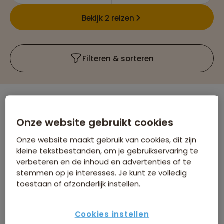
Bekijk 2 reizen
Filteren & sorteren
Er zijn
2
reizen die voldoen aan jouw
Onze website gebruikt cookies
wensen
Singlereizen
Zimbabwe
Verwijder alle filters
Onze website maakt gebruik van cookies, dit zijn
kleine tekstbestanden, om je gebruikservaring te
verbeteren en de inhoud en advertenties af te
stemmen op je interesses. Je kunt ze volledig
toestaan of afzonderlijk instellen.
Cookies instellen