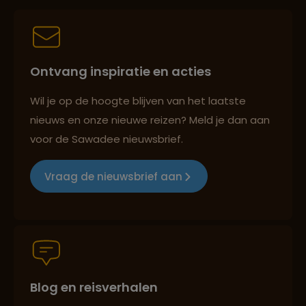
Best beoordeelde reisroutes
Ontvang inspiratie en acties
Wil je op de hoogte blijven van het laatste
nieuws en onze nieuwe reizen? Meld je dan aan
Reizen met oog voor mens, cultuur en milieu
voor de Sawadee nieuwsbrief.
Vraag de nieuwsbrief aan
Groepsreizen mét indivuele vrijheid
Persoonlijk en deskundig reisadvies
Blog en reisverhalen