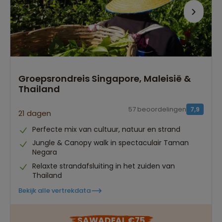
Persoonlijk én deskundig reisadvies
Best beoordeelde reisroutes
Groepsrondreis Singapore, Maleisië &
Thailand
57 beoordelingen
7,9
21 dagen
Perfecte mix van cultuur, natuur en strand
Jungle & Canopy walk in spectaculair Taman
Negara
Relaxte strandafsluiting in het zuiden van
Thailand
Bekijk alle vertrekdata
SAWADEAL €75