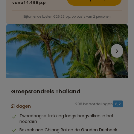
vanaf 4.499 p.p.
Bijkomende kosten €26,25 p.p. op basis van 2 personen
Groepsrondreis Thailand
208 beoordelingen
8,2
21 dagen
Tweedaagse trekking langs bergvolken in het
noorden
Bezoek aan Chiang Rai en de Gouden Driehoek