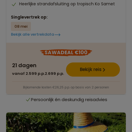
Heerlijke strandafsluiting op tropisch Ko Samet
Singlevertrek op:
08 mei
Bekijk alle vertrekdata
Best beoordeelde reisroutes
SAWADEAL €100
21 dagen
Het grootste reisaanbod
Bekijk reis
vanaf 2.599 p.p.
2.699 p.p.
Persoonlijk én deskundig reisadvies
Bijkomende kosten €26,25 p.p. op basis van 2 personen
Best beoordeelde reisroutes
Het grootste reisaanbod