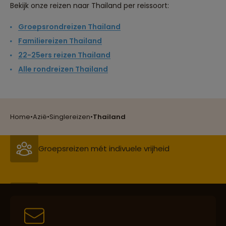
Bekijk onze reizen naar Thailand per reissoort:
Groepsrondreizen Thailand
Familiereizen Thailand
22-25ers reizen Thailand
Reizen met oog voor mens, cultuur en milieu
Alle rondreizen Thailand
Groepsreizen mét indivuele vrijheid
Home
•
Azië
•
Singlereizen
•
Thailand
Persoonlijk en deskundig reisadvies
Best beoordeelde reisroutes