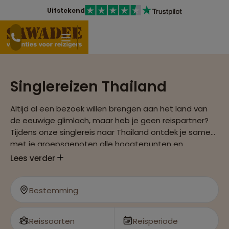
Uitstekend
Singlereizen Thailand
Altijd al een bezoek willen brengen aan het land van
de eeuwige glimlach, maar heb je geen reispartner?
Tijdens onze singlereis naar Thailand ontdek je samen
met je groepsgenoten alle hoogtepunten en
ontmoet je de gastvrije bevolking.
Lees verder
Bestemming
Reissoorten
Reisperiode