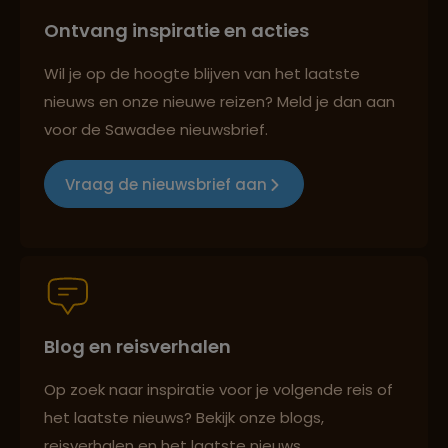
Ontvang inspiratie en acties
Reizen met oog voor mens, cultuur en milieu
Wil je op de hoogte blijven van het laatste
nieuws en onze nieuwe reizen? Meld je dan aan
voor de Sawadee nieuwsbrief.
Groepsreizen mét indivuele vrijheid
Vraag de nieuwsbrief aan
Persoonlijk en deskundig reisadvies
Blog en reisverhalen
Best beoordeelde reisroutes
Op zoek naar inspiratie voor je volgende reis of
het laatste nieuws? Bekijk onze blogs,
Reizen met oog voor mens, cultuur en milieu
reisverhalen en het laatste nieuws.