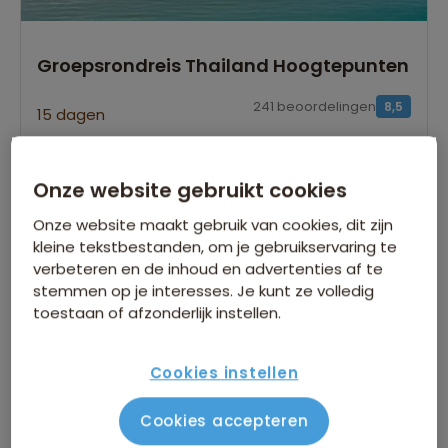
Groepsrondreis Thailand Hoogtepunten
241 beoordelingen
8,5
15 dagen
Beleef ontspannen Thailands mooiste
hoogtepunten
Onze website gebruikt cookies
Maak een fietstocht langs de tempels van
Sukhothai
Onze website maakt gebruik van cookies, dit zijn
Unieke boottocht over de Sakaekrang Rivier
kleine tekstbestanden, om je gebruikservaring te
verbeteren en de inhoud en advertenties af te
Bekijk alle vertrekdata
stemmen op je interesses. Je kunt ze volledig
toestaan of afzonderlijk instellen.
15 dagen
Bekijk reis
vanaf 2.099 p.p.
Cookies instellen
Bijkomende kosten €26,25 p.p. op basis van 2 personen
Cookies accepteren