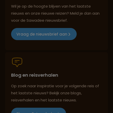
Reizen met oog voor mens, cultuur en milieu
Wil je op de hoogte blijven van het laatste
nieuws en onze nieuwe reizen? Meld je dan aan
voor de Sawadee nieuwsbrief.
Groepsreizen mét indivuele vrijheid
Vraag de nieuwsbrief aan
Persoonlijk en deskundig reisadvies
Blog en reisverhalen
Best beoordeelde reisroutes
Op zoek naar inspiratie voor je volgende reis of
het laatste nieuws? Bekijk onze blogs,
Reizen met oog voor mens, cultuur en milieu
reisverhalen en het laatste nieuws.