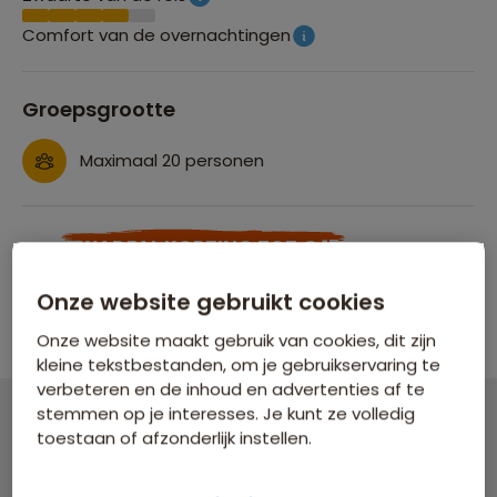
Comfort van de overnachtingen
Groepsgrootte
Maximaal 20 personen
SAWADEAL KORTING TOT € 150
Profiteer nu van tijdelijke korting op vertrek:
Onze website gebruikt cookies
Woensdag 2 sep
Onze website maakt gebruik van cookies, dit zijn
kleine tekstbestanden, om je gebruikservaring te
verbeteren en de inhoud en advertenties af te
stemmen op je interesses. Je kunt ze volledig
toestaan of afzonderlijk instellen.
Groepsrondreis Japan
21 dagen vanaf 4.929 p.p.