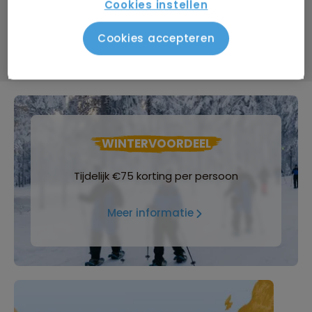
Cookies instellen
Bijkomende kosten €26,25 p.p. op basis van 2 personen
Cookies accepteren
Data & prijzen
WINTERVOORDEEL
Tijdelijk €75 korting per persoon
Meer informatie