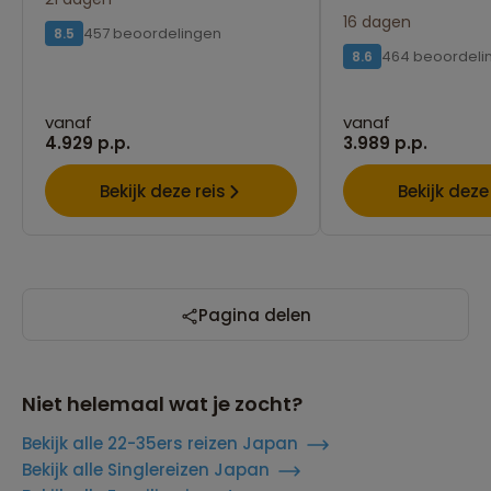
16 dagen
457 beoordelingen
8.5
464 beoordeli
8.6
vanaf
vanaf
4.929 p.p.
3.989 p.p.
Bekijk deze reis
Bekijk deze
Pagina delen
Niet helemaal wat je zocht?
Bekijk alle 22-35ers reizen Japan
Bekijk alle Singlereizen Japan