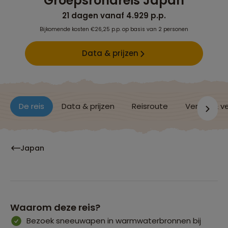
Groepsrondreis Japan
21 dagen vanaf 4.929 p.p.
Bijkomende kosten €26,25 p.p. op basis van 2 personen
Data & prijzen
De reis
Data & prijzen
Reisroute
Verblijf & v
Japan
Waarom deze reis?
Bezoek sneeuwapen in warmwaterbronnen bij