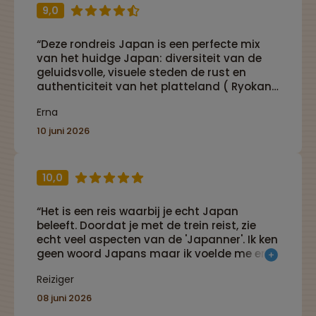
9,0
“Deze rondreis Japan is een perfecte mix
van het huidge Japan: diversiteit van de
geluidsvolle, visuele steden de rust en
authenticiteit van het platteland ( Ryokan,
onsen) . Verblijf en reizen geheel verzorgd
Erna
en voor wie dit wenst genoeg vrije tijd om
zelf in te vullen. Wens je dit niet,
10 juni 2026
waarschijnlijk heeft jouw reisleider een
prima invulling en of tips.”
10,0
“Het is een reis waarbij je echt Japan
beleeft. Doordat je met de trein reist, zie
echt veel aspecten van de 'Japanner'. Ik ken
geen woord Japans maar ik voelde me er
wel thuis.”
Reiziger
08 juni 2026