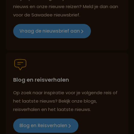
nieuws en onze nieuwe reizen? Meld je dan aan
voor de Sawadee nieuwsbrief.
Groepsreizen mét indivuele vrijheid
Vraag de nieuwsbrief aan
Persoonlijk en deskundig reisadvies
Blog en reisverhalen
Best beoordeelde reisroutes
Op zoek naar inspiratie voor je volgende reis of
het laatste nieuws? Bekijk onze blogs,
reisverhalen en het laatste nieuws.
Reizen met oog voor mens, cultuur en milieu
Blog en Reisverhalen