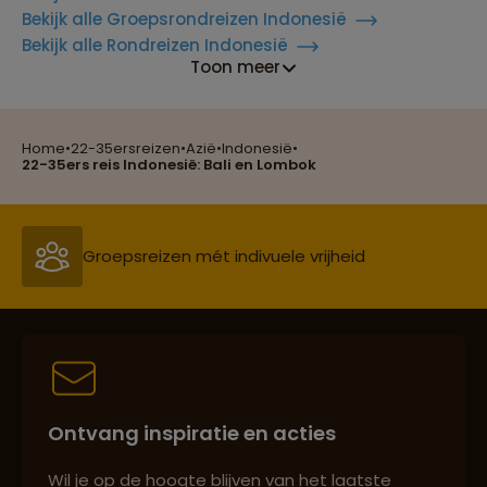
Bekijk alle Groepsrondreizen Indonesië
Bekijk alle Rondreizen Indonesië
Reizen met oog voor mens, cultuur en milieu
Toon meer
Home
•
22-35ersreizen
•
Azië
•
Indonesië
•
Groepsreizen mét indivuele vrijheid
22-35ers reis Indonesië: Bali en Lombok
Persoonlijk en deskundig reisadvies
Best beoordeelde reisroutes
Ontvang inspiratie en acties
Reizen met oog voor mens, cultuur en milieu
Wil je op de hoogte blijven van het laatste