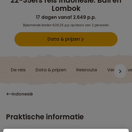
22-35ers reis Indonesië: Bali en
Lombok
17 dagen vanaf 2.649 p.p.
Bijkomende kosten €26,25 p.p. op basis van 2 personen
Data & prijzen
De reis
Data & prijzen
Reisroute
Verblijf & v
Indonesië
Praktische informatie