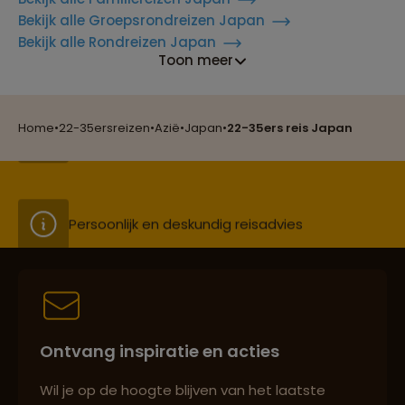
Bekijk alle Groepsrondreizen Japan
Reizen met oog voor mens, cultuur en milieu
Bekijk alle Rondreizen Japan
Toon meer
Groepsreizen mét indivuele vrijheid
Home
•
22-35ersreizen
•
Azië
•
Japan
•
22-35ers reis Japan
Persoonlijk en deskundig reisadvies
Best beoordeelde reisroutes
Ontvang inspiratie en acties
Reizen met oog voor mens, cultuur en milieu
Wil je op de hoogte blijven van het laatste