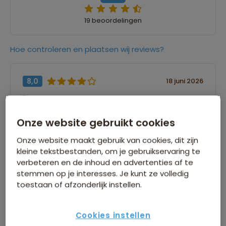
19 beoordelingen
Hoe controleren en plaatsen wij reviews?
8,0
18 juni 2026
Rens
“Er is geen omschrijving ingevuld”
Onze website gebruikt cookies
Onze website maakt gebruik van cookies, dit zijn
kleine tekstbestanden, om je gebruikservaring te
8,0
17 juni 2026
verbeteren en de inhoud en advertenties af te
stemmen op je interesses. Je kunt ze volledig
Caya
toestaan of afzonderlijk instellen.
“Er is geen omschrijving ingevuld”
Cookies instellen