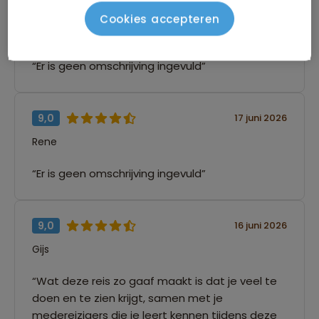
10,0
17 juni 2026
Cookies accepteren
Michael
“Er is geen omschrijving ingevuld”
9,0
17 juni 2026
Rene
“Er is geen omschrijving ingevuld”
9,0
16 juni 2026
Gijs
“Wat deze reis zo gaaf maakt is dat je veel te
doen en te zien krijgt, samen met je
medereizigers die je leert kennen tijdens deze