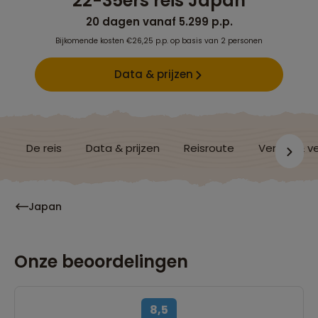
22-35ers reis Japan
20 dagen vanaf 5.299 p.p.
Bijkomende kosten €26,25 p.p. op basis van 2 personen
Data & prijzen
De reis
Data & prijzen
Reisroute
Verblijf & v
Japan
Onze beoordelingen
8,5