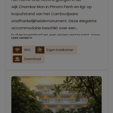
wijk Chamkar Mon in Phnom Penh en ligt op
loopafstand van het Cambodjaans
onafhankelijkheidsmonument. Deze elegante
accommodatie beschikt over een
buitenzwembad en een eigen restaurant. Voor
Lees verder
een drankje kan je terecht bij de bar aan het
zwembad. De comfortabele kamers zijn
Wifi
Eigen badkamer
voorzien van gratis wifi, airconditioning en een
Zwembad
flatscreen-tv.