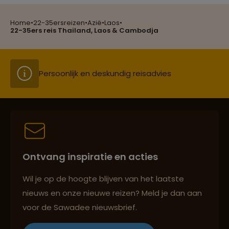
Home
•
22-35ersreizen
•
Azië
•
Laos
•
Groepsreizen mét indivuele vrijheid
22-35ers reis Thailand, Laos & Cambodja
Persoonlijk en deskundig reisadvies
Best beoordeelde reisroutes
Ontvang inspiratie en acties
Reizen met oog voor mens, cultuur en milieu
Wil je op de hoogte blijven van het laatste
nieuws en onze nieuwe reizen? Meld je dan aan
voor de Sawadee nieuwsbrief.
Groepsreizen mét indivuele vrijheid