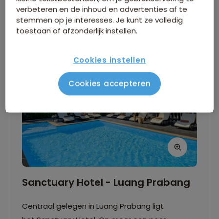
Zwembad
4-sterren
verbeteren en de inhoud en advertenties af te
stemmen op je interesses. Je kunt ze volledig
toestaan of afzonderlijk instellen.
Cookies instellen
Cookies accepteren
Sanctuary Hotel - Luang Prabang
Centraal gelegen in Luang Prabang ligt