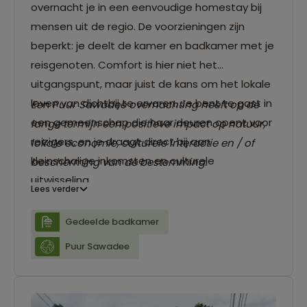
overnacht je in een eenvoudige homestay bij
mensen uit de regio. De voorzieningen zijn
beperkt: je deelt de kamer en badkamer met je
reisgenoten. Comfort is hier niet het
uitgangspunt, maar juist de kans om het lokale
leven van dichtbij te ervaren. Je bent te gast in
Een Puur Sawadee overnachting heeft op de
een gemeenschap die haar deuren opent voor
lange termijn een positieve impact op natuur,
reizigers, en je draagt direct bij aan
lokale economie, culturele interactie en / of
kleinschalige inkomsten en culturele
bescherming van de bestemming.
uitwisseling.
Lees verder
Gedeelde badkamer
Puur Sawadee