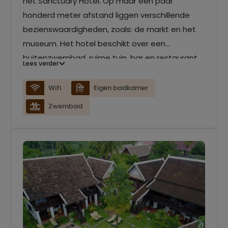
het Sanctuary Hotel. Op maar een paar
honderd meter afstand liggen verschillende
bezienswaardigheden, zoals: de markt en het
museum. Het hotel beschikt over een
buitenzwembad, ruime tuin, bar en restaurant.
Lees verder
De kamer zijn voorzien van een eigen
badkamer, airconditioning en gratis wifi.
Wifi
Eigen badkamer
Zwembad