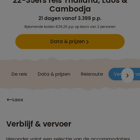
22-35ers reis Thailand, Laos &
Cambodja
21 dagen vanaf 3.399 p.p.
Bijkomende kosten €26,25 p.p. op basis van 2 personen
Data & prijzen
De reis
Data & prijzen
Reisroute
Verblijf & v
Laos
Verblijf & vervoer
Hieronder volgt een selectie van de accommodaties