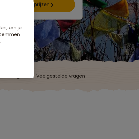
Data & prijzen
den, om je
e stemmen
.
ordelingen
Veelgestelde vragen