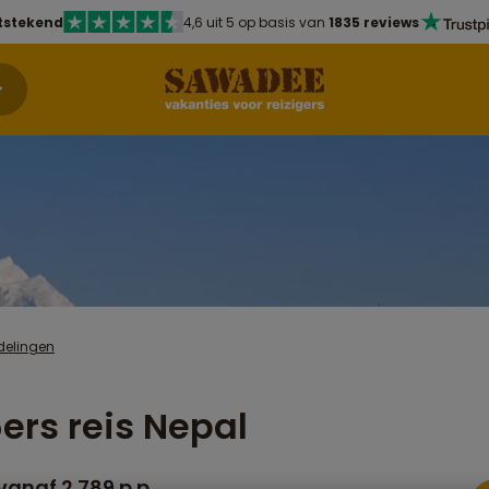
tstekend
4,6 uit 5 op basis van
1835 reviews
delingen
ers reis Nepal
vanaf 2.789 p.p.