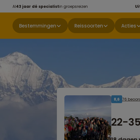
Al
43 jaar dé specialist
in groepsreizen
Ui
Bestemmingen
Reissoorten
Acties
76 beoor
8,6
22-35
18 dagen 