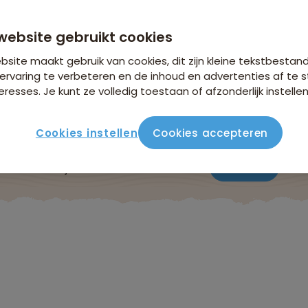
n €26,25 p.p. op basis van 2 personen
website gebruikt cookies
site maakt gebruik van cookies, dit zijn kleine tekstbestan
ervaring te verbeteren en de inhoud en advertenties af t
eresses. Je kunt ze volledig toestaan of afzonderlijk instellen
Cookies instellen
Cookies accepteren
ute
Verblijf & vervoer
Vluchtinfo
Praktisch
Beo