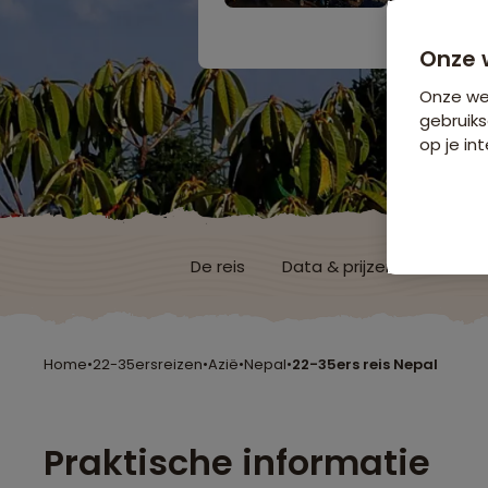
Bijkomende koste
Onze 
Onze web
gebruiks
op je int
De reis
Data & prijzen
Reisro
Home
•
22-35ersreizen
•
Azië
•
Nepal
•
22-35ers reis Nepal
Praktische informatie