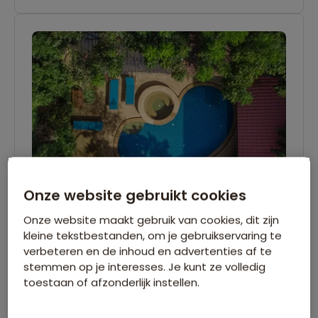
Onze website gebruikt cookies
Onze website maakt gebruik van cookies, dit zijn
kleine tekstbestanden, om je gebruikservaring te
Estia Chiangmai Hotel - Chiang
verbeteren en de inhoud en advertenties af te
Mai
stemmen op je interesses. Je kunt ze volledig
toestaan of afzonderlijk instellen.
Estia Chiangmai ligt in de oude binnenstad van
Chiang Mai. De acccommodatie is gelegen in