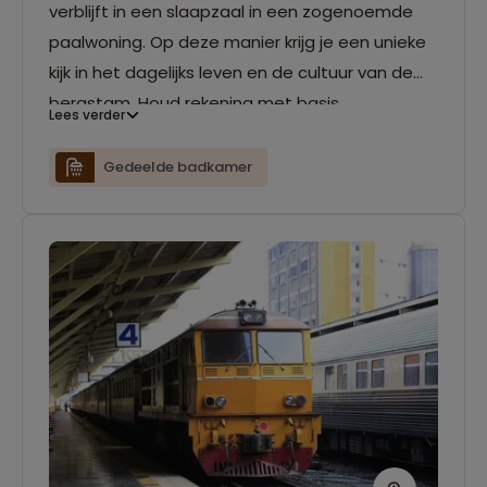
verblijft in een slaapzaal in een zogenoemde
paalwoning. Op deze manier krijg je een unieke
kijk in het dagelijks leven en de cultuur van de
bergstam. Houd rekening met basis
Lees verder
voorzieningen. Er is vaak geen elektriciteit of
warme douche. Maaltijden worden door de
Gedeelde badkamer
familie gemaakt en hiervan kun je samen
genieten terwijl je geniet van het prachtige
uitzicht.