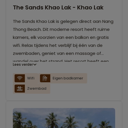
The Sands Khao Lak - Khao Lak
The Sands Khao Lak is gelegen direct aan Nang
Thong Beach. Dit moderne resort heeft ruime
kamers, elk voorzien van een balkon en gratis
wifi. Relax tijdens het verblijf bij één van de
zwembaden, geniet van een massage of
wandel over het strand. Het resort heeft een
Lees verder
24‑uursreceptie en een restaurant waar je kunt
kiezen uit Thaise -, westerse - en visgerechten.
Wifi
Eigen badkamer
Zwembad