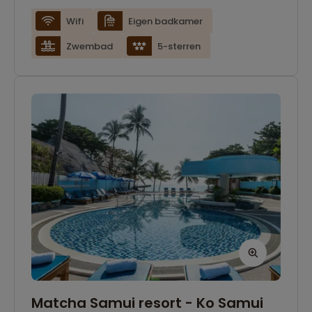
fitnessruimte en verschillende
Wifi
Eigen badkamer
eetgelegenheden. Dankzij de rustige ligging en
Zwembad
5-sterren
het groene karakter van het resort is dit een
ideale plek om te ontspannen. Er is in het
gehele hotel wifi beschikbaar.
Matcha Samui resort - Ko Samui