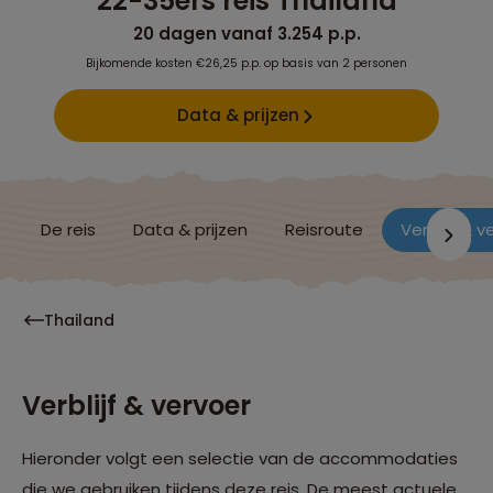
22-35ers reis Thailand
20 dagen vanaf 3.254 p.p.
Bijkomende kosten €26,25 p.p. op basis van 2 personen
Data & prijzen
De reis
Data & prijzen
Reisroute
Verblijf & v
Thailand
Verblijf & vervoer
Hieronder volgt een selectie van de accommodaties
die we gebruiken tijdens deze reis. De meest actuele