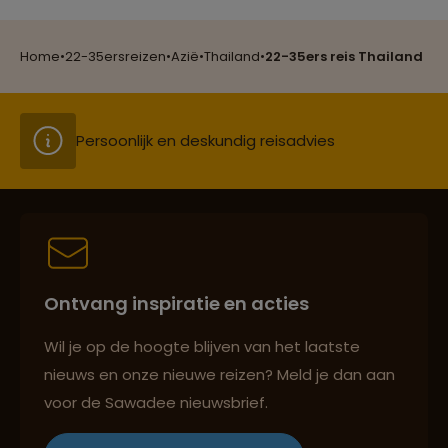
Groepsreizen mét indivuele vrijheid
Home
•
22-35ersreizen
•
Azië
•
Thailand
•
22-35ers reis Thailand
Persoonlijk en deskundig reisadvies
Best beoordeelde reisroutes
Ontvang inspiratie en acties
Reizen met oog voor mens, cultuur en milieu
Wil je op de hoogte blijven van het laatste
nieuws en onze nieuwe reizen? Meld je dan aan
voor de Sawadee nieuwsbrief.
Groepsreizen mét indivuele vrijheid