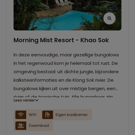
Morning Mist Resort - Khao Sok
In deze eenvoudige, maar gezellige bungalows
in het regenwoud kom je helemaal tot rust. De
omgeving bestaat uit dichte jungle, bijzondere
kalksteenformaties en de Klong Sok rivier. De
bungalows kijken uit over mistige bergen, een
rivier of de tropische tuin. Alle bungalows zijn
Lees verder
uitgerust met een warme douche, ventilator en
een klamboe.
Wifi
Eigen badkamer
Zwembad