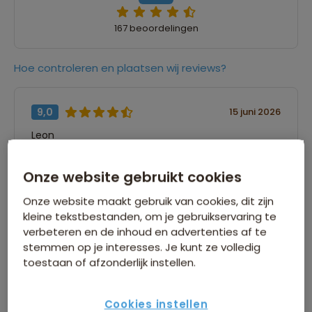
167 beoordelingen
Hoe controleren en plaatsen wij reviews?
9,0
15 juni 2026
Leon
“Leuke reis, door het schema veel van het land
Onze website gebruikt cookies
gezien en veel kunnen doen. De indeling vond ik
ook goed met in het begin wat meer intensief
Onze website maakt gebruik van cookies, dit zijn
en aan het einde relaxen.”
kleine tekstbestanden, om je gebruikservaring te
verbeteren en de inhoud en advertenties af te
stemmen op je interesses. Je kunt ze volledig
toestaan of afzonderlijk instellen.
8,0
12 juni 2026
Jan
Cookies instellen