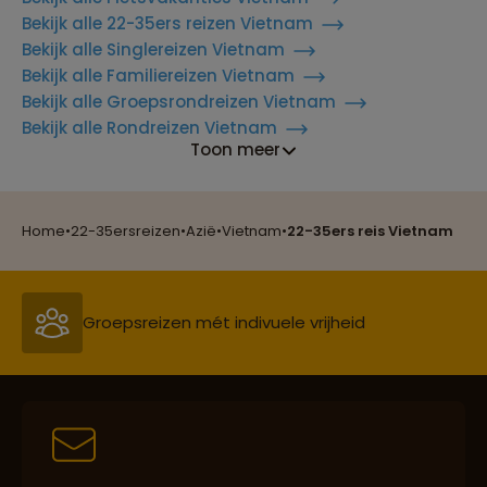
Bekijk alle 22-35ers reizen Vietnam
Bekijk alle Singlereizen Vietnam
Bekijk alle Familiereizen Vietnam
Bekijk alle Groepsrondreizen Vietnam
Reizen met oog voor mens, cultuur en milieu
Bekijk alle Rondreizen Vietnam
Toon meer
Groepsreizen mét indivuele vrijheid
Home
•
22-35ersreizen
•
Azië
•
Vietnam
•
22-35ers reis Vietnam
Persoonlijk en deskundig reisadvies
Best beoordeelde reisroutes