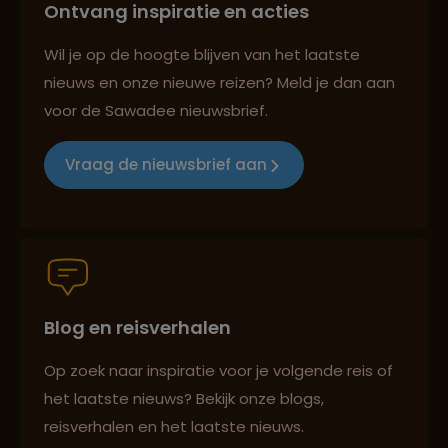
Ontvang inspiratie en acties
Reizen met oog voor mens, cultuur en milieu
Wil je op de hoogte blijven van het laatste
nieuws en onze nieuwe reizen? Meld je dan aan
voor de Sawadee nieuwsbrief.
Groepsreizen mét indivuele vrijheid
Vraag de nieuwsbrief aan
Persoonlijk en deskundig reisadvies
Blog en reisverhalen
Best beoordeelde reisroutes
Op zoek naar inspiratie voor je volgende reis of
het laatste nieuws? Bekijk onze blogs,
Reizen met oog voor mens, cultuur en milieu
reisverhalen en het laatste nieuws.