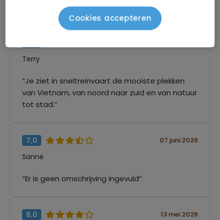
“Er is geen omschrijving ingevuld”
Cookies accepteren
9,0
10 juni 2026
Terry
“Je ziet in sneltreinvaart de mooiste plekken
van Vietnam, van noord naar zuid en van natuur
tot stad.”
7,0
07 juni 2026
Sanne
“Er is geen omschrijving ingevuld”
8,0
13 mei 2026