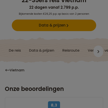
22-35ers reis Vietnam
22 dagen vanaf 2.799 p.p.
Bijkomende kosten €26,25 p.p. op basis van 2 personen
Data & prijzen
De reis
Data & prijzen
Reisroute
Verblijf & v
Vietnam
Onze beoordelingen
8,3