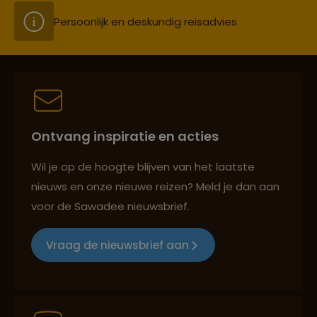
Persoonlijk en deskundig reisadvies
Best beoordeelde reisroutes
Ontvang inspiratie en acties
Reizen met oog voor mens, cultuur en milieu
Wil je op de hoogte blijven van het laatste
nieuws en onze nieuwe reizen? Meld je dan aan
voor de Sawadee nieuwsbrief.
Groepsreizen mét indivuele vrijheid
Vraag de nieuwsbrief aan
Persoonlijk en deskundig reisadvies