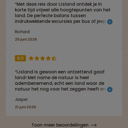
“Met deze reis door IJsland ontdek je in
korte tijd vrijwel alle hoogtepunten van het
land. De perfecte balans tussen
indrukwekkende excursies per bus of jeep en
wandelingen die je op je eigen niveau kunt
Richard
ondernemen. Dankzij het afwisselende en
goed gevulde programma beleef je elke
25 juni 2026
dag nieuwe avonturen. In slechts acht
dagen doe je een schat aan ervaringen op
en keer je terug naar Nederland met
9,0
onvergetelijke herinneringen en een rugzak
vol positieve indrukken.”
“IJsland is gewoon een ontzettend gaaf
land! Met name de natuur is heel
adembenemend, echt een land waar de
natuur het nog voor het zeggen heeft en
niet de mens. De afwisseling in het
Jasper
landschap van agrarisch landschap met
lava velden, vulkanen, bergen en gletsjer is
21 juni 2026
heel gaaf. En de reis heeft een goede
combinatie van actief hiken en reisdagen.”
Toon meer beoordelingen