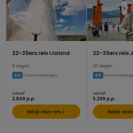
22-35ers reis IJsland
22-35ers reis
8 dagen
20 dagen
47 beoordelingen
19 beoordeling
8.5
8.5
vanaf
vanaf
2.849 p.p.
5.299 p.p.
Bekijk deze reis
Bekijk deze