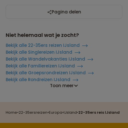
Pagina delen
Niet helemaal wat je zocht?
Bekijk alle 22-35ers reizen IJsland
Bekijk alle Singlereizen IJsland
Bekijk alle Wandelvakanties IJsland
Bekijk alle Familiereizen IJsland
Bekijk alle Groepsrondreizen IJsland
Bekijk alle Rondreizen IJsland
Reizen met oog voor mens, cultuur en milieu
Toon meer
Groepsreizen mét indivuele vrijheid
Home
•
22-35ersreizen
•
Europa
•
IJsland
•
22-35ers reis IJsland