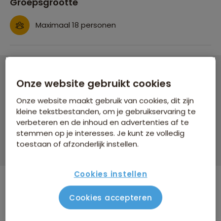
Groepsgrootte
Maximaal 18 personen
Onze website gebruikt cookies
22-35ers reis IJsland
Onze website maakt gebruik van cookies, dit zijn
8 dagen vanaf 2.849 p.p.
kleine tekstbestanden, om je gebruikservaring te
Bijkomende kosten €26,25 p.p. op basis van 2 personen
verbeteren en de inhoud en advertenties af te
stemmen op je interesses. Je kunt ze volledig
Data & prijzen
toestaan of afzonderlijk instellen.
Cookies instellen
Cookies accepteren
WINTERVOORDEEL