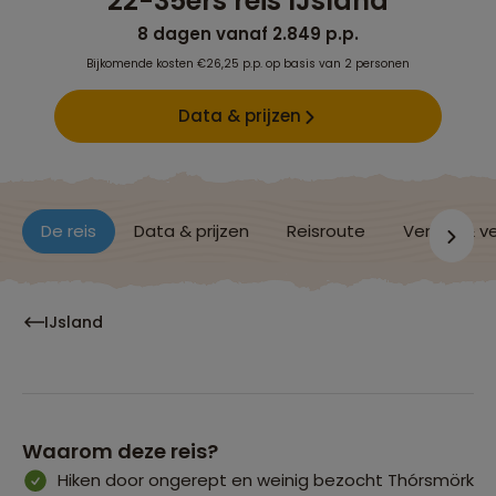
22-35ers reis IJsland
8 dagen vanaf 2.849 p.p.
Bijkomende kosten €26,25 p.p. op basis van 2 personen
Data & prijzen
De reis
Data & prijzen
Reisroute
Verblijf & v
IJsland
Waarom deze reis?
Hiken door ongerept en weinig bezocht Thórsmörk