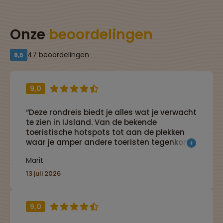
Onze
beoordelingen
47 beoordelingen
8,5
9,0
“Deze rondreis biedt je alles wat je verwacht
te zien in IJsland. Van de bekende
toeristische hotspots tot aan de plekken
waar je amper andere toeristen tegenkomt.
De gids maakte van deze reis een feestje en
Marit
wist ons vol enthousiasme én humor van
alles te vertellen over zijn prachtige land.
13 juli 2026
Een absolute aanrader als het aan mij ligt!”
9,0