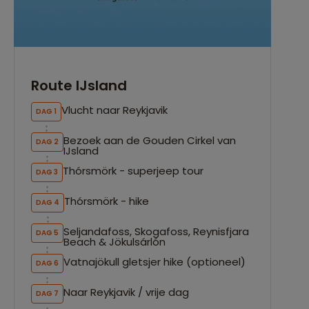
Route IJsland
Vlucht naar Reykjavik
DAG 1
Bezoek aan de Gouden Cirkel van
DAG 2
IJsland
Thórsmörk - superjeep tour
DAG 3
Thórsmörk - hike
DAG 4
Seljandafoss, Skogafoss, Reynisfjara
DAG 5
Beach & Jökulsárlón
Vatnajökull gletsjer hike (optioneel)
DAG 6
Naar Reykjavik / vrije dag
DAG 7